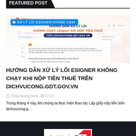
FEATURED POST
XỬ LÝ LỖI ESIGNER KHÔNG CHẠY
HƯỚNG DẪN XỬ LÝ LỖI ESIGNER KHÔNG
CHẠY KHI NỘP TIỀN THUẾ TRÊN
DICHVUCONG.GDT.GOV.VN
Tống quang sơn
22:12
Trong tháng 4 này, khi chúng ta thực hiện thao tác Lập giấy nộp tiền trên
dichvucong.g…