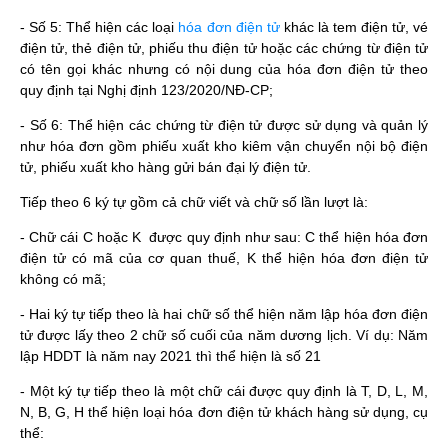
- Số 5: Thể hiện các loại
hóa đơn điện tử
khác là tem điện tử, vé
điện tử, thẻ điện tử, phiếu thu điện tử hoặc các chứng từ điện tử
có tên gọi khác nhưng có nội dung của hóa đơn điện tử theo
quy định tại Nghị định 123/2020/NĐ-CP;
- Số 6: Thể hiện các chứng từ điện tử được sử dụng và quản lý
như hóa đơn gồm phiếu xuất kho kiêm vận chuyển nội bộ điện
tử, phiếu xuất kho hàng gửi bán đại lý điện tử.
Tiếp theo 6 ký tự gồm cả chữ viết và chữ số lần lượt là:
- Chữ cái C hoặc K
được quy định như sau: C thể hiện hóa đơn
điện tử có mã của cơ quan thuế, K thể hiện hóa đơn điện tử
không có mã;
- Hai ký tự tiếp theo là hai chữ số thể hiện năm lập hóa đơn điện
tử được lấy theo 2 chữ số cuối của năm dương lịch. Ví dụ: Năm
lập HDDT là năm nay 2021 thì thể hiện là số 21
- Một ký tự tiếp theo là một chữ cái được quy định là T, D, L, M,
N, B, G, H thể hiện loại hóa đơn điện tử khách hàng sử dụng, cụ
thể: