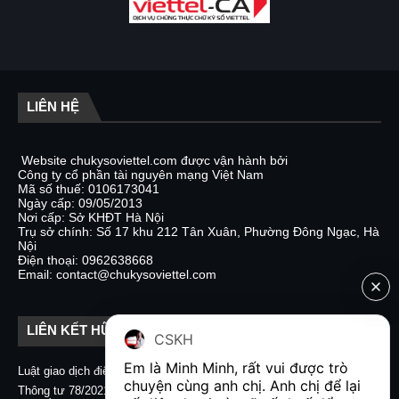
LIÊN HỆ
Website chukysoviettel.com được vận hành bởi
Công ty cổ phần tài nguyên mạng Việt Nam
Mã số thuế: 0106173041
Ngày cấp: 09/05/2013
Nơi cấp: Sở KHĐT Hà Nội
Trụ sở chính: Số 17 khu 212 Tân Xuân, Phường Đông Ngạc, Hà
Nội
Điện thoại: 0962638668
Email: contact@chukysoviettel.com
LIÊN KẾT HỮU ÍCH
CSKH
Em là Minh Minh, rất vui được trò 
Luật giao dịch điện tử
Nghị định 130/2018/NĐ-CP
chuyện cùng anh chị. Anh chị để lại 
Thông tư 78/2021/TT-BTC quy
Chữ ký số CA2 - Nacencomm