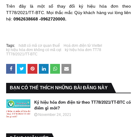
Trên đây là một số thay đổi ký hiệu hóa đơn theo
TT78/2021/TT-BTC. Mọi thắc mắc Qúy khách hàng vui lòng liên
hệ:
0962638668 -0962720000.
Tags:
hddt có mã cơ quan thuế
Hoá đơn điện tử Viettel
ký hiệu hóa đơn không có mã cqt
ký hiệu hóa đơn TT78
TT78/2021/TT-BTC
BẠN CÓ THỂ THÍCH NHỮNG BÀI ĐĂNG NÀY
Ký hiệu hóa đơn điện tử theo TT78/2021/TT-BTC có
điểm gì mới?
November 24, 2021