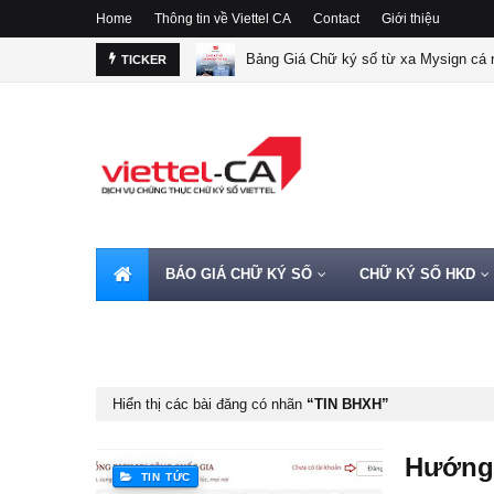
Home
Thông tin về Viettel CA
Contact
Giới thiệu
Bảng Giá Chữ ký số từ xa Mysign cá n
TICKER
BÁO GIÁ CHỮ KÝ SỐ
CHỮ KÝ SỐ HKD
HOTLINE 0962720000
Hiển thị các bài đăng có nhãn
TIN BHXH
Hướng 
TIN TỨC