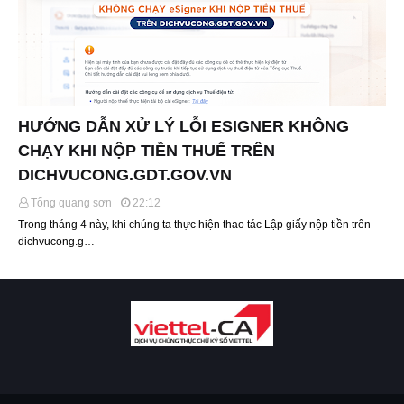
HƯỚNG DẪN XỬ LÝ LỖI ESIGNER KHÔNG
CHẠY KHI NỘP TIỀN THUẾ TRÊN
DICHVUCONG.GDT.GOV.VN
Tống quang sơn
22:12
Trong tháng 4 này, khi chúng ta thực hiện thao tác Lập giấy nộp tiền trên
dichvucong.g…