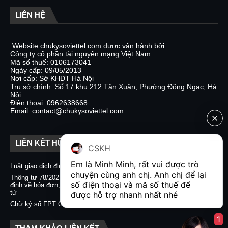
LIÊN HỆ
Website chukysoviettel.com được vận hành bởi
Công ty cổ phần tài nguyên mạng Việt Nam
Mã số thuế: 0106173041
Ngày cấp: 09/05/2013
Nơi cấp: Sở KHĐT Hà Nội
Trụ sở chính: Số 17 khu 212 Tân Xuân, Phường Đông Ngạc, Hà
Nội
Điện thoại: 0962638668
Email: contact@chukysoviettel.com
LIÊN KẾT HỮU ÍCH
CSKH
Em là Minh Minh, rất vui được trò 
Luật giao dịch điện tử
Nghị định 130/2018/NĐ-CP
chuyện cùng anh chị. Anh chị để lại 
Thông tư 78/2021/TT-BTC quy
Chữ ký số CA2 - Nacencomm
số điện thoại và mã số thuế để 
định về hóa đơn, chứng từ điện
Chữ ký số VNPT CA
tử
được hỗ trợ nhanh nhất nhé  
Chữ ký số BKAV CA
Chữ ký số FPT CA
1