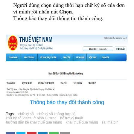
Người dùng chọn đúng thời hạn chữ ký số của đơn
vị mình rồi nhấn nút
Chọn
.
Thông báo thay đổi thông tin thành công:
Thông báo thay đổi thành công
Tags:
chữ ký số
chữ ký số không hợp lệ
chữ ký số Viettel ở bình Dương
hỗ trợ kỹ thuật
hướng dẫn kê khai thuế qua mạng
khai thuế qua mạng
sai mã pin