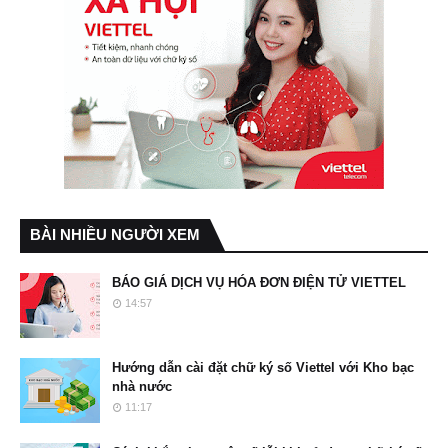
BÀI NHIỀU NGƯỜI XEM
BÁO GIÁ DỊCH VỤ HÓA ĐƠN ĐIỆN TỬ VIETTEL
14:57
Hướng dẫn cài đặt chữ ký số Viettel với Kho bạc
nhà nước
11:17