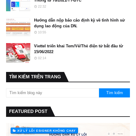
Thông tư 78/2021/TT-BTC
22:32
Hướng dẫn nộp báo cáo định kỳ về tình hình sử
dụng lao động của DN.
10:55
Viettel triển khai Tem/Vé/Thẻ điện tử bắt đầu từ
15/06/2022
02:14
TÌM KIẾM TRÊN TRANG
FEATURED POST
XỬ LÝ LỖI ESIGNER KHÔNG CHẠY