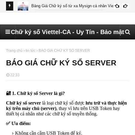
Bảng Giá Chữ ký số từ xa Mysign cá nhân Viettel
BÁO GIÁ MYSIGN CÁ NHÂN VIETTEL
Chữ ký số Viettel-CA - Uy Tín - Bảo mật
Trang chủ
tin tức
BÁO GIÁ CHỮ KÝ SỐ SERVER
BÁO GIÁ CHỮ KÝ SỐ SERVER
22:33
🔐
1. Chữ ký số Server là gì?
Chữ ký số server
là loại chữ ký số được
lưu trữ và thực hiện
ký trên máy chủ (server)
, thay vì lưu trên USB Token hay
thiết bị cá nhân như các chữ ký số truyền thống.
✅
Ưu điểm:
Không cần cắm USB Token để ký.