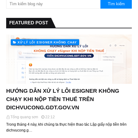
FEATURED POST
XỬ LÝ LỖI ESIGNER KHÔNG CHẠY
HƯỚNG DẪN XỬ LÝ LỖI ESIGNER KHÔNG
CHẠY KHI NỘP TIỀN THUẾ TRÊN
DICHVUCONG.GDT.GOV.VN
Tống quang sơn
22:12
Trong tháng 4 này, khi chúng ta thực hiện thao tác Lập giấy nộp tiền trên
dichvucong.g…