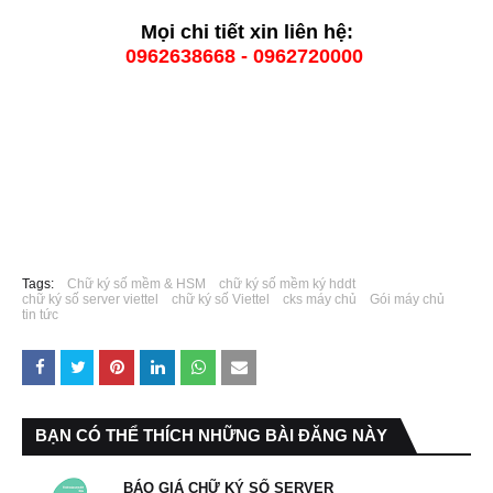
Mọi chi tiết xin liên hệ:
0962638668 - 0962720000
Tags:
Chữ ký số mềm & HSM
chữ ký số mềm ký hddt
chữ ký số server viettel
chữ ký số Viettel
cks máy chủ
Gói máy chủ
tin tức
BẠN CÓ THỂ THÍCH NHỮNG BÀI ĐĂNG NÀY
BÁO GIÁ CHỮ KÝ SỐ SERVER