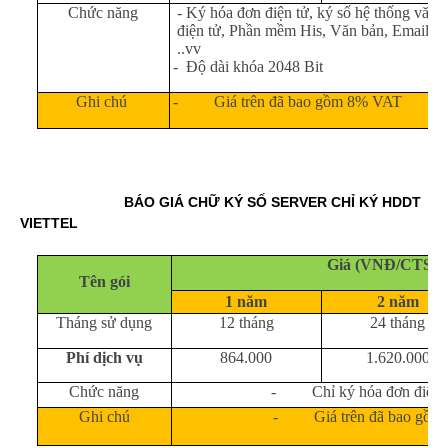
Chức năng
- Ký hóa đơn điện tử, ký số hệ thống văn 
điện tử, Phần mềm His, Văn bản, Email,
..vv
-
Độ dài khóa 2048 Bit
Ghi chú
- Giá trên đã bao gồm 8% VAT
BÁO GIÁ CHỮ KÝ SỐ SERVER CHỈ KÝ HDDT
VIETTEL
Giá (VNĐ/CTS/n
Tên gói
1 năm
2 năm
Tháng sử dụng
12 tháng
24 tháng
Phí dịch vụ
864.000
1.620.000
Chức năng
- Chỉ ký hóa đơn điện tử
Ghi chú
- Giá trên đã bao gồm