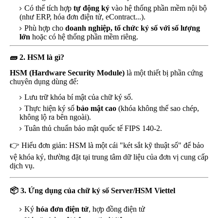
Có thể tích hợp
tự động ký
vào hệ thống phần mềm nội bộ
(như ERP, hóa đơn điện tử, eContract...).
Phù hợp cho
doanh nghiệp, tổ chức ký số với số lượng
lớn
hoặc có hệ thống phần mềm riêng.
🧱
2. HSM là gì?
HSM (Hardware Security Module)
là một thiết bị phần cứng
chuyên dụng dùng để:
Lưu trữ khóa bí mật của chữ ký số.
Thực hiện ký số
bảo mật cao
(khóa không thể sao chép,
không lộ ra bên ngoài).
Tuân thủ chuẩn bảo mật quốc tế FIPS 140-2.
👉 Hiểu đơn giản: HSM là một cái "két sắt kỹ thuật số" để bảo
vệ khóa ký, thường đặt tại trung tâm dữ liệu của đơn vị cung cấp
dịch vụ.
📦
3. Ứng dụng của chữ ký số Server/HSM Viettel
Ký
hóa đơn điện tử
, hợp đồng điện tử