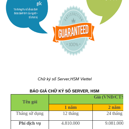
Chữ ký số Server,HSM Viettel
BÁO GIÁ CHỮ KÝ SỐ SERVER, HSM
Giá (VNĐ/CTS/n
Tên gói
1 năm
2 năm
Tháng sử dụng
12 tháng
24 tháng
Phí dịch vụ
4.810.000
9.081.000