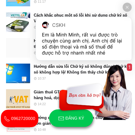
11:17
Cách khắc phục một số lỗi khi sử dụng chữ ký số
Viettel-ca
CSKH
22:23
Em là Minh Minh, rất vui được trò 
chuyện cùng anh chị. Anh chị để lại 
Hướng dẫn sửa lỗi không vào được trang
số điện thoại và mã số thuế để 
thuedientu.gdt.gov.vn
được hỗ trợ nhanh nhất nhé  
17:13
1
Hướng dẫn sửa lỗi Chữ ký số không đúng/ Chữ ký
số không hợp lệ/ Không tìm thấy chữ ký số
10:37
Giảm thuế GTGT xuống 8% áp dụng với một số
hàng hoá, dịch vụ
14:22
Hướng dẫn mở khóa USB Token chữ ký số Viettel
ĐĂNG KÝ
0962720000
đơn giản
10:48