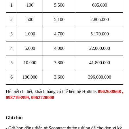
1
100
5.500
605.000
2
500
5.100
2.805.000
3
1.000
4.700
5.170.000
4
5.000
4.000
22.000.000
5
10.000
3.800
41.800.000
6
100.000
3.600
396.000.000
Để biết chi tiết, khách hàng có thể liên hệ Hotline:
0962638668 ,
0987193999, 0962720000
Ghi chú:
- G
ói h
ợp đồng điện tử Scontract thường dùng để cho đơn vị ký