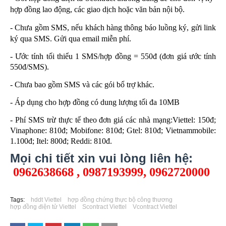
hợp đồng lao động, các giao dịch hoặc văn bản nội bộ.
- Chưa gồm SMS, nếu khách hàng thông báo luồng ký, gửi link
ký qua SMS. Gửi qua email miễn phí.
- Ước tính tối thiểu 1 SMS/hợp đồng = 550đ (đơn giá ước tính
550đ/SMS).
- Chưa bao gồm SMS và các gói bổ trợ khác.
- Áp dụng cho hợp đồng có dung lượng tối đa 10MB
- Phí SMS trừ thực tế theo đơn giá các nhà mạng:Viettel: 150đ;
Vinaphone: 810đ; Mobifone: 810đ; Gtel: 810đ; Vietnammobile:
1.100đ; Itel: 800đ; Reddi: 810đ.
Mọi chi tiết xin vui lòng liên hệ:
0962638668 , 0987193999, 0962720000
Tags:
hddt Viettel
hợp đồng chứng thực bộ công thương
hợp đồng điện tử Viettel
Scontract Viettel
Vcontract Viettel