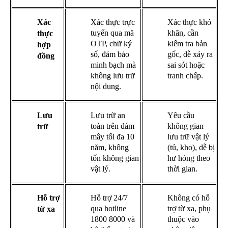
Xác
Xác thực trực
Xác thực khó
tuyến qua mã
khăn, cần
thực
OTP, chữ ký
kiểm tra bản
hợp
số, đảm bảo
gốc, dễ xảy ra
đồng
minh bạch mà
sai sót hoặc
không lưu trữ
tranh chấp.
nội dung.
Lưu
Lưu trữ an
Yêu cầu
toàn trên đám
không gian
trữ
mây tối đa 10
lưu trữ vật lý
năm, không
(tủ, kho), dễ bị
tốn không gian
hư hỏng theo
vật lý.
thời gian.
Hỗ trợ
Hỗ trợ 24/7
Không có hỗ
qua hotline
trợ từ xa, phụ
từ xa
1800 8000 và
thuộc vào