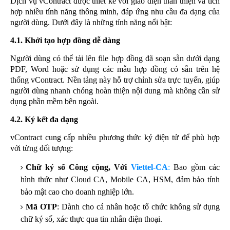
Dịch vụ vContract được thiết kế với giao diện thân thiện và tích
hợp nhiều tính năng thông minh, đáp ứng nhu cầu đa dạng của
người dùng. Dưới đây là những tính năng nổi bật:
4.1. Khởi tạo hợp đồng dễ dàng
Người dùng có thể tải lên file hợp đồng đã soạn sẵn dưới dạng
PDF, Word hoặc sử dụng các mẫu hợp đồng có sẵn trên hệ
thống vContract. Nền tảng này hỗ trợ chỉnh sửa trực tuyến, giúp
người dùng nhanh chóng hoàn thiện nội dung mà không cần sử
dụng phần mềm bên ngoài.
4.2. Ký kết đa dạng
vContract cung cấp nhiều phương thức ký điện tử để phù hợp
với từng đối tượng:
Chữ ký số Công cộng, Với
Viettel-CA
:
Bao gồm các
hình thức như Cloud CA, Mobile CA, HSM, đảm bảo tính
bảo mật cao cho doanh nghiệp lớn.
Mã OTP
: Dành cho cá nhân hoặc tổ chức không sử dụng
chữ ký số, xác thực qua tin nhắn điện thoại.