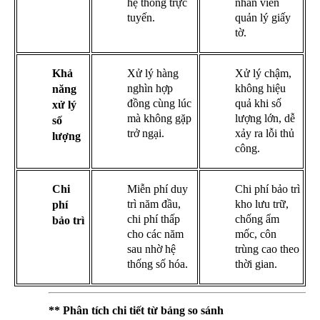
hệ thống trực
nhân viên
tuyến.
quản lý giấy
tờ.
Khả
Xử lý hàng
Xử lý chậm,
nghìn hợp
không hiệu
năng
đồng cùng lúc
quả khi số
xử lý
mà không gặp
lượng lớn, dễ
số
trở ngại.
xảy ra lỗi thủ
lượng
công.
Chi
Miễn phí duy
Chi phí bảo trì
trì năm đầu,
kho lưu trữ,
phí
chi phí thấp
chống ẩm
bảo trì
cho các năm
mốc, côn
sau nhờ hệ
trùng cao theo
thống số hóa.
thời gian.
** Phân tích chi tiết từ bảng so sánh