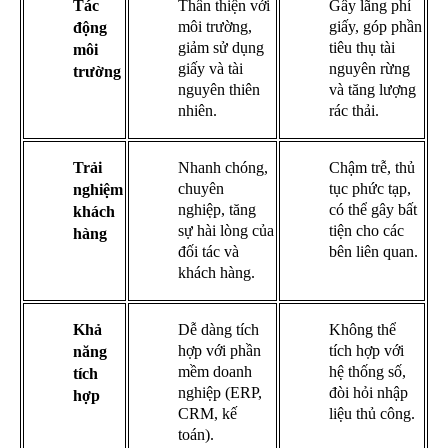
Tác
Thân thiện với
Gây lãng phí
môi trường,
giấy, góp phần
động
giảm sử dụng
tiêu thụ tài
môi
giấy và tài
nguyên rừng
trường
nguyên thiên
và tăng lượng
nhiên.
rác thải.
Trải
Nhanh chóng,
Chậm trễ, thủ
chuyên
tục phức tạp,
nghiệm
nghiệp, tăng
có thể gây bất
khách
sự hài lòng của
tiện cho các
hàng
đối tác và
bên liên quan.
khách hàng.
Khả
Dễ dàng tích
Không thể
hợp với phần
tích hợp với
năng
mềm doanh
hệ thống số,
tích
nghiệp (ERP,
đòi hỏi nhập
hợp
CRM, kế
liệu thủ công.
toán).