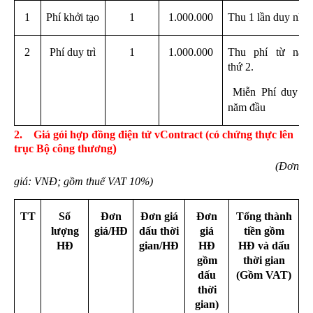
1
Phí khởi tạo
1
1.000.000
Thu 1 lần duy nhất
2
Phí duy trì
1
1.000.000
Thu phí từ năm
thứ 2.
Miễn Phí duy trì
năm đ
ầu
2.
Giá gói hợp đồng điện tử vContract (có chứng thực lên
)
trục B
ộ công thương
(Đơn
giá: VNĐ;
gồm thuế VAT 10%)
TT
Số
Đơn
Đơn giá
Đơn
Tổng thành
lượng
giá/HĐ
dấu thời
giá
tiền gồm
HĐ
gian/HĐ
HĐ
HĐ và dấu
gồm
thời gian
dấu
(Gồm VAT)
thời
gian)