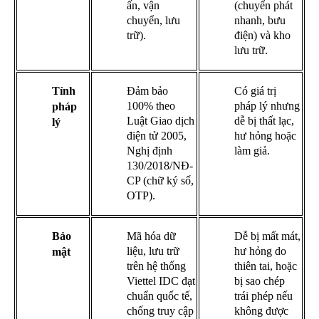
ấn, vận
(chuyển phát
chuyển, lưu
nhanh, bưu
trữ).
điện) và kho
lưu trữ.
Tính
Đảm bảo
Có giá trị
100% theo
pháp lý nhưng
pháp
Luật Giao dịch
dễ bị thất lạc,
lý
điện tử 2005,
hư hỏng hoặc
Nghị định
làm giả.
130/2018/NĐ-
CP (chữ ký số,
OTP).
Bảo
Mã hóa dữ
Dễ bị mất mát,
liệu, lưu trữ
hư hỏng do
mật
trên hệ thống
thiên tai, hoặc
Viettel IDC đạt
bị sao chép
chuẩn quốc tế,
trái phép nếu
chống truy cập
không được