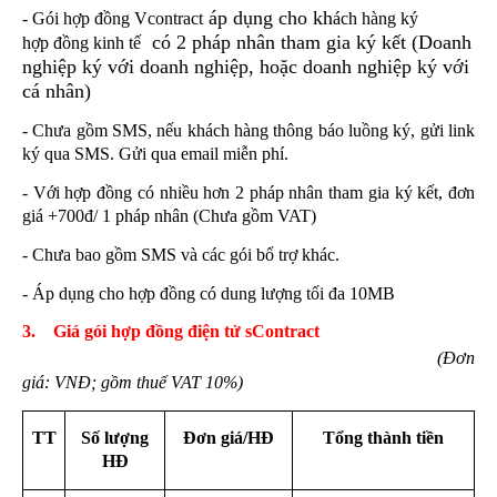
áp dụng cho kh
- G
ói h
ợp đồng Vcontract
ách hàng ký
có 2 pháp nhân tham gia ký kết (Doanh
hợp đồng kinh tế
nghiệp ký với doanh nghiệp, hoặc doanh nghiệp ký với
cá nhân)
- Chưa gồm SMS, nếu khách hàng thông báo luồng ký, gửi link
ký qua SMS. Gửi qua email miễn phí.
- Với hợp đồng có nhiều hơn 2 pháp nhân tham gia ký kết, đơn
giá +700đ/ 1 pháp nhân (Chưa gồm VAT)
- Chưa bao gồm SMS và các gói bổ trợ khác.
- Áp dụng cho hợp đồng có dung lượng tối đa 10MB
3.
Giá gói hợp đồng điện tử sContract
(Đơn
giá: VNĐ;
gồm thuế VAT 10%)
TT
Số lượng
Đơn giá/HĐ
Tổng thành tiền
HĐ