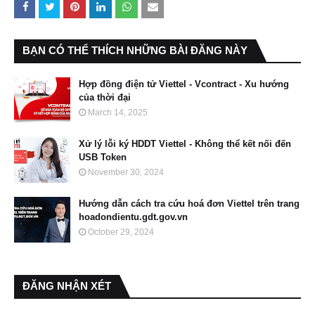
BẠN CÓ THỂ THÍCH NHỮNG BÀI ĐĂNG NÀY
Hợp đồng điện tử Viettel - Vcontract - Xu hướng
của thời đại
March 14, 2025
Xử lý lỗi ký HDDT Viettel - Không thể kết nối đến
USB Token
November 30, 2024
Hướng dẫn cách tra cứu hoá đơn Viettel trên trang
hoadondientu.gdt.gov.vn
October 29, 2024
ĐĂNG NHẬN XÉT