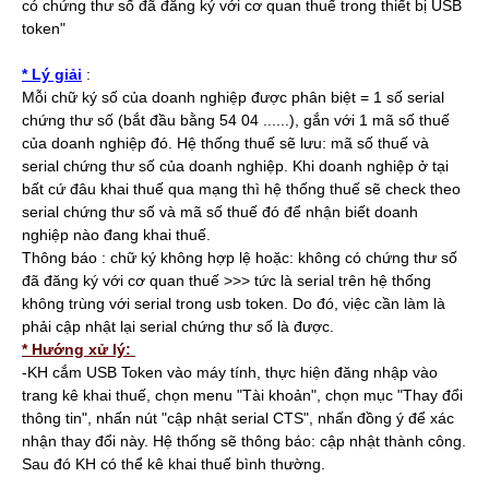
có chứng thư số đã đăng ký với cơ quan thuế trong thiết bị USB
token"
* Lý giải
:
Mỗi chữ ký số của doanh nghiệp được phân biệt = 1 số serial
chứng thư số (bắt đầu bằng 54 04 ......), gắn với 1 mã số thuế
của doanh nghiệp đó. Hệ thống thuế sẽ lưu: mã số thuế và
serial chứng thư số của doanh nghiệp. Khi doanh nghiệp ở tại
bất cứ đâu khai thuế qua mạng thì hệ thống thuế sẽ check theo
serial chứng thư số và mã số thuế đó để nhận biết doanh
nghiệp nào đang khai thuế.
Thông báo : chữ ký không hợp lệ hoặc: không có chứng thư số
đã đăng ký với cơ quan thuế >>> tức là serial trên hệ thống
không trùng với serial trong usb token. Do đó, việc cần làm là
phải cập nhật lại serial chứng thư số là được.
* Hướng xử lý:
-KH cắm USB Token vào máy tính, thực hiện đăng nhập vào
trang kê khai thuế, chọn menu "Tài khoản", chọn mục "Thay đổi
thông tin", nhấn nút "cập nhật serial CTS", nhấn đồng ý để xác
nhận thay đổi này. Hệ thống sẽ thông báo: cập nhật thành công.
Sau đó KH có thể kê khai thuế bình thường.