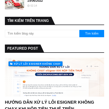
15/06/2022
02:14
TÌM KIẾM TRÊN TRANG
FEATURED POST
XỬ LÝ LỖI ESIGNER KHÔNG CHẠY
HƯỚNG DẪN XỬ LÝ LỖI ESIGNER KHÔNG
CHẠY KHI NỘP TIỀN THUẾ TRÊN