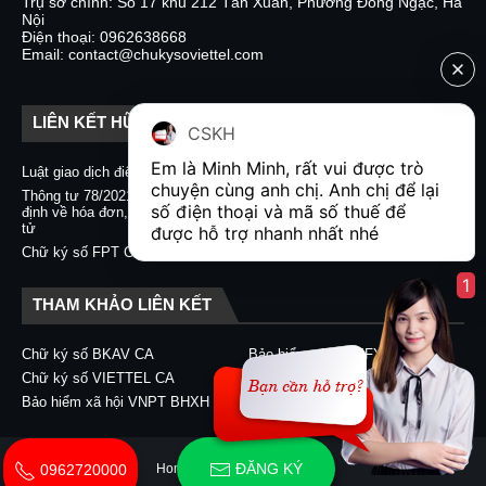
Trụ sở chính: Số 17 khu 212 Tân Xuân, Phường Đông Ngạc, Hà
Nội
Điện thoại: 0962638668
Email: contact@chukysoviettel.com
LIÊN KẾT HỮU ÍCH
CSKH
Em là Minh Minh, rất vui được trò 
Luật giao dịch điện tử
Nghị định 130/2018/NĐ-CP
chuyện cùng anh chị. Anh chị để lại 
Thông tư 78/2021/TT-BTC quy
Chữ ký số CA2 - Nacencomm
số điện thoại và mã số thuế để 
định về hóa đơn, chứng từ điện
Chữ ký số VNPT CA
tử
được hỗ trợ nhanh nhất nhé  
Chữ ký số BKAV CA
Chữ ký số FPT CA
1
THAM KHẢO LIÊN KẾT
Chữ ký số BKAV CA
Bảo hiểm xã hội EFY-eBHXH
Chữ ký số VIETTEL CA
Chữ ký số CA2 - Nacencomm
Bảo hiểm xã hội VNPT BHXH
Chữ ký số VNPT CA
ĐĂNG KÝ
Home
About
Contact Us
0962720000