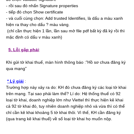
- rồi sau đó nhấn Signature properties
- tiếp đó chọn Show certificate
- và cuối cùng chọn: Add trusted Identifies, là dấu a màu xanh
hiện ra thay cho dấu ? màu vàng.
(chỉ cần thực hiện 1 lần, lần sau mở file pdf bất kỳ đã ký rồi thì
mặc định có dấu v màu xanh)
5. Lỗi gặp phải
:
Khi gửi tờ khai thuế, màn hình thông báo :"Hồ sơ chưa đăng ký
qua mạng"
* Lý giải
:
Trường hợp này xảy ra do: KH đó chưa đăng ký các loại tờ khai
trên mạng. Tại sao phải làm thế? Lí do: Hệ thống thuế có 92
loại tờ khai, doanh nghiệp lớn như Viettel thì thực hiện kê khai
cả 92 tờ khai đó, tuy nhiên doanh nghiệp nhỏ và vừa thì có thể
chỉ cần kê khai khoảng 5 tờ khai thôi. Vì thế, KH cần đăng ký
(qua trang kê khai thuế) về số loại tờ khai họ muốn nộp.