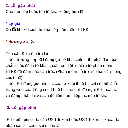
2. Lỗi gặp phải
:
Cấu trúc tệp hoặc tên tờ khai không hợp lệ.
* Lý giải
:
Do lỗi khi kết xuất tờ khai từ phần mềm HTKK.
* Hướng xử lý:
Yêu cầu KH kiểm tra lại:
- Nếu trường hợp KH đang gửi tờ khai chính, thì phải đảm bảo
chắc chắc đó là tờ khai chuẩn pdf kết xuất ra từ phần mềm
HTKK để đảm bảo cấu trúc (Phần mềm hỗ trợ kê khai của Tổng
cục thuế)
- Nếu KH đang gửi phụ lục của tờ khai thuế thì chỉ có thể là lỗi
trang web của Tổng cục Thuế bị time out, đề nghị KH thoát ra
và đăng nhập lại và sau đó tiến hành tiếp tục nộp tờ khai.
3. Lỗi gặp phải
:
KH quên pin code của USB Token hoặc USB Token bị khóa do
nhập sai pin code sai nhiều lần.