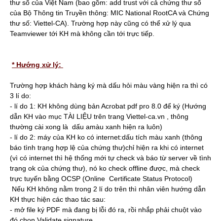
thư số của Việt Nam (bao gồm: add trust với cả chứng thư số
của Bộ Thông tin Truyền thông: MIC National RootCA và Chứng
thư số: Viettel-CA). Trường hợp này cũng có thể xử lý qua
Teamviewer tới KH mà không cần tới trực tiếp.
* Hướng xử lý:
Trường hợp khách hàng ký mà dấu hỏi màu vàng hiện ra thì có
3 lí do:
- lí do 1: KH không dùng bản Acrobat pdf pro 8.0 để ký (Hướng
dẫn KH vào mục TÀI LIỆU trên trang Viettel-ca.vn , thông
thường cài xong là dấu amàu xanh hiện ra luôn)
- lí do 2: máy của KH ko có internet:dấu tích màu xanh (thông
báo tình trạng hợp lệ của chứng thư)chỉ hiện ra khi có internet
(vì có internet thì hệ thống mới tự check và báo từ server về tình
trạng ok của chứng thư), nó ko check offline được, mà check
trực tuyến bằng OCSP (Online Certificate Status Protocol)
Nếu KH không nằm trong 2 lí do trên thì nhân viên hướng dẫn
KH thực hiện các thao tác sau:
- mở file ký PDF mà đang bị lỗi đó ra, rồi nhắp phải chuột vào
đó chọn Validate signature