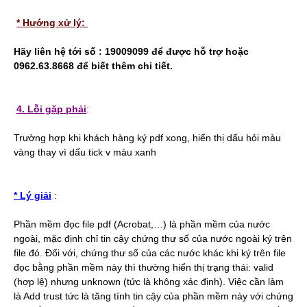
* Hướng xử lý:
Hãy liên hệ tới số : 19009099 để được hỗ trợ hoặc
0962.63.8668 để biết thêm chi tiết.
4. Lỗi gặp phải
:
Trường hợp khi khách hàng ký pdf xong, hiển thị dấu hỏi màu
vàng thay vì dấu tick v màu xanh
* Lý giải
:
Phần mềm đọc file pdf (Acrobat,…) là phần mềm của nước
ngoài, mặc định chỉ tin cậy chứng thư số của nước ngoài ký trên
file đó. Đối với, chứng thư số của các nước khác khi ký trên file
đọc bằng phần mềm này thì thường hiển thị trạng thái: valid
(hợp lệ) nhưng unknown (tức là không xác định). Việc cần làm
là Add trust tức là tăng tính tin cậy của phần mềm này với chứng