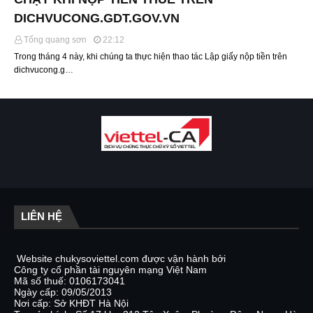
DICHVUCONG.GDT.GOV.VN
Tống quang sơn
22:12
Trong tháng 4 này, khi chúng ta thực hiện thao tác Lập giấy nộp tiền trên
dichvucong.g…
LIÊN HỆ
Website chukysoviettel.com được vận hành bởi
Công ty cổ phần tài nguyên mạng Việt Nam
Mã số thuế: 0106173041
Ngày cấp: 09/05/2013
Nơi cấp: Sở KHĐT Hà Nội