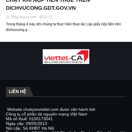
CHẠY KHI NỘP TIỀN THUẾ TRÊN
DICHVUCONG.GDT.GOV.VN
Tống quang sơn
22:12
Trong tháng 4 này, khi chúng ta thực hiện thao tác Lập giấy nộp tiền trên
dichvucong.g…
LIÊN HỆ
Website chukysoviettel.com được vận hành bởi
Công ty cổ phần tài nguyên mạng Việt Nam
Mã số thuế: 0106173041
Ngày cấp: 09/05/2013
Nơi cấp: Sở KHĐT Hà Nội