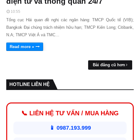
điện tử và thông quan 24/7
10:55
Tổng cục Hải quan đề nghị các ngân hàng: TMCP Quốc tế (VIB);
Bangkok Đại chúng trách nhiệm hữu hạn; TMCP Kiên Long; Citibank,
N.A; TMCP Việt Á và TMC…
Read more »
Bài đăng cũ hơn
HOTLINE LIÊN HỆ
📞 LIÊN HỆ TƯ VẤN / MUA HÀNG
📱 0987.193.999