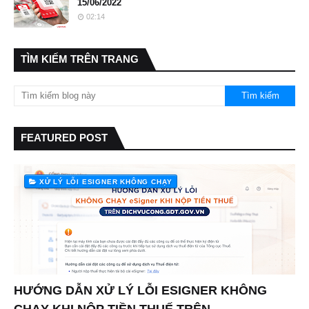
15/06/2022
02:14
TÌM KIẾM TRÊN TRANG
FEATURED POST
XỬ LÝ LỖI ESIGNER KHÔNG CHẠY
HƯỚNG DẪN XỬ LÝ LỖI ESIGNER KHÔNG