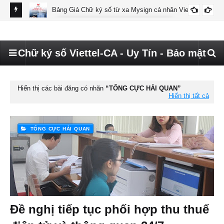
Bảng Giá Chữ ký số từ xa Mysign cá nhân Viettel
BÁO GIÁ MYSIGN CÁ NHÂN VIETTEL
Chữ ký số Viettel-CA - Uy Tín - Bảo mật
Hiển thị các bài đăng có nhãn
TỔNG CỰC HẢI QUAN
Hiển thị tất cả
TỔNG CỰC HẢI QUAN
Đề nghị tiếp tục phối hợp thu thuế