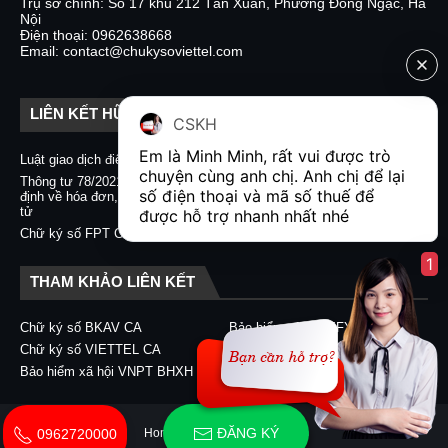
Trụ sở chính: Số 17 khu 212 Tân Xuân, Phường Đông Ngạc, Hà
Nội
Điện thoại: 0962638668
Email: contact@chukysoviettel.com
LIÊN KẾT HỮU ÍCH
CSKH
Em là Minh Minh, rất vui được trò 
Luật giao dịch điện tử
Nghị định 130/2018/NĐ-CP
chuyện cùng anh chị. Anh chị để lại 
Thông tư 78/2021/TT-BTC quy
Chữ ký số CA2 - Nacencomm
số điện thoại và mã số thuế để 
định về hóa đơn, chứng từ điện
Chữ ký số VNPT CA
tử
được hỗ trợ nhanh nhất nhé  
Chữ ký số BKAV CA
Chữ ký số FPT CA
1
THAM KHẢO LIÊN KẾT
Chữ ký số BKAV CA
Bảo hiểm xã hội EFY-eBHXH
Chữ ký số VIETTEL CA
Chữ ký số CA2 - Nacencomm
Bảo hiểm xã hội VNPT BHXH
Chữ ký số VNPT CA
ĐĂNG KÝ
Home
About
Contact Us
0962720000