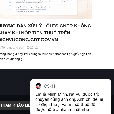
HƯỚNG DẪN XỬ LÝ LỖI ESIGNER KHÔNG
CHẠY KHI NỘP TIỀN THUẾ TRÊN
DICHVUCONG.GDT.GOV.VN
Tống quang sơn
22:12
rong tháng 4 này, khi chúng ta thực hiện thao tác Lập giấy nộp tiền
rên dichvucong.g…
CSKH
Em là Minh Minh, rất vui được trò 
chuyện cùng anh chị. Anh chị để lại 
số điện thoại và mã số thuế để 
THAM KHẢO LIÊN KẾT
được hỗ trợ nhanh nhất nhé  