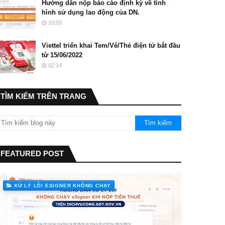
Hướng dẫn nộp báo cáo định kỳ về tình
hình sử dụng lao động của DN.
10:55
Viettel triển khai Tem/Vé/Thẻ điện tử bắt đầu
từ 15/06/2022
02:14
TÌM KIẾM TRÊN TRANG
FEATURED POST
XỬ LÝ LỖI ESIGNER KHÔNG CHẠY