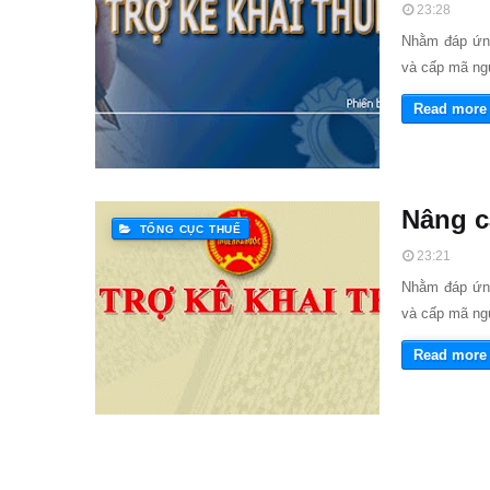
23:28
Nhằm đáp ứng
và cấp mã ngư
Read more
Nâng c
TỔNG CỤC THUẾ
23:21
Nhằm đáp ứng
và cấp mã ngư
Read more