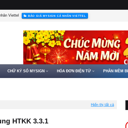
hân Viettel
BÁO GIÁ MYSIGN CÁ NHÂN VIETTEL
CHỮ KÝ SỐ MYSIGN
HÓA ĐƠN ĐIỆN TỬ
PHẦN MỀM B
Hiển thị tất cả
ng HTKK 3.3.1