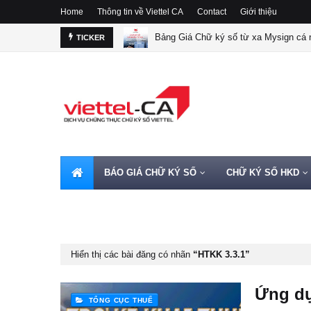
Home
Thông tin về Viettel CA
Contact
Giới thiệu
Bảng Giá Chữ ký số từ xa Mysign cá n
TICKER
BÁO GIÁ CHỮ KÝ SỐ
CHỮ KÝ SỐ HKD
HOTLINE 0962720000
Hiển thị các bài đăng có nhãn
HTKK 3.3.1
Ứng dụ
TỔNG CỤC THUẾ