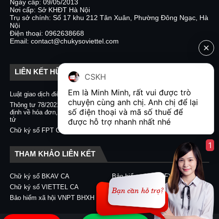
Ngày cấp: 09/05/2013
Nơi cấp: Sở KHĐT Hà Nội
Trụ sở chính: Số 17 khu 212 Tân Xuân, Phường Đông Ngạc, Hà
Nội
Điện thoại: 0962638668
Email: contact@chukysoviettel.com
LIÊN KẾT HỮU ÍCH
CSKH
Em là Minh Minh, rất vui được trò 
Luật giao dịch điện tử
Nghị định 130/2018/NĐ-CP
chuyện cùng anh chị. Anh chị để lại 
Thông tư 78/2021/TT-BTC quy
Chữ ký số CA2 - Nacencomm
số điện thoại và mã số thuế để 
định về hóa đơn, chứng từ điện
Chữ ký số VNPT CA
tử
được hỗ trợ nhanh nhất nhé  
Chữ ký số BKAV CA
Chữ ký số FPT CA
1
THAM KHẢO LIÊN KẾT
Chữ ký số BKAV CA
Bảo hiểm xã hội EFY-eBHXH
Chữ ký số VIETTEL CA
Chữ ký số CA2 - Nacencomm
Bảo hiểm xã hội VNPT BHXH
Chữ ký số VNPT CA