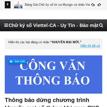
Bảng Giá Chữ ký số từ xa Mysign cá nhân Viettel
BÁO GIÁ MYSIGN CÁ NHÂN VIETTEL
Chữ ký số Viettel-CA - Uy Tín - Bảo mật
Hiển thị các bài đăng có nhãn
KHUYẾN MẠI MỚI.
Hiển thị tất cả
TIN TỨC
Thông báo dừng chương trình