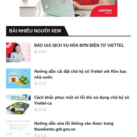
BÀI NHIỀU NGƯỜI XEM
BÁO GIÁ DỊCH VỤ HÓA ĐƠN ĐIỆN TỬ VIETTEL
14:57
Hướng dẫn cài đặt chữ ký số Viettel với Kho bạc
nhà nước
11:17
Cách khắc phục một số lỗi khi sử dụng chữ ký số
Viettel-ca
22:23
Hướng dẫn sửa lỗi không vào được trang
thuedientu.gdt.gov.vn
17:13