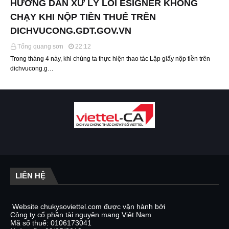
HƯỚNG DẪN XỬ LÝ LỖI ESIGNER KHÔNG
CHẠY KHI NỘP TIỀN THUẾ TRÊN
DICHVUCONG.GDT.GOV.VN
Tống quang sơn
22:12
Trong tháng 4 này, khi chúng ta thực hiện thao tác Lập giấy nộp tiền trên
dichvucong.g…
LIÊN HỆ
Website chukysoviettel.com được vận hành bởi
Công ty cổ phần tài nguyên mạng Việt Nam
Mã số thuế: 0106173041