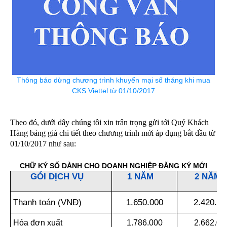
Thông báo dừng chương trình khuyến mại số tháng khi mua
CKS Viettel từ 01/10/2017
Theo đó, dưới dây chúng tôi xin trân trọng gửi tới Quý Khách
Hàng bảng giá chi tiết theo chương trình mới áp dụng bắt đầu từ
01/10/2017 như sau:
CHỮ KÝ SỐ DÀNH CHO DOANH NGHIỆP ĐĂNG KÝ MỚI
GÓI DỊCH VỤ
1 NĂM
2 NĂM
Thanh toán (VNĐ)
1.650.000
2.420.00
Hóa đơn xuất
1.786.000
2.662.00