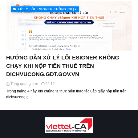
XỬ LÝ LỖI ESIGNER KHÔNG CHẠY
HƯỚNG DẪN XỬ LÝ LỖI ESIGNER KHÔNG
CHẠY KHI NỘP TIỀN THUẾ TRÊN
DICHVUCONG.GDT.GOV.VN
Tống quang sơn
22:12
Trong tháng 4 này, khi chúng ta thực hiện thao tác Lập giấy nộp tiền trên
dichvucong.g…