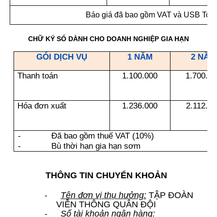
Báo giá đã bao gồm VAT và USB Tok
CHỮ KÝ SỐ DÀNH CHO DOANH NGHIỆP GIA HẠN
GÓI DỊCH VỤ
1 NĂM
2 NĂM
Thanh toán
1.100.000
1.700.00
Hóa đơn xuất
1.236.000
2.112.00
-
Đã bao gồm thuế VAT (10%)
-
Bù thời hạn gia hạn sơm
THÔNG TIN CHUYỂN KHOẢN
-
Tên đơn vị thụ hưởng:
TẬP ĐOÀN
VIỄN THÔNG QUÂN ĐỘI
-
Số tài khoản ngân hàng: