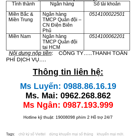
Tỉnh thành
Ngân hàng
Số tài khoản
Miền Bắc &
Ngân hàng
0514100022501
Miền Trung
TMCP Quân đội –
CN Điện Biên
Phủ
Miền Nam
Ngân hàng
0514100062201
TMCP Quân đội
tại HCM
-
Nội dung nộp tiền
:
CÔNG TY…..THANH TOÁN
PHÍ DỊCH VỤ….
Thông tin liên hệ:
Ms Luyến: 0988.86.16.19
Ms. Mai: 0962.268.862
Ms Ngân: 0987.193.999
Hotline kỹ thuật: 19008098 phím 2 Hỗ trợ 24/7
Tags:
chữ ký số Viettel
dừng khuyến mại số tháng
khuyến mại mới.