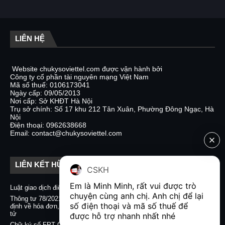
LIÊN HỆ
Website chukysoviettel.com được vận hành bởi
Công ty cổ phần tài nguyên mạng Việt Nam
Mã số thuế: 0106173041
Ngày cấp: 09/05/2013
Nơi cấp: Sở KHĐT Hà Nội
Trụ sở chính: Số 17 khu 212 Tân Xuân, Phường Đông Ngạc, Hà
Nội
Điện thoại: 0962638668
Email: contact@chukysoviettel.com
LIÊN KẾT HỮU ÍCH
CSKH
Em là Minh Minh, rất vui được trò 
Luật giao dịch điện tử
Nghị định 130/2018/NĐ-CP
chuyện cùng anh chị. Anh chị để lại 
Thông tư 78/2021/TT-BTC quy
Chữ ký số CA2 - Nacencomm
số điện thoại và mã số thuế để 
định về hóa đơn, chứng từ điện
Chữ ký số VNPT CA
tử
được hỗ trợ nhanh nhất nhé  
Chữ ký số BKAV CA
Chữ ký số FPT CA