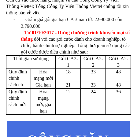
Thông Viettel; Tổng Công Ty Viễn Thông Viettel chúng tôi xin
thông báo về việc:
-
Giảm giá gói gia hạn CA 3 năm từ: 2.990.000 còn
2.790.000
-
Từ 01/10/2017 -
Dừng chương trình khuyến mại số
tháng
đối với các gói cước dành cho doanh nghiệp, tổ
chức, hành chính sự nghiệp. Tổng thời gian sử dụng các
gói cước được điều chỉnh như sau:
Thời gian sử dụng
Gói CA2-
Gói CA2-
Gói CA2-
1
2
3
Quy định
Hòa
18
33
48
chính
mạng mới
sách cũ
Gia hạn
21
33
48
Quy định
Hòa
12
24
36
chính
mạng
sách mới
mới, gia
hạn