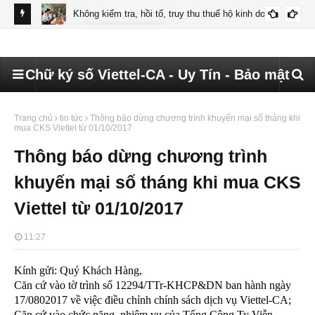
ettel
Không kiểm tra, hồi tố, truy thu thuế hộ kinh doanh
CHỮ KÝ SỐ HKD
Hướ
đã 
Chữ ký số Viettel-CA - Uy Tín - Bảo mật
Trang chủ
tin tức
Thông báo dừng chương trình khuyến mại số tháng khi
mua CKS Viettel từ 01/10/2017
Thông báo dừng chương trình
khuyến mại số tháng khi mua CKS
Viettel từ 01/10/2017
11:27
Kính gửi: Quý Khách Hàng,
Căn cứ vào tờ trình số 12294/TTr-KHCP&DN ban hành ngày
17/0802017 về việc điều chỉnh chính sách dịch vụ Viettel-CA;
Căn cứ vào chức năng, nhiệm vụ của Tổng Công Ty Viễn