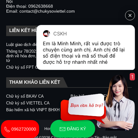
Nội
Điện thoại: 0962638668
Email: contact@chukysoviettel.com
LIÊN KẾT HỮU ÍCH
CSKH
Em là Minh Minh, rất vui được trò 
Luật giao dịch điện tử
Nghị định 130/2018/NĐ-CP
chuyện cùng anh chị. Anh chị để lại 
Thông tư 78/2021/TT-BTC quy
Chữ ký số CA2 - Nacencomm
số điện thoại và mã số thuế để 
định về hóa đơn, chứng từ điện
Chữ ký số VNPT CA
tử
được hỗ trợ nhanh nhất nhé  
Chữ ký số BKAV CA
Chữ ký số FPT CA
1
THAM KHẢO LIÊN KẾT
Chữ ký số BKAV CA
Bảo hiểm xã hội EFY-eBHXH
Chữ ký số VIETTEL CA
Chữ ký số CA2 - Nacencomm
Bảo hiểm xã hội VNPT BHXH
Chữ ký số VNPT CA
ĐĂNG KÝ
Home
About
Contact Us
0962720000
Copyright ©
2026
Chữ ký số Viettel-CA - Uy Tín - Bảo mật