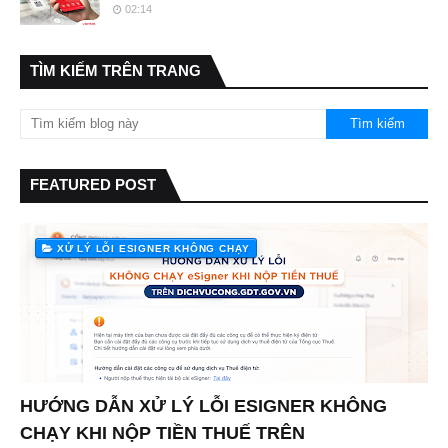
02:14
TÌM KIẾM TRÊN TRANG
FEATURED POST
XỬ LÝ LỖI ESIGNER KHÔNG CHẠY
HƯỚNG DẪN XỬ LÝ LỖI ESIGNER KHÔNG
CHẠY KHI NỘP TIỀN THUẾ TRÊN