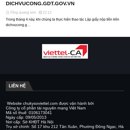
DICHVUCONG.GDT.GOV.VN
Tống quang sơn
22:12
Trong tháng 4 này, khi chúng ta thực hiện thao tác Lập giấy nộp tiền trên
dichvucong.g…
LIÊN HỆ
Website chukysoviettel.com được vận hành bởi
Công ty cổ phần tài nguyên mạng Việt Nam
Mã số thuế: 0106173041
Ngày cấp: 09/05/2013
Nơi cấp: Sở KHĐT Hà Nội
Trụ sở chính: Số 17 khu 212 Tân Xuân, Phường Đông Ngạc, Hà