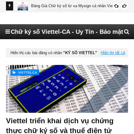
Bảng Giá Chữ ký số từ xa Mysign cá nhân Viettel
BÁO GIÁ MYSIGN CÁ NHÂN VIETTEL
Chữ ký số Viettel-CA - Uy Tín - Bảo mật
Hiển thị các bài đăng có nhãn
KÝ SỐ VIETTEL
Hiển thị tất cả
VIETTELCA
Viettel triển khai dịch vụ chứng
thực chữ ký số và thuế điện tử