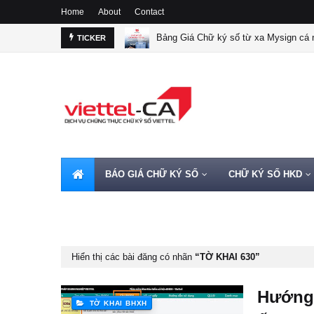
Home
About
Contact
Bảng Giá Chữ ký số từ xa Mysign cá n
TICKER
BÁO GIÁ CHỮ KÝ SỐ
CHỮ KÝ SỐ HKD
HOTLINE 0962720000
Hiển thị các bài đăng có nhãn
TỜ KHAI 630
Hướng 
TỜ KHAI BHXH