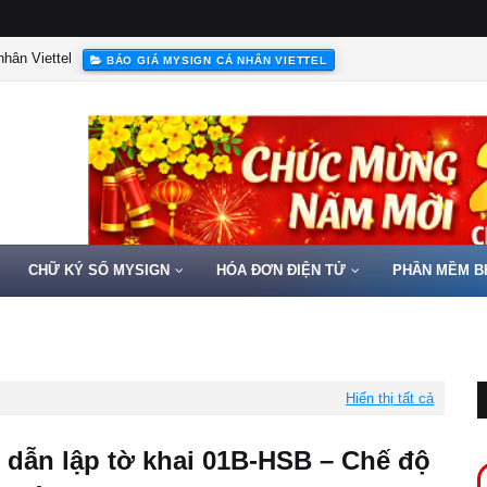
hân Viettel
BÁO GIÁ MYSIGN CÁ NHÂN VIETTEL
CHỮ KÝ SỐ MYSIGN
HÓA ĐƠN ĐIỆN TỬ
PHẦN MỀM B
Hiển thị tất cả
dẫn lập tờ khai 01B-HSB – Chế độ