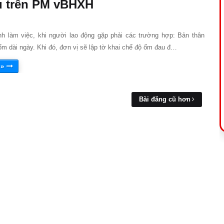
 trên PM vBHXH
ình làm việc, khi người lao động gặp phải các trường hợp: Bản thân
m dài ngày. Khi đó, đơn vị sẽ lập tờ khai chế độ ốm đau đ…
 »
Bài đăng cũ hơn