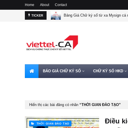
Home
About
Contact
Bảng Giá Chữ ký số từ xa Mysign cá n
TICKER
BÁO GIÁ CHỮ KÝ SỐ
CHỮ KÝ SỐ HKD
HOTLINE 0962720000
Hiển thị các bài đăng có nhãn
THỜI GIAN ĐÀO TẠO
Điều k
THỜI GIAN ĐÀO TẠO