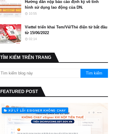
Hướng dẫn nộp báo cáo định kỳ về tình
hình sử dụng lao động của DN.
10:55
Viettel triển khai Tem/Vé/Thẻ điện tử bắt đầu
từ 15/06/2022
02:14
TÌM KIẾM TRÊN TRANG
FEATURED POST
XỬ LÝ LỖI ESIGNER KHÔNG CHẠY