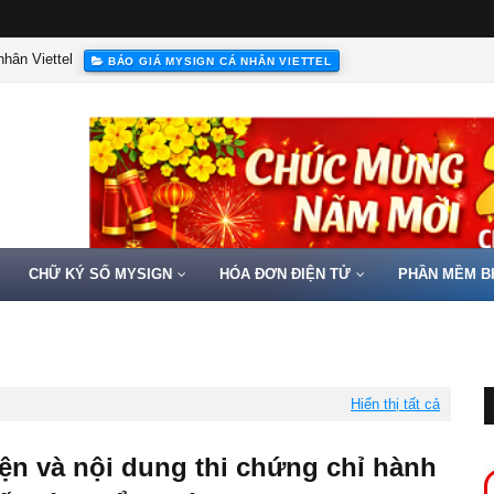
hân Viettel
BÁO GIÁ MYSIGN CÁ NHÂN VIETTEL
CHỮ KÝ SỐ MYSIGN
HÓA ĐƠN ĐIỆN TỬ
PHẦN MỀM B
Hiển thị tất cả
iện và nội dung thi chứng chỉ hành