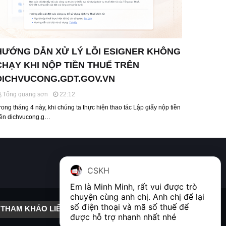
HƯỚNG DẪN XỬ LÝ LỖI ESIGNER KHÔNG
CHẠY KHI NỘP TIỀN THUẾ TRÊN
DICHVUCONG.GDT.GOV.VN
Tống quang sơn
22:12
rong tháng 4 này, khi chúng ta thực hiện thao tác Lập giấy nộp tiền
rên dichvucong.g…
CSKH
Em là Minh Minh, rất vui được trò 
chuyện cùng anh chị. Anh chị để lại 
số điện thoại và mã số thuế để 
THAM KHẢO LIÊN KẾT
được hỗ trợ nhanh nhất nhé  