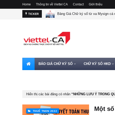
Home
Thông tin về Viettel CA
Contact
Giới thiệu
Bảng Giá Chữ ký số từ xa Mysign cá n
TICKER
BÁO GIÁ CHỮ KÝ SỐ
CHỮ KÝ SỐ HKD
HOTLINE 0962720000
Hiển thị các bài đăng có nhãn
NHỮNG LƯU Ý TRONG QU
Một số
THUẾ TNDN 2022