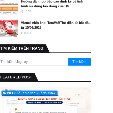
Hướng dẫn nộp báo cáo định kỳ về tình
hình sử dụng lao động của DN.
10:55
Viettel triển khai Tem/Vé/Thẻ điện tử bắt đầu
từ 15/06/2022
02:14
TÌM KIẾM TRÊN TRANG
FEATURED POST
XỬ LÝ LỖI ESIGNER KHÔNG CHẠY