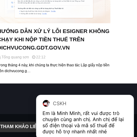
HƯỚNG DẪN XỬ LÝ LỖI ESIGNER KHÔNG
CHẠY KHI NỘP TIỀN THUẾ TRÊN
DICHVUCONG.GDT.GOV.VN
Tống quang sơn
22:12
rong tháng 4 này, khi chúng ta thực hiện thao tác Lập giấy nộp tiền
rên dichvucong.g…
CSKH
Em là Minh Minh, rất vui được trò 
chuyện cùng anh chị. Anh chị để lại 
số điện thoại và mã số thuế để 
THAM KHẢO LIÊN KẾT
được hỗ trợ nhanh nhất nhé  