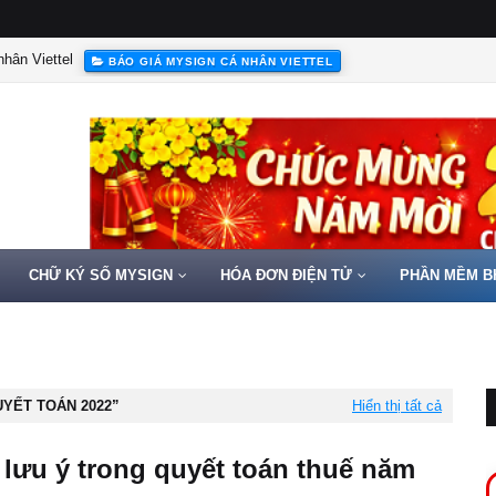
hân Viettel
BÁO GIÁ MYSIGN CÁ NHÂN VIETTEL
CHỮ KÝ SỐ MYSIGN
HÓA ĐƠN ĐIỆN TỬ
PHẦN MỀM B
YẾT TOÁN 2022
Hiển thị tất cả
 lưu ý trong quyết toán thuế năm