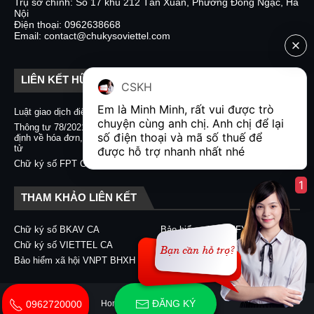
Trụ sở chính: Số 17 khu 212 Tân Xuân, Phường Đông Ngạc, Hà
Nội
Điện thoại: 0962638668
Email: contact@chukysoviettel.com
LIÊN KẾT HỮU ÍCH
CSKH
Em là Minh Minh, rất vui được trò 
Luật giao dịch điện tử
Nghị định 130/2018/NĐ-CP
chuyện cùng anh chị. Anh chị để lại 
Thông tư 78/2021/TT-BTC quy
Chữ ký số CA2 - Nacencomm
số điện thoại và mã số thuế để 
định về hóa đơn, chứng từ điện
Chữ ký số VNPT CA
tử
được hỗ trợ nhanh nhất nhé  
Chữ ký số BKAV CA
Chữ ký số FPT CA
1
THAM KHẢO LIÊN KẾT
Chữ ký số BKAV CA
Bảo hiểm xã hội EFY-eBHXH
Chữ ký số VIETTEL CA
Chữ ký số CA2 - Nacencomm
Bảo hiểm xã hội VNPT BHXH
Chữ ký số VNPT CA
ĐĂNG KÝ
Home
About
Contact Us
0962720000