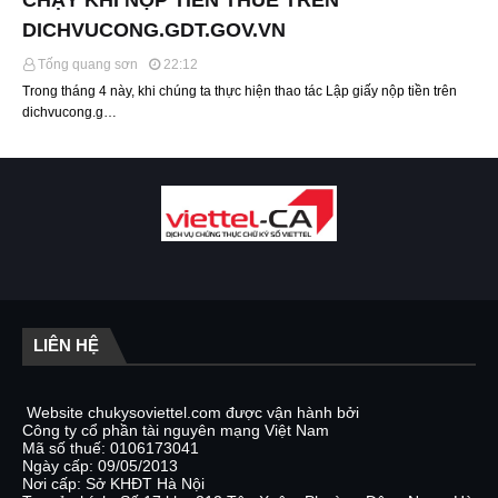
CHẠY KHI NỘP TIỀN THUẾ TRÊN
DICHVUCONG.GDT.GOV.VN
Tống quang sơn
22:12
Trong tháng 4 này, khi chúng ta thực hiện thao tác Lập giấy nộp tiền trên
dichvucong.g…
LIÊN HỆ
Website chukysoviettel.com được vận hành bởi
Công ty cổ phần tài nguyên mạng Việt Nam
Mã số thuế: 0106173041
Ngày cấp: 09/05/2013
Nơi cấp: Sở KHĐT Hà Nội