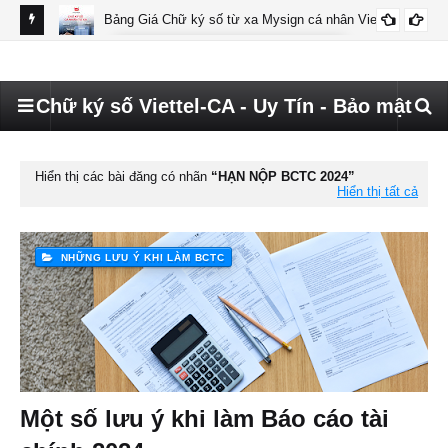
Bảng Giá Chữ ký số từ xa Mysign cá nhân Viettel
BÁO GIÁ MYSIGN CÁ NHÂN VIETTEL
Không kiểm tra, hồi tố, truy thu thuế hộ kinh doanh
Hướ
CHỮ KÝ SỐ HKD
đã 
Chữ ký số Viettel-CA - Uy Tín - Bảo mật
Hiển thị các bài đăng có nhãn
HẠN NỘP BCTC 2024
Hiển thị tất cả
NHỮNG LƯU Ý KHI LÀM BCTC
Một số lưu ý khi làm Báo cáo tài