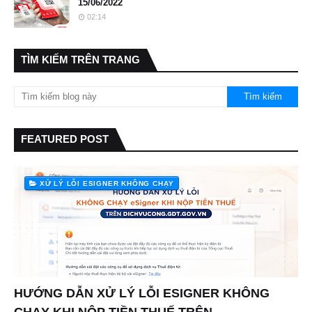
15/06/2022
02:14
TÌM KIẾM TRÊN TRANG
FEATURED POST
XỬ LÝ LỖI ESIGNER KHÔNG CHẠY
HƯỚNG DẪN XỬ LÝ LỖI ESIGNER KHÔNG