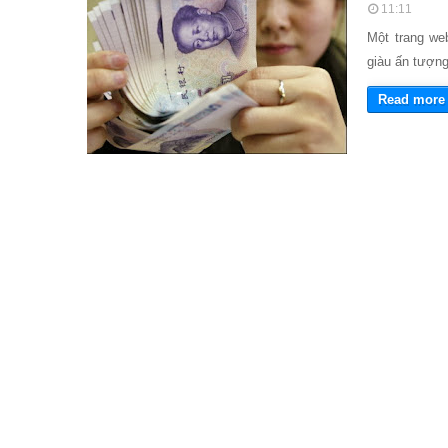
11:11
Một trang we
giàu ấn tượn
Read more