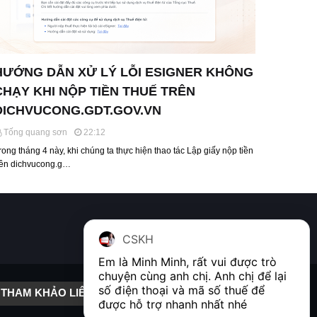
HƯỚNG DẪN XỬ LÝ LỖI ESIGNER KHÔNG
CHẠY KHI NỘP TIỀN THUẾ TRÊN
DICHVUCONG.GDT.GOV.VN
Tống quang sơn
22:12
rong tháng 4 này, khi chúng ta thực hiện thao tác Lập giấy nộp tiền
rên dichvucong.g…
CSKH
Em là Minh Minh, rất vui được trò 
chuyện cùng anh chị. Anh chị để lại 
số điện thoại và mã số thuế để 
THAM KHẢO LIÊN KẾT
được hỗ trợ nhanh nhất nhé  