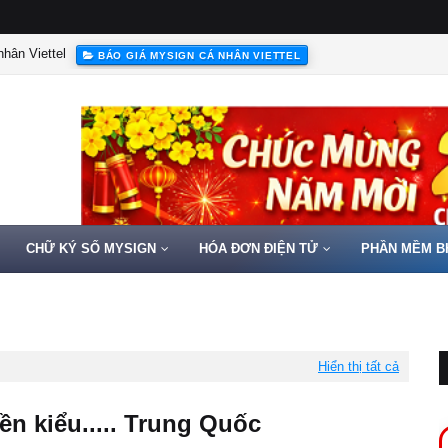
hân Viettel
BÁO GIÁ MYSIGN CÁ NHÂN VIETTEL
CHỮ KÝ SỐ MYSIGN
HÓA ĐƠN ĐIỆN TỬ
PHẦN MỀM B
Hiển thị tất cả
ền kiểu..... Trung Quốc