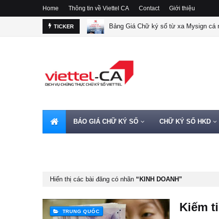
Home
Thông tin về Viettel CA
Contact
Giới thiệu
Bảng Giá Chữ ký số từ xa Mysign cá n
TICKER
BÁO GIÁ CHỮ KÝ SỐ
CHỮ KÝ SỐ HKD
HOTLINE 0962720000
Hiển thị các bài đăng có nhãn
KINH DOANH
Kiếm ti
TRUNG QUỐC