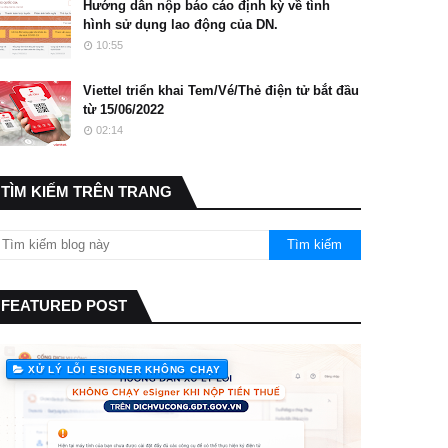
Hướng dẫn nộp báo cáo định kỳ về tình
hình sử dụng lao động của DN.
10:55
Viettel triển khai Tem/Vé/Thẻ điện tử bắt đầu
từ 15/06/2022
02:14
TÌM KIẾM TRÊN TRANG
FEATURED POST
XỬ LÝ LỖI ESIGNER KHÔNG CHẠY