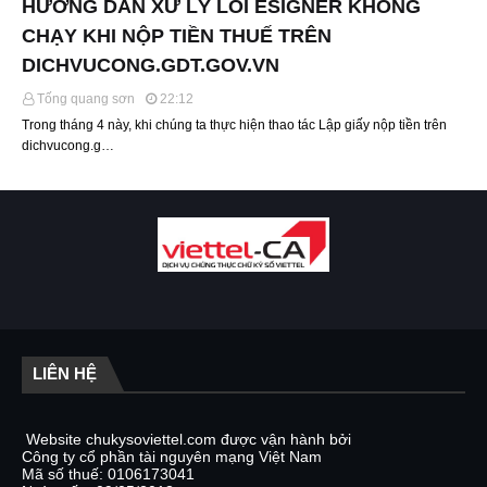
HƯỚNG DẪN XỬ LÝ LỖI ESIGNER KHÔNG
CHẠY KHI NỘP TIỀN THUẾ TRÊN
DICHVUCONG.GDT.GOV.VN
Tống quang sơn
22:12
Trong tháng 4 này, khi chúng ta thực hiện thao tác Lập giấy nộp tiền trên
dichvucong.g…
LIÊN HỆ
Website chukysoviettel.com được vận hành bởi
Công ty cổ phần tài nguyên mạng Việt Nam
Mã số thuế: 0106173041