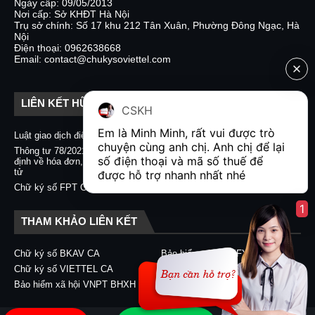
Ngày cấp: 09/05/2013
Nơi cấp: Sở KHĐT Hà Nội
Trụ sở chính: Số 17 khu 212 Tân Xuân, Phường Đông Ngạc, Hà
Nội
Điện thoại: 0962638668
Email: contact@chukysoviettel.com
LIÊN KẾT HỮU ÍCH
CSKH
Em là Minh Minh, rất vui được trò 
Luật giao dịch điện tử
Nghị định 130/2018/NĐ-CP
chuyện cùng anh chị. Anh chị để lại 
Thông tư 78/2021/TT-BTC quy
Chữ ký số CA2 - Nacencomm
số điện thoại và mã số thuế để 
định về hóa đơn, chứng từ điện
Chữ ký số VNPT CA
tử
được hỗ trợ nhanh nhất nhé  
Chữ ký số BKAV CA
Chữ ký số FPT CA
1
THAM KHẢO LIÊN KẾT
Chữ ký số BKAV CA
Bảo hiểm xã hội EFY-eBHXH
Chữ ký số VIETTEL CA
Chữ ký số CA2 - Nacencomm
Bảo hiểm xã hội VNPT BHXH
Chữ ký số VNPT CA