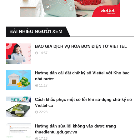
BÀI NHIỀU NGƯỜI XEM
BÁO GIÁ DỊCH VỤ HÓA ĐƠN ĐIỆN TỬ VIETTEL
14:57
Hướng dẫn cài đặt chữ ký số Viettel với Kho bạc
nhà nước
11:17
Cách khắc phục một số lỗi khi sử dụng chữ ký số
Viettel-ca
22:23
Hướng dẫn sửa lỗi không vào được trang
thuedientu.gdt.gov.vn
17:13