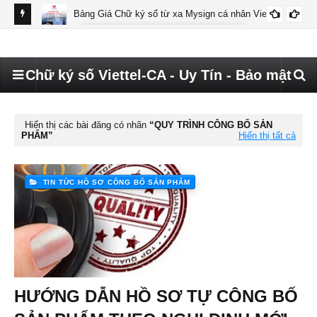
Bảng Giá Chữ ký số từ xa Mysign cá nhân Viettel
BÁO GIÁ MYSIGN CÁ NHÂN VIETTEL
Chữ ký số Viettel-CA - Uy Tín - Bảo mật
Hiển thị các bài đăng có nhãn
QUY TRÌNH CÔNG BỐ SẢN
PHẨM
Hiển thị tất cả
TIN TỨC HỒ SƠ CÔNG BỐ SẢN PHẨM
HƯỚNG DẪN HỒ SƠ TỰ CÔNG BỐ