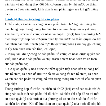
văn bản về nội dung thay đổi đến cơ quan quản lý nhà nước có thẩm
quyền và được sản xuất, kinh doanh sản phẩm ngay sau khi gửi thông
báo
Trình tự thủ tục tự công bố sản phẩm
1. Tổ chức, cá nhân tự công bố sản phẩm trên phương tiện thông tin
đại chúng hoặc trang thông tin điện tử của mình hoặc niêm yết công
khai tại trụ sở của tổ chức, cá nhân và nộp 01 (một) bản qua đường bưu
điện hoặc trực tiếp đến cơ quan quản lý nhà nước có thẩm quyền do Ủy
ban nhân dân tỉnh, thành phố trực thuộc trung ương (sau đây gọi chung
là Ủy ban nhân dân cấp tỉnh) chỉ định;
2. Ngay sau khi tự công bố sản phẩm, tổ chức, cá nhân được quyền sản
xuất, kinh doanh sản phẩm và chịu trách nhiệm hoàn toàn về an toàn
của sản phẩm đó;
3. Cơ quan quản lý nhà nước có thẩm quyền tiếp nhận bản tự công bố
của tổ chức, cá nhân để lưu trữ hồ sơ và đăng tải tên tổ chức, cá nhân
và tên các sản phẩm tự công bố trên trang thông tin điện tử của cơ quan
tiếp nhận.
Trong trường hợp tổ chức, cá nhân có từ 02 (hai) cơ sở sản xuất trở lên
cùng sản xuất một sản phẩm thì tổ chức, cá nhân chỉ nộp hồ sơ tại một
cơ quan quản lý nhà nước ở địa phương có cơ sở sản xuất do tổ chức,
cá nhân lựa chọn. Khi đã lựa chọn cơ quan quản lý nhà nước để nộp hồ