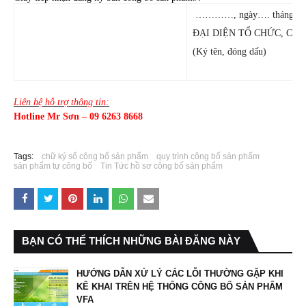
…………, ngày…. tháng…. 
ĐẠI DIỆN TỔ CHỨC, CÁ
(Ký tên, đóng dấu)
Liên hệ hỗ trợ thông tin:
Hotline Mr Sơn – 09 6263 8668
Tags:
chữ ký số công bố sản phẩm
quy trình công bố sản phẩm
sản phẩm tự công bố
Tin Tức hồ sơ công bố sản phẩm
BẠN CÓ THỂ THÍCH NHỮNG BÀI ĐĂNG NÀY
HƯỚNG DẪN XỬ LÝ CÁC LỖI THƯỜNG GẶP KHI
KÊ KHAI TRÊN HỆ THỐNG CÔNG BỐ SẢN PHẨM
VFA