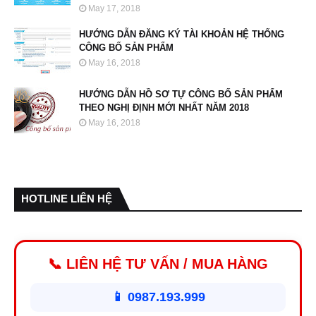
May 17, 2018
HƯỚNG DẪN ĐĂNG KÝ TÀI KHOẢN HỆ THỐNG
CÔNG BỐ SẢN PHẨM
May 16, 2018
HƯỚNG DẪN HỒ SƠ TỰ CÔNG BỐ SẢN PHẨM
THEO NGHỊ ĐỊNH MỚI NHẤT NĂM 2018
May 16, 2018
HOTLINE LIÊN HỆ
📞 LIÊN HỆ TƯ VẤN / MUA HÀNG
📱 0987.193.999