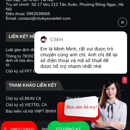
Trụ sở chính: Số 17 khu 212 Tân Xuân, Phường Đông Ngạc, Hà
Nội
Điện thoại: 0962638668
Email: contact@chukysoviettel.com
LIÊN KẾT HỮU ÍCH
CSKH
Em là Minh Minh, rất vui được trò 
Luật giao dịch điện tử
Nghị định 130/2018/NĐ-CP
chuyện cùng anh chị. Anh chị để lại 
Thông tư 78/2021/TT-BTC quy
Chữ ký số CA2 - Nacencomm
số điện thoại và mã số thuế để 
định về hóa đơn, chứng từ điện
Chữ ký số VNPT CA
tử
được hỗ trợ nhanh nhất nhé  
Chữ ký số BKAV CA
Chữ ký số FPT CA
1
THAM KHẢO LIÊN KẾT
Chữ ký số BKAV CA
Bảo hiểm xã hội EFY-eBHXH
Chữ ký số VIETTEL CA
Chữ ký số CA2 - Nacencomm
Bảo hiểm xã hội VNPT BHXH
Chữ ký số VNPT CA
ĐĂNG KÝ
Home
About
Contact Us
0962720000