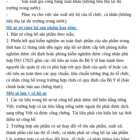
-
Sản xuất gia công hàng xuất khẩu (không tiêu thụ tại thị
trường trong nước).
-
Phục vụ cho việc sản xuất nội bộ của tổ chức, cá nhân (không
tiêu thụ tại thị trường trong nước)
Hồ sơ tự công bố sản phẩm bao gồm:
1. Bản tự công bố sản phẩm theo mẫu;
2. Phiếu kết quả kiểm nghiệm an toàn thực phẩm của sản phẩm trong
thời hạn 12 tháng tính đến ngày nộp hồ sơ được cấp bởi phòng kiểm
nghiệm được chỉ định hoặc phòng kiểm nghiệm được công nhận phù
hợp ISO 17025 gồm các chỉ tiêu an toàn do Bộ Y tế ban hành theo
nguyên tắc quản lý rủi ro phù hợp với quy định của quốc tế hoặc các
chỉ tiêu an toàn theo các quy chuẩn, tiêu chuẩn tương ứng do tổ chức,
cá nhân công bố trong trường hợp chưa có quy định của Bộ Y tế (bản
chính hoặc bản sao chứng thực).
Một số lưu ý về hồ sơ
1. Các tài liệu trong hồ sơ tự công bố phải được thể hiện bằng tiếng
Việt; trường hợp có tài liệu bằng tiếng nước ngoài thì phải được dịch
sang tiếng Việt và được công chứng. Tài liệu phải còn hiệu lực tại thời
điểm tự công bố.
2. Trường hợp sản phẩm có sự thay đổi về tên sản phẩm, xuất xứ,
thành phần cấu tạo thì tổ chức, cá nhân phải tự công bố lại sản phẩm.
Các trường hợp có sự thay đổi khác, tổ chức, cá nhân thông báo bằng