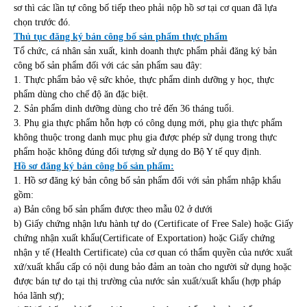
sơ thì các lần tự công bố tiếp theo phải nộp hồ sơ tại cơ quan đã lựa
chọn trước đó.
Thủ tục đăng ký bản công bố sản phẩm thực phẩm
Tổ chức, cá nhân sản xuất, kinh doanh thực phẩm phải đăng ký bản
công bố sản phẩm đối với các sản phẩm sau đây:
1. Thực phẩm bảo vệ sức khỏe, thực phẩm dinh dưỡng y học, thực
phẩm dùng cho chế độ ăn đặc biệt.
2. Sản phẩm dinh dưỡng dùng cho trẻ đến 36 tháng tuổi.
3. Phụ gia thực phẩm hỗn hợp có công dụng mới, phụ gia thực phẩm
không thuộc trong danh mục phụ gia được phép sử dụng trong thực
phẩm hoặc không đúng đối tượng sử dụng do Bộ Y tế quy định.
Hồ sơ đăng ký bản công bố sản phẩm:
1. Hồ sơ đăng ký bản công bố sản phẩm đối với sản phẩm nhập khẩu
gồm:
a) Bản công bố sản phẩm được theo mẫu 02 ở dưới
b) Giấy chứng nhận lưu hành tự do (Certificate of Free Sale) hoặc Giấy
chứng nhận xuất khẩu(Certificate of Exportation) hoặc Giấy chứng
nhận y tế (Health Certificate) của cơ quan có thẩm quyền của nước xuất
xứ/xuất khẩu cấp có nội dung bảo đảm an toàn cho người sử dụng hoặc
được bán tự do tại thị trường của nước sản xuất/xuất khẩu (hợp pháp
hóa lãnh sự);