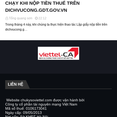
CHẠY KHI NỘP TIỀN THUẾ TRÊN
DICHVUCONG.GDT.GOV.VN
Tống quang sơn
22:12
Trong tháng 4 này, khi chúng ta thực hiện thao tác Lập giấy nộp tiền trên
dichvucong.g…
LIÊN HỆ
Website chukysoviettel.com được vận hành bởi
Công ty cổ phần tài nguyên mạng Việt Nam
Mã số thuế: 0106173041
Ngày cấp: 09/05/2013
Nơi cấp: Sở KHĐT Hà Nội