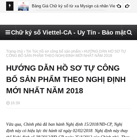
Bảng Giá Chữ ký số từ xa Mysign cá nhân Viettel
BÁO GIÁ MYSIGN CÁ NHÂN VIETTEL
Chữ ký số Viettel-CA - Uy Tín - Bảo mật
Trang chủ
Tin Tức hồ sơ công bố sản phẩm
HƯỚNG DẪN HỒ SƠ TỰ
CÔNG BỐ SẢN PHẨM THEO NGHỊ ĐỊNH MỚI NHẤT NĂM 2018
HƯỚNG DẪN HỒ SƠ TỰ CÔNG
BỐ SẢN PHẨM THEO NGHỊ ĐỊNH
MỚI NHẤT NĂM 2018
16:39
Vừa qua, Chính phủ đã ban hành Nghị định 15/2018/NĐ-CP, Nghị
định này có hiệu lực thi hành từ ngày 02/02/2018. Nghị định này thay