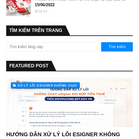
15/06/2022
02:14
TÌM KIẾM TRÊN TRANG
FEATURED POST
XỬ LÝ LỖI ESIGNER KHÔNG CHẠY
HƯỚNG DẪN XỬ LÝ LỖI ESIGNER KHÔNG