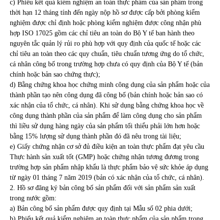
c) Phiếu kết quả kiểm nghiệm an toàn thực phẩm của sản phẩm trong
thời hạn 12 tháng tính đến ngày nộp hồ sơ được cấp bởi phòng kiểm
nghiệm được chỉ định hoặc phòng kiểm nghiệm được công nhận phù
hợp ISO 17025 gồm các chỉ tiêu an toàn do Bộ Y tế ban hành theo
nguyên tắc quản lý rủi ro phù hợp với quy định của quốc tế hoặc các
chỉ tiêu an toàn theo các quy chuẩn, tiêu chuẩn tương ứng do tổ chức,
cá nhân công bố trong trường hợp chưa có quy định của Bộ Y tế (bản
chính hoặc bản sao chứng thực);
d) Bằng chứng khoa học chứng minh công dụng của sản phẩm hoặc của
thành phần tạo nên công dụng đã công bố (bản chính hoặc bản sao có
xác nhận của tổ chức, cá nhân). Khi sử dụng bằng chứng khoa học về
công dụng thành phần của sản phẩm để làm công dụng cho sản phẩm
thì liều sử dụng hàng ngày của sản phẩm tối thiểu phải lớn hơn hoặc
bằng 15% lượng sử dụng thành phần đó đã nêu trong tài liệu;
e) Giấy chứng nhận cơ sở đủ điều kiện an toàn thực phẩm đạt yêu cầu
Thực hành sản xuất tốt (GMP) hoặc chứng nhận tương đương trong
trường hợp sản phẩm nhập khẩu là thực phẩm bảo vệ sức khỏe áp dụng
từ ngày 01 tháng 7 năm 2019 (bản có xác nhận của tổ chức, cá nhân).
2. Hồ sơ đăng ký bản công bố sản phẩm đối với sản phẩm sản xuất
trong nước gồm:
a) Bản công bố sản phẩm được quy định tại Mẫu số 02 phia dưới;
b) Phiếu kết quả kiểm nghiệm an toàn thực phẩm của sản phẩm trong