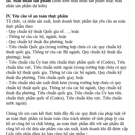
III. Mẫu nhãn sản phẩm
(đính kèm mẫu nhãn sản phẩm hoặc mẫu
nhãn sản phẩm dự kiến)
IV. Yêu cầu về an toàn thực phẩm
Tổ chức, cá nhân sản xuất, kinh doanh thực phẩm đạt yêu cầu an toàn
thực phẩm theo:
- Quy chuẩn kỹ thuật Quốc gia số….; hoặc
- Thông tư của các bộ, ngành; hoặc
- Quy chuẩn kỹ thuật địa phương; hoặc
- Tiêu chuẩn Quốc gia (trong trường hợp chưa có các quy chuẩn kỹ
thuật quốc gia, Thông tư của các Bộ ngành, Quy chuẩn kỹ thuật địa
phương); hoặc
- Tiêu chuẩn của Ủy ban tiêu chuẩn thực phẩm quốc tế (Codex), Tiêu
chuẩn khu vực, Tiêu chuẩn nước ngoài (trong trường hợp chưa có quy
chuẩn kỹ thuật quốc gia, Thông tư của các bộ ngành, Quy chuẩn kỹ
thuật địa phương, Tiêu chuẩn quốc gia); hoặc
- Tiêu chuẩn nhà sản xuất đính kèm (trong trường hợp chưa có quy
chuẩn kỹ thuật quốc gia, Thông tư của các bộ ngành, Quy chuẩn kỹ
thuật địa phương, Tiêu chuẩn quốc gia, Tiêu chuẩn của Ủy ban tiêu
chuẩn thực phẩm quốc tế (Codex), Tiêu chuẩn khu vực, Tiêu chuẩn
nước ngoài).
Chúng tôi xin cam kết thực hiện đầy đủ các quy định của pháp luật về
an toàn thực phẩm và hoàn toàn chịu trách nhiệm về tính pháp lý của
hồ sơ công bố và chất lượng, an toàn thực phẩm đối với sản phẩm đã
công bố và chỉ đưa sản phẩm vào sản xuất, kinh doanh khi đã được cấp
Giấy tiếp nhận đăng ký bản công bố sản phẩm./.