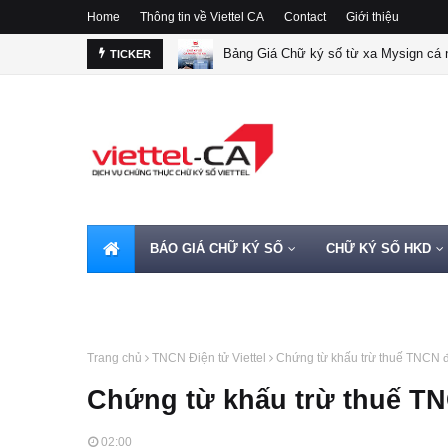
Home
Thông tin về Viettel CA
Contact
Giới thiệu
Bảng Giá Chữ ký số từ xa Mysign cá n
TICKER
BÁO GIÁ CHỮ KÝ SỐ
CHỮ KÝ SỐ HKD
HOTLINE 0962720000
Trang chủ
TNCN Điện tử Viettel
Chứng từ khấu trừ thuế TNCN đi
Chứng từ khấu trừ thuế TNC
02:00