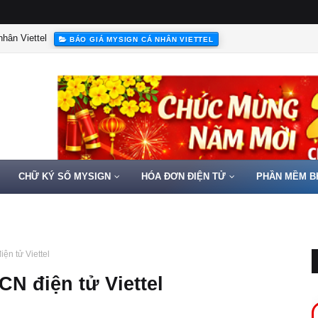
hân Viettel
BÁO GIÁ MYSIGN CÁ NHÂN VIETTEL
CHỮ KÝ SỐ MYSIGN
HÓA ĐƠN ĐIỆN TỬ
PHẦN MỀM B
ện tử Viettel
N điện tử Viettel