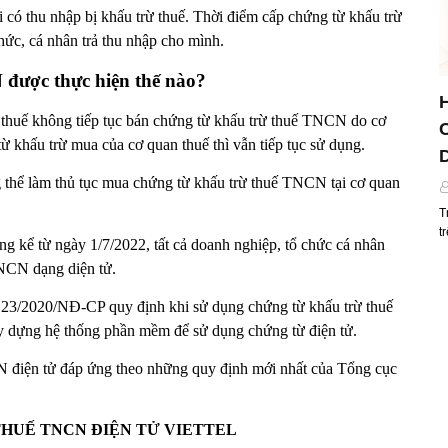
có thu nhập bị khấu trừ thuế. Thời điểm cấp chứng từ khấu trừ
hức, cá nhân trả thu nhập cho mình.
được thực hiện thế nào?
ế không tiếp tục bán chứng từ khấu trừ thuế TNCN do cơ
ừ khấu trừ mua của cơ quan thuế thì vẫn tiếp tục sử dụng.
g thể làm thủ tục mua chứng từ khấu trừ thuế TNCN tại cơ quan
T
t
 kể từ ngày 1/7/2022, tất cả doanh nghiệp, tổ chức cá nhân
TNCN dạng diện tử.
123/2020/NĐ-CP quy định khi sử dụng chứng từ khấu trừ thuế
 dựng hệ thống phần mềm để sử dụng chứng từ điện tử.
CN điện tử đáp ứng theo những quy định mới nhất của Tổng cục
HUẾ TNCN ĐIỆN TỬ VIETTEL