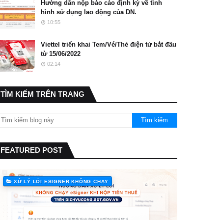
Hướng dẫn nộp báo cáo định kỳ về tình
hình sử dụng lao động của DN.
10:55
Viettel triển khai Tem/Vé/Thẻ điện tử bắt đầu
từ 15/06/2022
02:14
TÌM KIẾM TRÊN TRANG
FEATURED POST
XỬ LÝ LỖI ESIGNER KHÔNG CHẠY