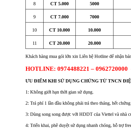
8
CT
5.000
5000
9
CT
7.000
7000
10
CT
10.000
10
.000
11
CT
20.000
20.000
Khách hàng mua gói lớn xin Liên hệ Hotline để nhận bản
HOTLINE: 0974488221 – 0962720000
ƯU ĐIỂM KHI SỬ DỤNG CHỨNG TỪ TNCN ĐI
1: Không giới hạn thời gian sử dụng.
2: Trả phí 1 lần đầu không phải trả theo tháng, hết chứng
3: Dùng song song được với HDDT của Viettel và nhà c
4: Triển khai, phê duyệt sử dụng nhanh chóng, hỗ trợ free