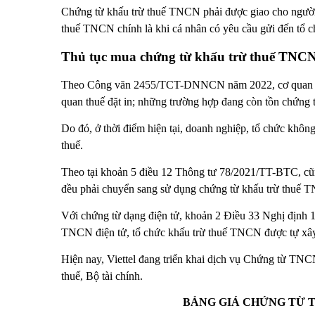
Chứng từ khấu trừ thuế TNCN phải được giao cho người 
thuế TNCN chính là khi cá nhân có yêu cầu gửi đến tổ c
Thủ tục mua chứng từ khấu trừ thuế TNCN 
Theo Công văn 2455/TCT-DNNCN năm 2022, cơ quan thu
quan thuế đặt in; những trường hợp đang còn tồn chứng t
Do đó, ở thời điểm hiện tại, doanh nghiệp, tổ chức khôn
thuế.
Theo tại khoản 5 điều 12 Thông tư 78/2021/TT-BTC, cũng
đều phải chuyển sang sử dụng chứng từ khấu trừ thuế 
Với chứng từ dạng điện tử, khoản 2 Điều 33 Nghị định 
TNCN điện tử, tổ chức khấu trừ thuế TNCN được tự xây
Hiện nay, Viettel đang triển khai dịch vụ Chứng từ TN
thuế, Bộ tài chính.
BẢNG GIÁ CHỨNG TỪ T