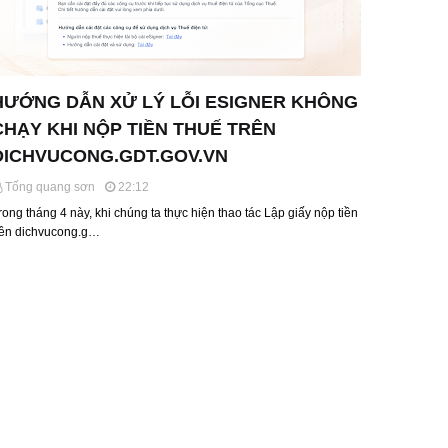
HƯỚNG DẪN XỬ LÝ LỖI ESIGNER KHÔNG
CHẠY KHI NỘP TIỀN THUẾ TRÊN
DICHVUCONG.GDT.GOV.VN
Tống quang sơn
22:12
rong tháng 4 này, khi chúng ta thực hiện thao tác Lập giấy nộp tiền
rên dichvucong.g…