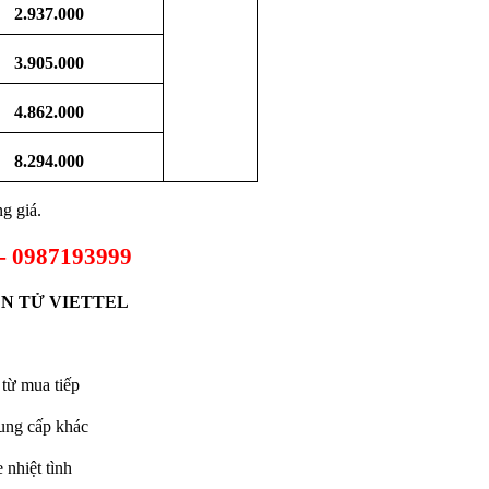
2.
937
.000
3.905
.000
4.862.000
8.294
.000
g giá.
- 0987193999
ỆN TỬ VIETTEL
 từ mua tiếp
ung cấp khác
 nhiệt tình