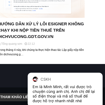
HƯỚNG DẪN XỬ LÝ LỖI ESIGNER KHÔNG
CHẠY KHI NỘP TIỀN THUẾ TRÊN
DICHVUCONG.GDT.GOV.VN
Tống quang sơn
22:12
rong tháng 4 này, khi chúng ta thực hiện thao tác Lập giấy nộp tiền
rên dichvucong.g…
CSKH
Em là Minh Minh, rất vui được trò 
chuyện cùng anh chị. Anh chị để lại 
số điện thoại và mã số thuế để 
THAM KHẢO LIÊN KẾT
được hỗ trợ nhanh nhất nhé  