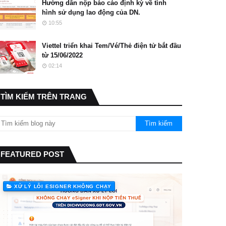
Hướng dẫn nộp báo cáo định kỳ về tình
hình sử dụng lao động của DN.
10:55
Viettel triển khai Tem/Vé/Thẻ điện tử bắt đầu
từ 15/06/2022
02:14
TÌM KIẾM TRÊN TRANG
FEATURED POST
XỬ LÝ LỖI ESIGNER KHÔNG CHẠY