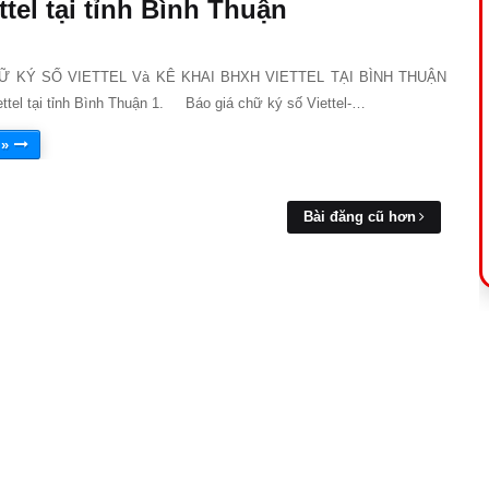
ttel tại tỉnh Bình Thuận
Ữ KÝ SỐ VIETTEL Và KÊ KHAI BHXH VIETTEL TẠI BÌNH THUẬN
ttel tại tỉnh Bình Thuận 1. Báo giá chữ ký số Viettel-…
 »
Bài đăng cũ hơn