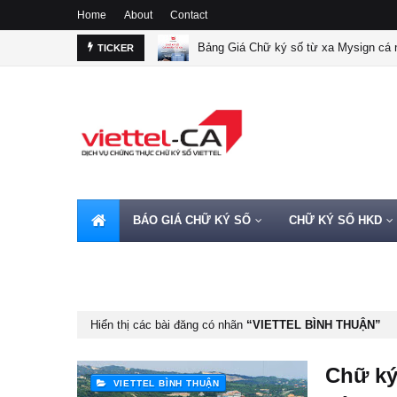
Home
About
Contact
Bảng Giá Chữ ký số từ xa Mysign cá n
TICKER
BÁO GIÁ CHỮ KÝ SỐ
CHỮ KÝ SỐ HKD
HOTLINE 0962720000
Hiển thị các bài đăng có nhãn
VIETTEL BÌNH THUẬN
Chữ ký
VIETTEL BÌNH THUẬN