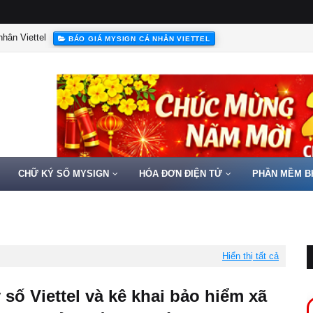
hân Viettel
BÁO GIÁ MYSIGN CÁ NHÂN VIETTEL
CHỮ KÝ SỐ MYSIGN
HÓA ĐƠN ĐIỆN TỬ
PHẦN MỀM B
Hiển thị tất cả
 số Viettel và kê khai bảo hiểm xã