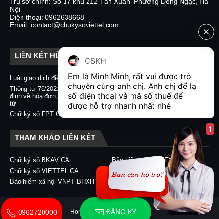
Trụ sở chính: Số 17 khu 212 Tân Xuân, Phường Đông Ngạc, Hà
Nội
Điện thoại: 0962638668
Email: contact@chukysoviettel.com
LIÊN KẾT HỮU ÍCH
CSKH
Em là Minh Minh, rất vui được trò 
Luật giao dịch điện tử
Nghị định 130/2018/NĐ-CP
chuyện cùng anh chị. Anh chị để lại 
Thông tư 78/2021/TT-BTC quy
Chữ ký số CA2 - Nacencomm
số điện thoại và mã số thuế để 
định về hóa đơn, chứng từ điện
Chữ ký số VNPT CA
tử
được hỗ trợ nhanh nhất nhé  
Chữ ký số BKAV CA
Chữ ký số FPT CA
1
THAM KHẢO LIÊN KẾT
Chữ ký số BKAV CA
Bảo hiểm xã hội EFY-eBHXH
Chữ ký số VIETTEL CA
Chữ ký số CA2 - Nacencomm
Bảo hiểm xã hội VNPT BHXH
Chữ ký số VNPT CA
ĐĂNG KÝ
Home
About
Contact Us
0962720000