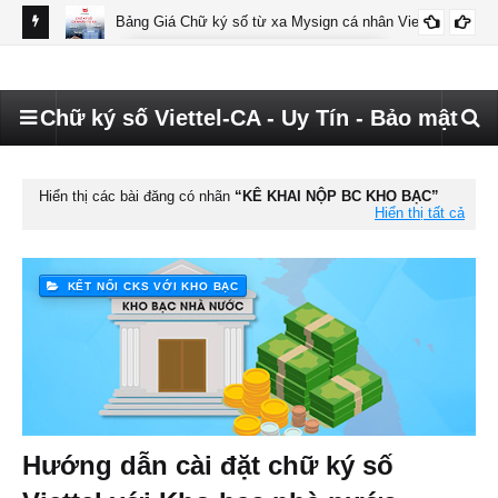
Bảng Giá Chữ ký số từ xa Mysign cá nhân Viettel
BÁO GIÁ MYSIGN CÁ NHÂN VIETTEL
Chữ ký số Viettel-CA - Uy Tín - Bảo mật
Hiển thị các bài đăng có nhãn
KÊ KHAI NỘP BC KHO BẠC
Hiển thị tất cả
KẾT NỐI CKS VỚI KHO BẠC
Hướng dẫn cài đặt chữ ký số