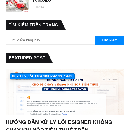
15/06/2022
02:14
TÌM KIẾM TRÊN TRANG
FEATURED POST
XỬ LÝ LỖI ESIGNER KHÔNG CHẠY
HƯỚNG DẪN XỬ LÝ LỖI ESIGNER KHÔNG