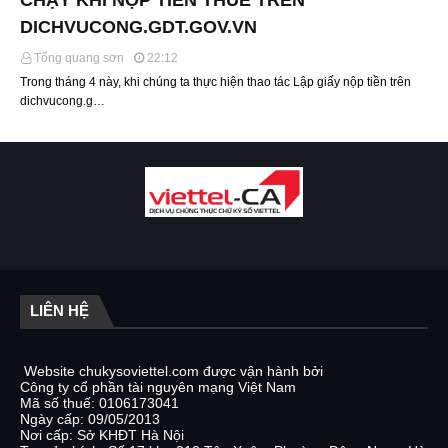
CHẠY KHI NỘP TIỀN THUẾ TRÊN
DICHVUCONG.GDT.GOV.VN
Tống quang sơn
22:12
Trong tháng 4 này, khi chúng ta thực hiện thao tác Lập giấy nộp tiền trên
dichvucong.g…
LIÊN HỆ
Website chukysoviettel.com được vận hành bởi
Công ty cổ phần tài nguyên mạng Việt Nam
Mã số thuế: 0106173041
Ngày cấp: 09/05/2013
Nơi cấp: Sở KHĐT Hà Nội