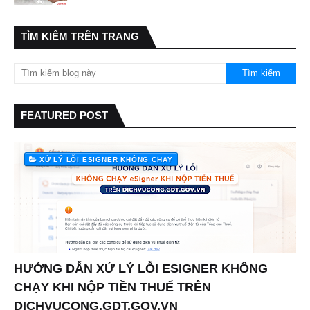
TÌM KIẾM TRÊN TRANG
FEATURED POST
XỬ LÝ LỖI ESIGNER KHÔNG CHẠY
HƯỚNG DẪN XỬ LÝ LỖI ESIGNER KHÔNG
CHẠY KHI NỘP TIỀN THUẾ TRÊN
DICHVUCONG.GDT.GOV.VN