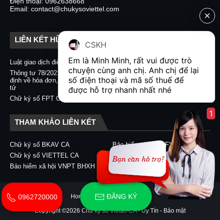
Điện thoại: 0962638668
Email: contact@chukysoviettel.com
LIÊN KẾT HỮU ÍCH
CSKH
Em là Minh Minh, rất vui được trò 
Luật giao dịch điện tử
Nghị định 130/2018/NĐ-CP
chuyện cùng anh chị. Anh chị để lại 
Thông tư 78/2021/TT-BTC quy
Chữ ký số CA2 - Nacencomm
số điện thoại và mã số thuế để 
định về hóa đơn, chứng từ điện
Chữ ký số VNPT CA
tử
được hỗ trợ nhanh nhất nhé  
Chữ ký số BKAV CA
Chữ ký số FPT CA
1
THAM KHẢO LIÊN KẾT
Chữ ký số BKAV CA
Bảo hiểm xã hội EFY-eBHXH
Chữ ký số VIETTEL CA
Chữ ký số CA2 - Nacencomm
Bảo hiểm xã hội VNPT BHXH
Chữ ký số VNPT CA
ĐĂNG KÝ
Home
About
Contact Us
0962720000
Copyright ©
2026
Chữ ký số Viettel-CA - Uy Tín - Bảo mật