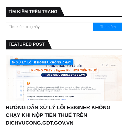
TÌM KIẾM TRÊN TRANG
FEATURED POST
XỬ LÝ LỖI ESIGNER KHÔNG CHẠY
HƯỚNG DẪN XỬ LÝ LỖI ESIGNER KHÔNG
CHẠY KHI NỘP TIỀN THUẾ TRÊN
DICHVUCONG.GDT.GOV.VN