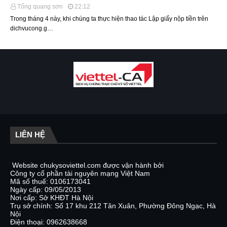
Tống quang sơn
22:12
Trong tháng 4 này, khi chúng ta thực hiện thao tác Lập giấy nộp tiền trên
dichvucong.g…
LIÊN HỆ
Website chukysoviettel.com được vận hành bởi
Công ty cổ phần tài nguyên mạng Việt Nam
Mã số thuế: 0106173041
Ngày cấp: 09/05/2013
Nơi cấp: Sở KHĐT Hà Nội
Trụ sở chính: Số 17 khu 212 Tân Xuân, Phường Đông Ngạc, Hà
Nội
Điện thoại: 0962638668