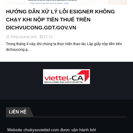
HƯỚNG DẪN XỬ LÝ LỖI ESIGNER KHÔNG
CHẠY KHI NỘP TIỀN THUẾ TRÊN
DICHVUCONG.GDT.GOV.VN
Tống quang sơn
22:12
Trong tháng 4 này, khi chúng ta thực hiện thao tác Lập giấy nộp tiền trên
dichvucong.g…
LIÊN HỆ
Website chukysoviettel.com được vận hành bởi