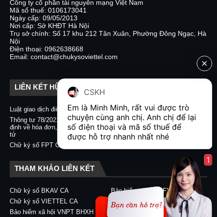
Công ty cổ phần tài nguyên mạng Việt Nam
Mã số thuế: 0106173041
Ngày cấp: 09/05/2013
Nơi cấp: Sở KHĐT Hà Nội
Trụ sở chính: Số 17 khu 212 Tân Xuân, Phường Đông Ngạc, Hà
Nội
Điện thoại: 0962638668
Email: contact@chukysoviettel.com
LIÊN KẾT HỮU ÍCH
CSKH
Em là Minh Minh, rất vui được trò 
Luật giao dịch điện tử
Nghị định 130/2018/NĐ-CP
chuyện cùng anh chị. Anh chị để lại 
Thông tư 78/2021/TT-BTC quy
Chữ ký số CA2 - Nacencomm
số điện thoại và mã số thuế để 
định về hóa đơn, chứng từ điện
Chữ ký số VNPT CA
tử
được hỗ trợ nhanh nhất nhé  
Chữ ký số BKAV CA
Chữ ký số FPT CA
1
THAM KHẢO LIÊN KẾT
Chữ ký số BKAV CA
Bảo hiểm xã hội EFY-eBHXH
Chữ ký số VIETTEL CA
Chữ ký số CA2 - Nacencomm
Bảo hiểm xã hội VNPT BHXH
Chữ ký số VNPT CA