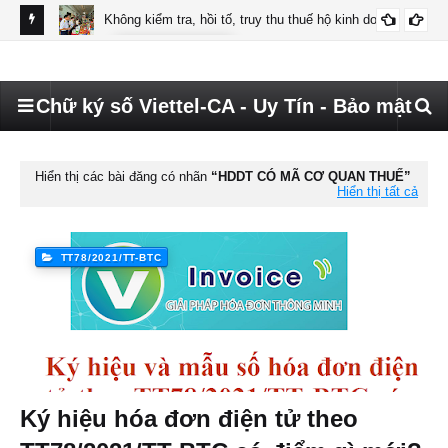
ettel
Không kiểm tra, hồi tố, truy thu thuế hộ kinh doanh
CHỮ KÝ SỐ HKD
Hướ
đã 
Chữ ký số Viettel-CA - Uy Tín - Bảo mật
Hiển thị các bài đăng có nhãn
HDDT CÓ MÃ CƠ QUAN THUẾ
Hiển thị tất cả
TT78/2021/TT-BTC
Ký hiệu hóa đơn điện tử theo