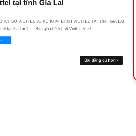
ttel tại tỉnh Gia Lai
Ữ KÝ SỐ VIETTEL Và KÊ KHAI BHXH VIETTEL TẠI TỈNH GIA LAI
ttel tại Gia Lai 1. Báo giá chữ ký số Viettel- Viett…
 »
Bài đăng cũ hơn