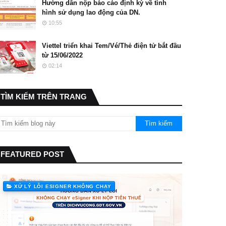
Hướng dẫn nộp báo cáo định kỳ về tình
hình sử dụng lao động của DN.
10:55
Viettel triển khai Tem/Vé/Thẻ điện tử bắt đầu
từ 15/06/2022
02:14
TÌM KIẾM TRÊN TRANG
FEATURED POST
XỬ LÝ LỖI ESIGNER KHÔNG CHẠY