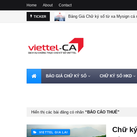
Home
About
Contact
Bảng Giá Chữ ký số từ xa Mysign cá n
TICKER
BÁO GIÁ CHỮ KÝ SỐ
CHỮ KÝ SỐ HKD
HOTLINE 0962720000
Hiển thị các bài đăng có nhãn
BÁO CÁO THUẾ
Chữ ký
VIETTEL GIA LAI