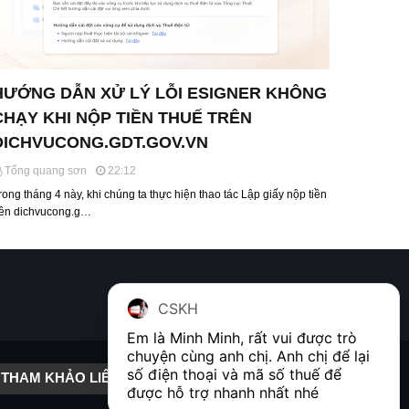
HƯỚNG DẪN XỬ LÝ LỖI ESIGNER KHÔNG
CHẠY KHI NỘP TIỀN THUẾ TRÊN
DICHVUCONG.GDT.GOV.VN
Tống quang sơn
22:12
rong tháng 4 này, khi chúng ta thực hiện thao tác Lập giấy nộp tiền
rên dichvucong.g…
CSKH
Em là Minh Minh, rất vui được trò 
chuyện cùng anh chị. Anh chị để lại 
số điện thoại và mã số thuế để 
THAM KHẢO LIÊN KẾT
được hỗ trợ nhanh nhất nhé  