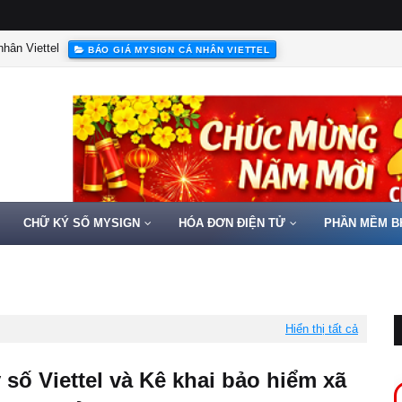
hân Viettel
BÁO GIÁ MYSIGN CÁ NHÂN VIETTEL
CHỮ KÝ SỐ MYSIGN
HÓA ĐƠN ĐIỆN TỬ
PHẦN MỀM B
Hiển thị tất cả
 số Viettel và Kê khai bảo hiểm xã