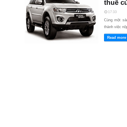
thuế c
17:33
Cùng một sản
thành việc nộ
Read more