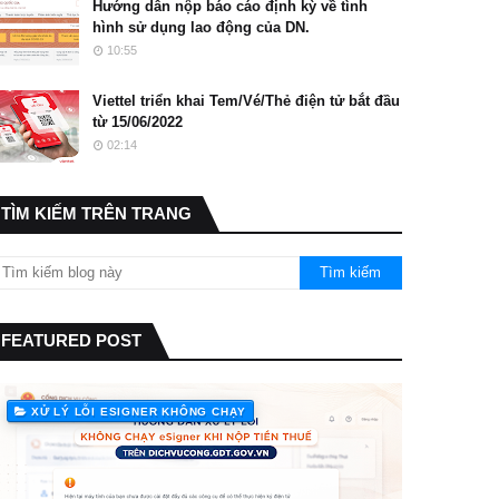
Hướng dẫn nộp báo cáo định kỳ về tình
hình sử dụng lao động của DN.
10:55
Viettel triển khai Tem/Vé/Thẻ điện tử bắt đầu
từ 15/06/2022
02:14
TÌM KIẾM TRÊN TRANG
FEATURED POST
XỬ LÝ LỖI ESIGNER KHÔNG CHẠY