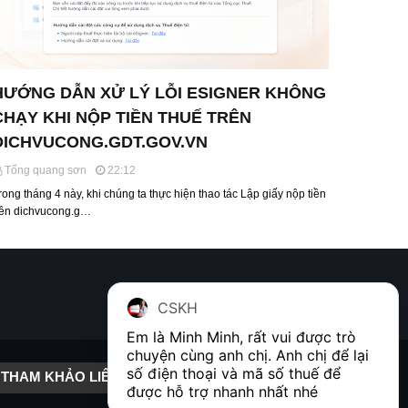
HƯỚNG DẪN XỬ LÝ LỖI ESIGNER KHÔNG
CHẠY KHI NỘP TIỀN THUẾ TRÊN
DICHVUCONG.GDT.GOV.VN
Tống quang sơn
22:12
rong tháng 4 này, khi chúng ta thực hiện thao tác Lập giấy nộp tiền
rên dichvucong.g…
CSKH
Em là Minh Minh, rất vui được trò 
chuyện cùng anh chị. Anh chị để lại 
số điện thoại và mã số thuế để 
THAM KHẢO LIÊN KẾT
được hỗ trợ nhanh nhất nhé  