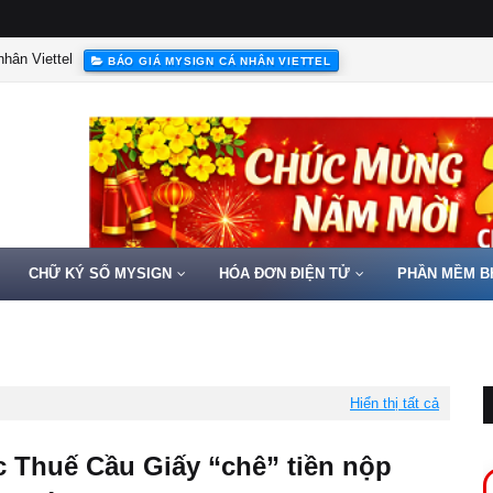
hân Viettel
BÁO GIÁ MYSIGN CÁ NHÂN VIETTEL
CHỮ KÝ SỐ MYSIGN
HÓA ĐƠN ĐIỆN TỬ
PHẦN MỀM B
Hiển thị tất cả
c Thuế Cầu Giấy “chê” tiền nộp