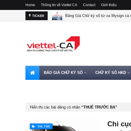
Home
Thông tin về Viettel CA
Contact
Giới thiệu
Bảng Giá Chữ ký số từ xa Mysign cá n
TICKER
BÁO GIÁ CHỮ KÝ SỐ
CHỮ KÝ SỐ HKD
HOTLINE 0962720000
Hiển thị các bài đăng có nhãn
THUẾ TRƯỚC BẠ
Chi cụ
TIN TỨC