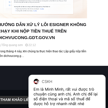
HƯỚNG DẪN XỬ LÝ LỖI ESIGNER KHÔNG
CHẠY KHI NỘP TIỀN THUẾ TRÊN
DICHVUCONG.GDT.GOV.VN
Tống quang sơn
22:12
rong tháng 4 này, khi chúng ta thực hiện thao tác Lập giấy nộp tiền
rên dichvucong.g…
CSKH
Em là Minh Minh, rất vui được trò 
chuyện cùng anh chị. Anh chị để lại 
số điện thoại và mã số thuế để 
THAM KHẢO LIÊN KẾT
được hỗ trợ nhanh nhất nhé  