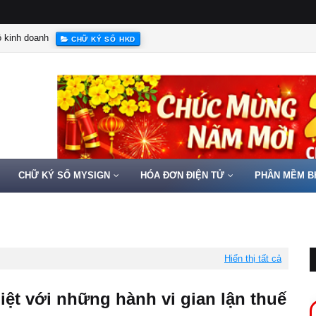
hộ kinh doanh
CHỮ KÝ SỐ HKD
CHỮ KÝ SỐ MYSIGN
HÓA ĐƠN ĐIỆN TỬ
PHẦN MỀM B
Hiển thị tất cả
liệt với những hành vi gian lận thuế