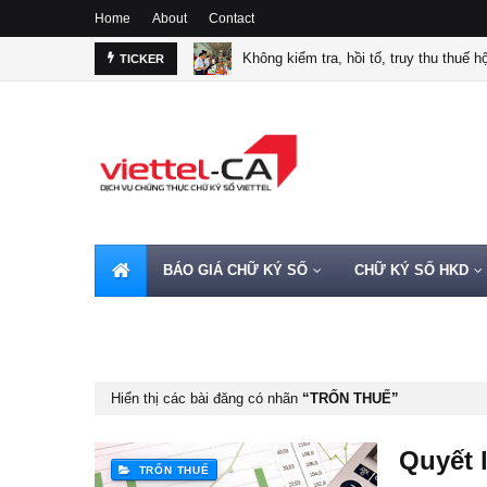
Home
About
Contact
Không kiểm tra, hồi tố, truy thu thuế 
TICKER
BÁO GIÁ CHỮ KÝ SỐ
CHỮ KÝ SỐ HKD
HOTLINE 0962720000
Hiển thị các bài đăng có nhãn
TRỐN THUẾ
Quyết 
TRỐN THUẾ