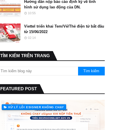
Hướng dẫn nộp báo cáo định kỳ về tình
hình sử dụng lao động của DN.
10:55
Viettel triển khai Tem/Vé/Thẻ điện tử bắt đầu
từ 15/06/2022
02:14
TÌM KIẾM TRÊN TRANG
FEATURED POST
XỬ LÝ LỖI ESIGNER KHÔNG CHẠY