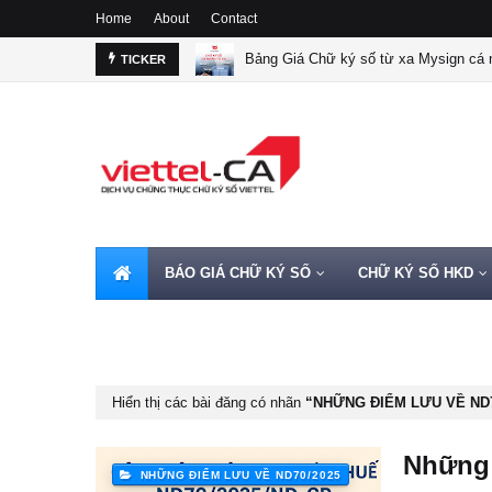
Home
About
Contact
Bảng Giá Chữ ký số từ xa Mysign cá n
TICKER
BÁO GIÁ CHỮ KÝ SỐ
CHỮ KÝ SỐ HKD
HOTLINE 0962720000
Hiển thị các bài đăng có nhãn
NHỮNG ĐIỂM LƯU VỀ ND
Những 
NHỮNG ĐIỂM LƯU VỀ ND70/2025