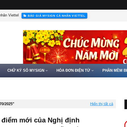
hân Viettel
BÁO GIÁ MYSIGN CÁ NHÂN VIETTEL
CHỮ KÝ SỐ MYSIGN
HÓA ĐƠN ĐIỆN TỬ
PHẦN MỀM B
70/2025
Hiển thị tất cả
điểm mới của Nghị định