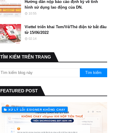
Hướng dẫn nộp báo cáo định kỳ về tình
hình sử dụng lao động của DN.
10:55
Viettel triển khai Tem/Vé/Thẻ điện tử bắt đầu
từ 15/06/2022
02:14
TÌM KIẾM TRÊN TRANG
FEATURED POST
XỬ LÝ LỖI ESIGNER KHÔNG CHẠY