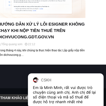
HƯỚNG DẪN XỬ LÝ LỖI ESIGNER KHÔNG
CHẠY KHI NỘP TIỀN THUẾ TRÊN
DICHVUCONG.GDT.GOV.VN
Tống quang sơn
22:12
rong tháng 4 này, khi chúng ta thực hiện thao tác Lập giấy nộp tiền
rên dichvucong.g…
CSKH
Em là Minh Minh, rất vui được trò 
chuyện cùng anh chị. Anh chị để lại 
số điện thoại và mã số thuế để 
THAM KHẢO LIÊN KẾT
được hỗ trợ nhanh nhất nhé  