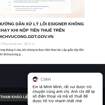
HƯỚNG DẪN XỬ LÝ LỖI ESIGNER KHÔNG
CHẠY KHI NỘP TIỀN THUẾ TRÊN
DICHVUCONG.GDT.GOV.VN
Tống quang sơn
22:12
rong tháng 4 này, khi chúng ta thực hiện thao tác Lập giấy nộp tiền
rên dichvucong.g…
CSKH
Em là Minh Minh, rất vui được trò 
chuyện cùng anh chị. Anh chị để lại 
số điện thoại và mã số thuế để 
THAM KHẢO LIÊN KẾT
được hỗ trợ nhanh nhất nhé  