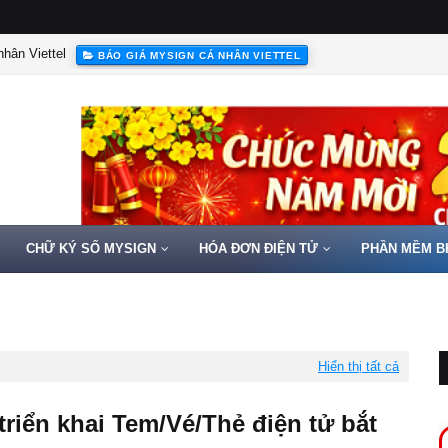
hân Viettel
BÁO GIÁ MYSIGN CÁ NHÂN VIETTEL
CHỮ KÝ SỐ MYSIGN
HÓA ĐƠN ĐIỆN TỬ
PHẦN MỀM B
Hiển thị tất cả
 triển khai Tem/Vé/Thẻ điện tử bắt