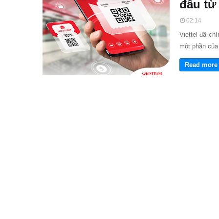
đầu từ
02:14
Viettel đã ch
một phần của
Read more