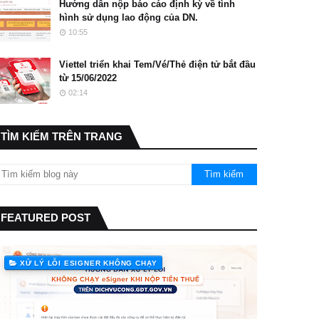
Hướng dẫn nộp báo cáo định kỳ về tình
hình sử dụng lao động của DN.
10:55
Viettel triển khai Tem/Vé/Thẻ điện tử bắt đầu
từ 15/06/2022
02:14
TÌM KIẾM TRÊN TRANG
FEATURED POST
XỬ LÝ LỖI ESIGNER KHÔNG CHẠY