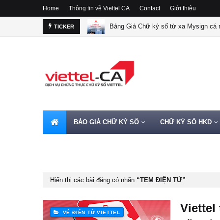
Home
Thông tin về Viettel CA
Contact
Giới thiệu
Bảng Giá Chữ ký số từ xa Mysign cá n
TICKER
BÁO GIÁ CHỮ KÝ SỐ
CHỮ KÝ SỐ HKD
HOTLINE 0962720000
Hiển thị các bài đăng có nhãn
TEM ĐIỆN TỬ
Viettel
VÉ ĐIỆN TỬ VIETTEL