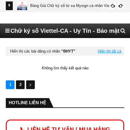
Bảng Giá Chữ ký số từ xa Mysign cá nhân Viettel
BÁO GIÁ MYSIGN CÁ NHÂN VIETTEL
Chữ ký số Viettel-CA - Uy Tín - Bảo mật
Hiển thị các bài đăng có nhãn
BHYT
Hiển thị tất cả
Không tìm thấy kết quả nào
1
2
HOTLINE LIÊN HỆ
📞 LIÊN HỆ TƯ VẤN / MUA HÀNG