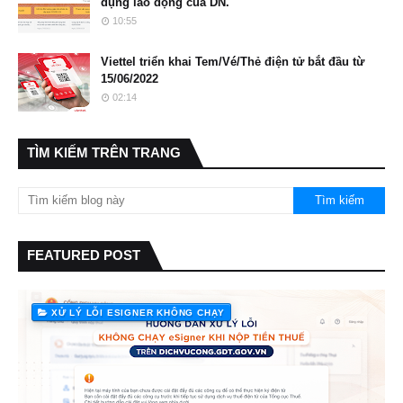
dụng lao động của DN.
10:55
Viettel triển khai Tem/Vé/Thẻ điện tử bắt đầu từ
15/06/2022
02:14
TÌM KIẾM TRÊN TRANG
FEATURED POST
XỬ LÝ LỖI ESIGNER KHÔNG CHẠY