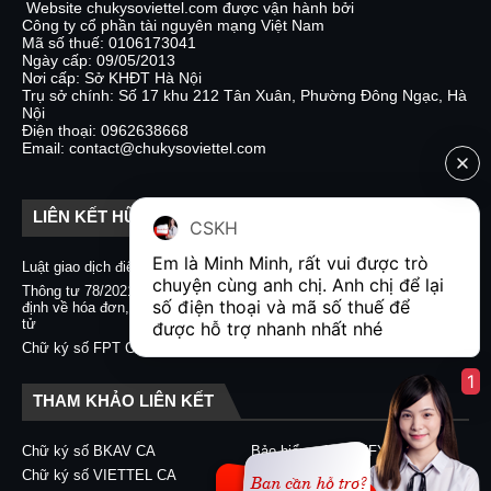
Website chukysoviettel.com được vận hành bởi
Công ty cổ phần tài nguyên mạng Việt Nam
Mã số thuế: 0106173041
Ngày cấp: 09/05/2013
Nơi cấp: Sở KHĐT Hà Nội
Trụ sở chính: Số 17 khu 212 Tân Xuân, Phường Đông Ngạc, Hà
Nội
Điện thoại: 0962638668
Email: contact@chukysoviettel.com
LIÊN KẾT HỮU ÍCH
CSKH
Em là Minh Minh, rất vui được trò 
Luật giao dịch điện tử
Nghị định 130/2018/NĐ-CP
chuyện cùng anh chị. Anh chị để lại 
Thông tư 78/2021/TT-BTC quy
Chữ ký số CA2 - Nacencomm
số điện thoại và mã số thuế để 
định về hóa đơn, chứng từ điện
Chữ ký số VNPT CA
tử
được hỗ trợ nhanh nhất nhé  
Chữ ký số BKAV CA
Chữ ký số FPT CA
1
THAM KHẢO LIÊN KẾT
Chữ ký số BKAV CA
Bảo hiểm xã hội EFY-eBHXH
Chữ ký số VIETTEL CA
Chữ ký số CA2 - Nacencomm