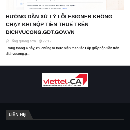
HƯỚNG DẪN XỬ LÝ LỖI ESIGNER KHÔNG
CHẠY KHI NỘP TIỀN THUẾ TRÊN
DICHVUCONG.GDT.GOV.VN
Tống quang sơn
22:12
Trong tháng 4 này, khi chúng ta thực hiện thao tác Lập giấy nộp tiền trên
dichvucong.g…
LIÊN HỆ