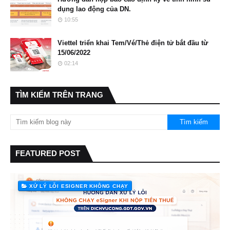
dụng lao động của DN.
10:55
Viettel triển khai Tem/Vé/Thẻ điện tử bắt đầu từ
15/06/2022
02:14
TÌM KIẾM TRÊN TRANG
FEATURED POST
XỬ LÝ LỖI ESIGNER KHÔNG CHẠY