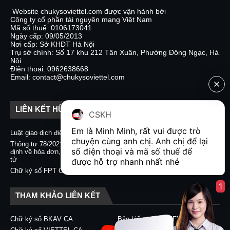
Website chukysoviettel.com được vận hành bởi
Công ty cổ phần tài nguyên mạng Việt Nam
Mã số thuế: 0106173041
Ngày cấp: 09/05/2013
Nơi cấp: Sở KHĐT Hà Nội
Trụ sở chính: Số 17 khu 212 Tân Xuân, Phường Đông Ngạc, Hà
Nội
Điện thoại: 0962638668
Email: contact@chukysoviettel.com
LIÊN KẾT HỮU ÍCH
CSKH
Em là Minh Minh, rất vui được trò 
Luật giao dịch điện tử
Nghị định 130/2018/NĐ-CP
chuyện cùng anh chị. Anh chị để lại 
Thông tư 78/2021/TT-BTC quy
Chữ ký số CA2 - Nacencomm
số điện thoại và mã số thuế để 
định về hóa đơn, chứng từ điện
Chữ ký số VNPT CA
tử
được hỗ trợ nhanh nhất nhé  
Chữ ký số BKAV CA
Chữ ký số FPT CA
1
THAM KHẢO LIÊN KẾT
Chữ ký số BKAV CA
Bảo hiểm xã hội EFY-eBHXH