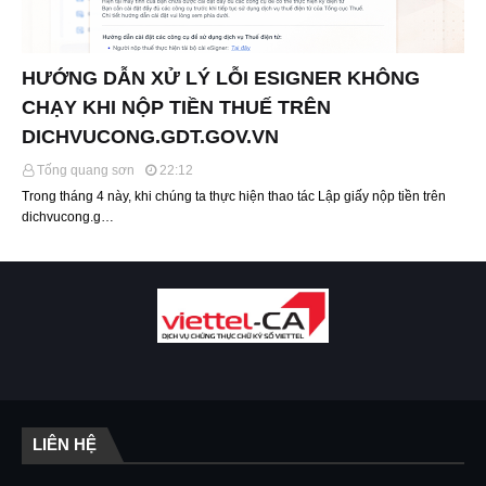
HƯỚNG DẪN XỬ LÝ LỖI ESIGNER KHÔNG
CHẠY KHI NỘP TIỀN THUẾ TRÊN
DICHVUCONG.GDT.GOV.VN
Tống quang sơn
22:12
Trong tháng 4 này, khi chúng ta thực hiện thao tác Lập giấy nộp tiền trên
dichvucong.g…
LIÊN HỆ