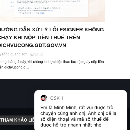
HƯỚNG DẪN XỬ LÝ LỖI ESIGNER KHÔNG
CHẠY KHI NỘP TIỀN THUẾ TRÊN
DICHVUCONG.GDT.GOV.VN
Tống quang sơn
22:12
rong tháng 4 này, khi chúng ta thực hiện thao tác Lập giấy nộp tiền
rên dichvucong.g…
CSKH
Em là Minh Minh, rất vui được trò 
chuyện cùng anh chị. Anh chị để lại 
số điện thoại và mã số thuế để 
THAM KHẢO LIÊN KẾT
được hỗ trợ nhanh nhất nhé  