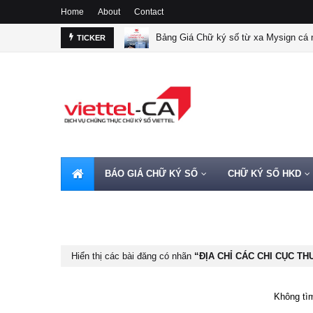
Home
About
Contact
Bảng Giá Chữ ký số từ xa Mysign cá n
TICKER
BÁO GIÁ CHỮ KÝ SỐ
CHỮ KÝ SỐ HKD
HOTLINE 0962720000
Hiển thị các bài đăng có nhãn
ĐỊA CHỈ CÁC CHI CỤC TH
Không tìm