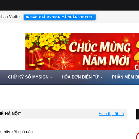
hân Viettel
BÁO GIÁ MYSIGN CÁ NHÂN VIETTEL
CHỮ KÝ SỐ MYSIGN
HÓA ĐƠN ĐIỆN TỬ
PHẦN MỀM B
UẾ HÀ NỘI
Hiển thị tất cả
 thấy kết quả nào