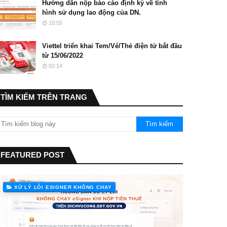
Hướng dẫn nộp báo cáo định kỳ về tình
hình sử dụng lao động của DN.
10:55
Viettel triển khai Tem/Vé/Thẻ điện tử bắt đầu
từ 15/06/2022
02:14
TÌM KIẾM TRÊN TRANG
FEATURED POST
XỬ LÝ LỖI ESIGNER KHÔNG CHẠY