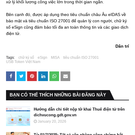
xử lý khối lượng công việc lớn trong thời gian ngắn.
Bên cạnh đó, được áp dụng theo tiêu chuẩn châu Âu eIDAS về
bảo mật và tiêu chuẩn ISO 27001 để quản lý con người, chữ ký
số eSign cũng đảm bảo tối đa an toàn thông tin và các giao dịch
điện tử.
Dân trí
Tags:
chữ ký số
eSign
MISA
tiêu chuẩn ISO 27001
USB Token Việt Nam
BẠN CÓ THỂ THÍCH NHỮNG BÀI ĐĂNG NÀY
Hướng dẫn chi tiết nộp tờ khai Thuế điện tử trên
dichvucong.gdt.gov.vn
January 20, 2026
Từ 01/7/2025: Tất cả văn phòng công chứng bắt