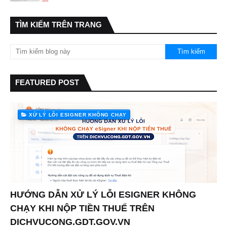
TÌM KIẾM TRÊN TRANG
FEATURED POST
XỬ LÝ LỖI ESIGNER KHÔNG CHẠY
HƯỚNG DẪN XỬ LÝ LỖI ESIGNER KHÔNG
CHẠY KHI NỘP TIỀN THUẾ TRÊN
DICHVUCONG.GDT.GOV.VN