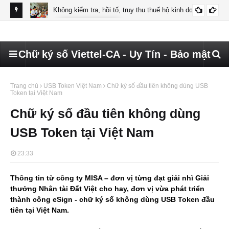
ettel
Không kiểm tra, hồi tố, truy thu thuế hộ kinh doanh
CHỮ KÝ SỐ HKD
Hướ
đã 
Chữ ký số Viettel-CA - Uy Tín - Bảo mật
Trang chủ
USB Token Việt Nam
Chữ ký số đầu tiên không dùng USB
Token tại Việt Nam
Chữ ký số đầu tiên không dùng
USB Token tại Việt Nam
23:33
Thông tin từ công ty MISA – đơn vị từng đạt giải nhì Giải
thưởng Nhân tài Đất Việt cho hay, đơn vị vừa phát triển
thành công eSign - chữ ký số không dùng USB Token đầu
tiên tại Việt Nam.