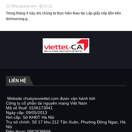
Tống quang sơn
22:12
Trong tháng 4 này, khi chúng ta thực hiện thao tác Lập giấy nộp tiền trên
dichvucong.g…
LIÊN HỆ
Website chukysoviettel.com được vận hành bởi
Công ty cổ phần tài nguyên mạng Việt Nam
Mã số thuế: 0106173041
Ngày cấp: 09/05/2013
Nơi cấp: Sở KHĐT Hà Nội
Trụ sở chính: Số 17 khu 212 Tân Xuân, Phường Đông Ngạc, Hà
Nội
Điện thoại: 0962638668