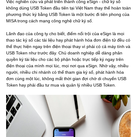
Việc nghiên cứu và phát triển thành công eSign - chữ ký số
không dùng USB Token đầu tiên tại Việt Nam thay thế hoàn toàn
phương thức ký bằng USB Token là một bước đi tiên phong của
MISA trong cách mạng công nghệ chữ ký số.
Lãnh đạo của công ty cho biết, điểm nổi trội của eSign là mọi
thao tác ký số các tài liệu hay phát hành hóa đơn điện tử đều có
thể thực hiện ngay trên điện thoại thay vì phải có cả máy tính và
USB Token như trước đây. Chủ doanh nghiệp dễ dàng phân
quyền ký tài liệu cho các bộ phận hoặc trực tiếp ký ngay trên
điện thoại của mình mọi lúc, mọi nơi qua eSign. Nhờ vậy, nhiều
người, nhiều chi nhánh có thể tham gia ký số, phát hành hóa
đơn cùng một lúc, không mất thời gian đợi chờ di chuyển USB
Token hay phải đầu tư mua và quản lý nhiều USB Token.