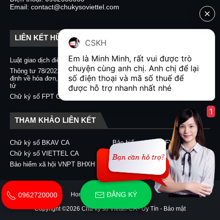
Email: contact@chukysoviettel.com
LIÊN KẾT HỮU ÍCH
CSKH
Em là Minh Minh, rất vui được trò 
Luật giao dịch điện tử
Nghị định 130/2018/NĐ-CP
chuyện cùng anh chị. Anh chị để lại 
Thông tư 78/2021/TT-BTC quy
Chữ ký số CA2 - Nacencomm
số điện thoại và mã số thuế để 
định về hóa đơn, chứng từ điện
Chữ ký số VNPT CA
tử
được hỗ trợ nhanh nhất nhé  
Chữ ký số BKAV CA
Chữ ký số FPT CA
1
THAM KHẢO LIÊN KẾT
Chữ ký số BKAV CA
Bảo hiểm xã hội EFY-eBHXH
Chữ ký số VIETTEL CA
Chữ ký số CA2 - Nacencomm
Bảo hiểm xã hội VNPT BHXH
Chữ ký số VNPT CA
ĐĂNG KÝ
Home
About
Contact Us
0962720000
Copyright ©
2026
Chữ ký số Viettel-CA - Uy Tín - Bảo mật