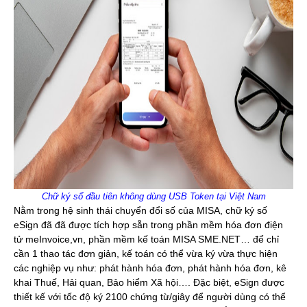
Chữ ký số đầu tiên không dùng USB Token tại Việt Nam
Nằm trong hệ sinh thái chuyển đổi số của MISA, chữ ký số
eSign đã đã được tích hợp sẵn trong phần mềm hóa đơn điện
tử meInvoice,vn, phần mềm kế toán MISA SME.NET… để chỉ
cần 1 thao tác đơn giản, kế toán có thể vừa ký vừa thực hiện
các nghiệp vụ như: phát hành hóa đơn, phát hành hóa đơn, kê
khai Thuế, Hải quan, Bảo hiểm Xã hội…. Đặc biệt, eSign được
thiết kế với tốc độ ký 2100 chứng từ/giây để người dùng có thể