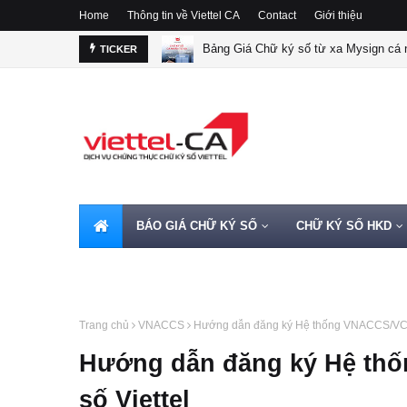
Home
Thông tin về Viettel CA
Contact
Giới thiệu
Bảng Giá Chữ ký số từ xa Mysign cá n
TICKER
BÁO GIÁ CHỮ KÝ SỐ
CHỮ KÝ SỐ HKD
HOTLINE 0962720000
Trang chủ
VNACCS
Hướng dẫn đăng ký Hệ thống VNACCS/VCIS
Hướng dẫn đăng ký Hệ th
số Viettel