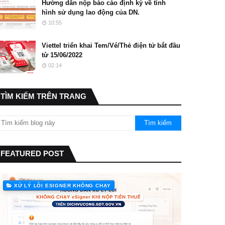
Hướng dẫn nộp báo cáo định kỳ về tình
hình sử dụng lao động của DN.
10:55
Viettel triển khai Tem/Vé/Thẻ điện tử bắt đầu
từ 15/06/2022
02:14
TÌM KIẾM TRÊN TRANG
FEATURED POST
XỬ LÝ LỖI ESIGNER KHÔNG CHẠY