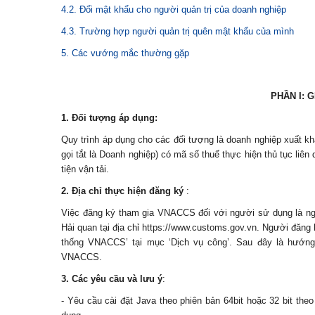
4.2. Đổi mật khẩu cho người quản trị của doanh nghiệp
4.3. Trường hợp người quản trị quên mật khẩu của mình
5. Các vướng mắc thường gặp
PHẦN I: 
1. Đối tượng áp dụng:
Quy trình áp dụng cho các đối tượng là doanh nghiệp xuất khẩ
gọi tắt là Doanh nghiệp) có mã số thuế thực hiện thủ tục li
tiện vận tải.
2. Địa chỉ thực hiện đăng ký
:
Việc đăng ký tham gia VNACCS đối với người sử dụng là ng
Hải quan tại địa chỉ https://www.customs.gov.vn. Người đăng 
thống VNACCS’ tại mục ‘Dịch vụ công’. Sau đây là hướng
VNACCS.
3. Các yêu cầu và lưu ý
:
- Yêu cầu cài đặt Java theo phiên bản 64bit hoặc 32 bit th