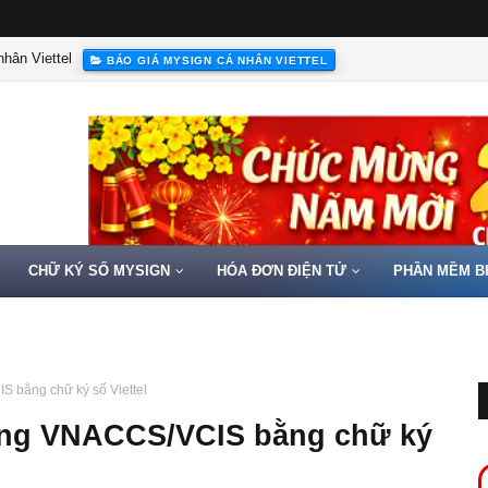
hân Viettel
BÁO GIÁ MYSIGN CÁ NHÂN VIETTEL
CHỮ KÝ SỐ MYSIGN
HÓA ĐƠN ĐIỆN TỬ
PHẦN MỀM B
 bằng chữ ký số Viettel
ống VNACCS/VCIS bằng chữ ký