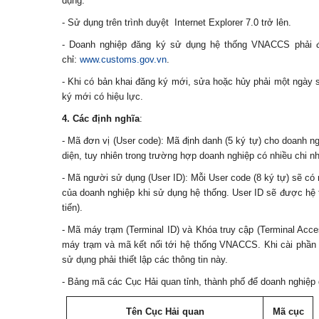
dụng.
- Sử dụng trên trình duyệt Internet Explorer 7.0 trở lên.
- Doanh nghiệp đăng ký sử dụng hệ thống VNACCS phải đăn
chỉ:
www.customs.gov.vn
.
- Khi có bản khai đăng ký mới, sửa hoặc hủy phải một ngày s
ký mới có hiệu lực.
4. Các định nghĩa
:
- Mã đơn vị (User code): Mã định danh (5 ký tự) cho doanh n
diện, tuy nhiên trong trường hợp doanh nghiệp có nhiều chi 
- Mã người sử dụng (User ID): Mỗi User code (8 ký tự) sẽ có 
của doanh nghiệp khi sử dụng hệ thống. User ID sẽ được hệ t
tiến).
- Mã máy trạm (Terminal ID) và Khóa truy cập (Terminal Acce
máy trạm và mã kết nối tới hệ thống VNACCS. Khi cài phầ
sử dụng phải thiết lập các thông tin này.
- Bảng mã các Cục Hải quan tỉnh, thành phố để doanh nghiệp g
Tên Cục Hải quan
Mã cục