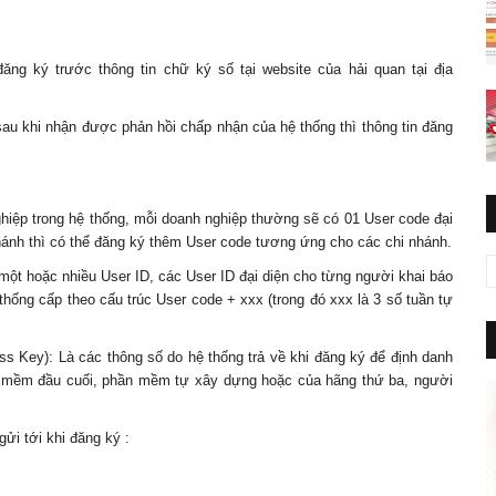
g ký trước thông tin chữ ký số tại website của hải quan tại địa
au khi nhận được phản hồi chấp nhận của hệ thống thì thông tin đăng
ghiệp trong hệ thống, mỗi doanh nghiệp thường sẽ có 01 User code đại
nhánh thì có thể đăng ký thêm User code tương ứng cho các chi nhánh.
một hoặc nhiều User ID, các User ID đại diện cho từng người khai báo
hống cấp theo cấu trúc User code + xxx (trong đó xxx là 3 số tuần tự
ss Key): Là các thông số do hệ thống trả về khi đăng ký để định danh
n mềm đầu cuối, phần mềm tự xây dựng hoặc của hãng thứ ba, người
ửi tới khi đăng ký :