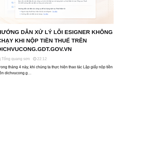
HƯỚNG DẪN XỬ LÝ LỖI ESIGNER KHÔNG
CHẠY KHI NỘP TIỀN THUẾ TRÊN
DICHVUCONG.GDT.GOV.VN
Tống quang sơn
22:12
rong tháng 4 này, khi chúng ta thực hiện thao tác Lập giấy nộp tiền
rên dichvucong.g…