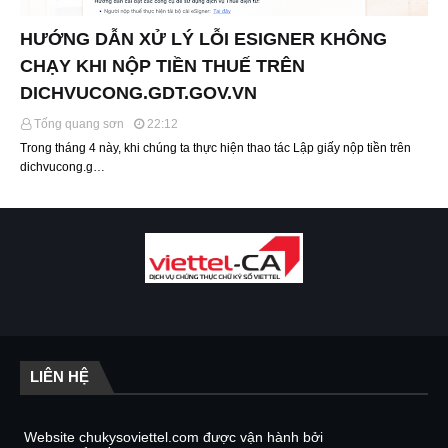
HƯỚNG DẪN XỬ LÝ LỖI ESIGNER KHÔNG
CHẠY KHI NỘP TIỀN THUẾ TRÊN
DICHVUCONG.GDT.GOV.VN
Tống quang sơn
22:12
Trong tháng 4 này, khi chúng ta thực hiện thao tác Lập giấy nộp tiền trên
dichvucong.g…
LIÊN HỆ
Website chukysoviettel.com được vận hành bởi