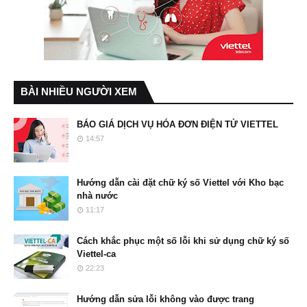
BÀI NHIỀU NGƯỜI XEM
BÁO GIÁ DỊCH VỤ HÓA ĐƠN ĐIỆN TỬ VIETTEL
14:57
Hướng dẫn cài đặt chữ ký số Viettel với Kho bạc
nhà nước
11:17
Cách khắc phục một số lỗi khi sử dụng chữ ký số
Viettel-ca
22:23
Hướng dẫn sửa lỗi không vào được trang