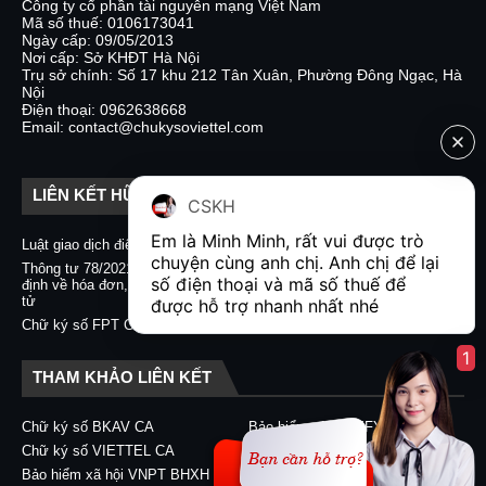
Công ty cổ phần tài nguyên mạng Việt Nam
Mã số thuế: 0106173041
Ngày cấp: 09/05/2013
Nơi cấp: Sở KHĐT Hà Nội
Trụ sở chính: Số 17 khu 212 Tân Xuân, Phường Đông Ngạc, Hà
Nội
Điện thoại: 0962638668
Email: contact@chukysoviettel.com
LIÊN KẾT HỮU ÍCH
CSKH
Em là Minh Minh, rất vui được trò 
Luật giao dịch điện tử
Nghị định 130/2018/NĐ-CP
chuyện cùng anh chị. Anh chị để lại 
Thông tư 78/2021/TT-BTC quy
Chữ ký số CA2 - Nacencomm
số điện thoại và mã số thuế để 
định về hóa đơn, chứng từ điện
Chữ ký số VNPT CA
tử
được hỗ trợ nhanh nhất nhé  
Chữ ký số BKAV CA
Chữ ký số FPT CA
1
THAM KHẢO LIÊN KẾT
Chữ ký số BKAV CA
Bảo hiểm xã hội EFY-eBHXH
Chữ ký số VIETTEL CA
Chữ ký số CA2 - Nacencomm
Bảo hiểm xã hội VNPT BHXH
Chữ ký số VNPT CA