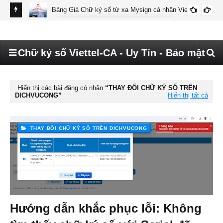
Bảng Giá Chữ ký số từ xa Mysign cá nhân Viettel
BÁO GIÁ MYSIGN CÁ NHÂN VIETTEL
Chữ ký số Viettel-CA - Uy Tín - Bảo mật
Hiển thị các bài đăng có nhãn
THAY ĐỔI CHỮ KÝ SỐ TRÊN
DICHVUCONG
Hiển thị tất cả
THAY ĐỔI CHỮ KÝ SỐ TRÊN DICHVUCONG
Hướng dẫn khắc phục lỗi: Không