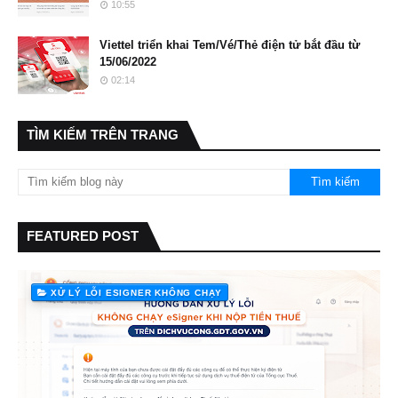
10:55
Viettel triển khai Tem/Vé/Thẻ điện tử bắt đầu từ
15/06/2022
02:14
TÌM KIẾM TRÊN TRANG
FEATURED POST
XỬ LÝ LỖI ESIGNER KHÔNG CHẠY