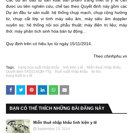
được ưu tiên nghiên cứu, chế tạo theo Quyết định này gồm các
Dự án đầu tư sản xuất: hệ thống chụp mạch; chụp cộng hưởng
từ, chụp cắt lớp vi tính máy siêu âm, máy siêu âm doppler
xuyên sọ; hệ thống nội soi phẫu thuật; máy điện trị liệu; máy
thở; máy phân tích sinh hóa bán tự động...
Quy định trên có hiệu lực từ ngày 15/11/2014.
Theo chinhphu.vn
Tags:
hàng hóa xuất nhập khẩu
linh kiện y tế
Miễn thuế nhập khẩu
Quyết định 54/2014/QĐ-TTg
thuế xuất nhập khẩu
tin tức
trang thiết bị y tế
BẠN CÓ THỂ THÍCH NHỮNG BÀI ĐĂNG NÀY
Miễn thuế nhập khẩu linh kiện y tế
September 23, 2014