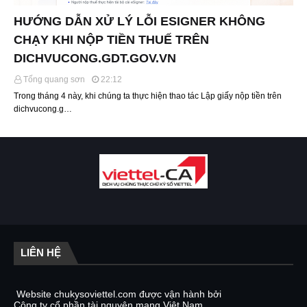
HƯỚNG DẪN XỬ LÝ LỖI ESIGNER KHÔNG
CHẠY KHI NỘP TIỀN THUẾ TRÊN
DICHVUCONG.GDT.GOV.VN
Tống quang sơn
22:12
Trong tháng 4 này, khi chúng ta thực hiện thao tác Lập giấy nộp tiền trên
dichvucong.g…
LIÊN HỆ
Website chukysoviettel.com được vận hành bởi
Công ty cổ phần tài nguyên mạng Việt Nam