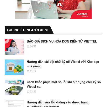
BÀI NHIỀU NGƯỜI XEM
BÁO GIÁ DỊCH VỤ HÓA ĐƠN ĐIỆN TỬ VIETTEL
14:57
Hướng dẫn cài đặt chữ ký số Viettel với Kho bạc
nhà nước
11:17
Cách khắc phục một số lỗi khi sử dụng chữ ký số
Viettel-ca
22:23
Hướng dẫn sửa lỗi không vào được trang
thuedientu.gdt.gov.vn