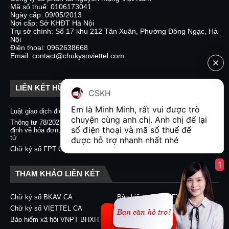
Mã số thuế: 0106173041
Ngày cấp: 09/05/2013
Nơi cấp: Sở KHĐT Hà Nội
Trụ sở chính: Số 17 khu 212 Tân Xuân, Phường Đông Ngạc, Hà
Nội
Điện thoại: 0962638668
Email: contact@chukysoviettel.com
LIÊN KẾT HỮU ÍCH
CSKH
Em là Minh Minh, rất vui được trò 
Luật giao dịch điện tử
Nghị định 130/2018/NĐ-CP
chuyện cùng anh chị. Anh chị để lại 
Thông tư 78/2021/TT-BTC quy
Chữ ký số CA2 - Nacencomm
số điện thoại và mã số thuế để 
định về hóa đơn, chứng từ điện
Chữ ký số VNPT CA
tử
được hỗ trợ nhanh nhất nhé  
Chữ ký số BKAV CA
Chữ ký số FPT CA
1
THAM KHẢO LIÊN KẾT
Chữ ký số BKAV CA
Bảo hiểm xã hội EFY-eBHXH
Chữ ký số VIETTEL CA
Chữ ký số CA2 - Nacencomm
Bảo hiểm xã hội VNPT BHXH
Chữ ký số VNPT CA