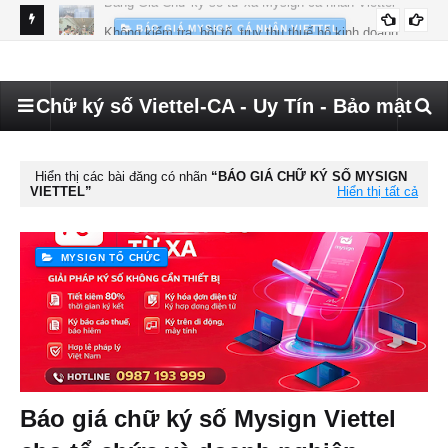
BÁO GIÁ MYSIGN CÁ NHÂN VIETTEL
Không kiểm tra, hồi tố, truy thu thuế hộ kinh doanh
Hướ
CHỮ KÝ SỐ HKD
đã 
Chữ ký số Viettel-CA - Uy Tín - Bảo mật
Hiển thị các bài đăng có nhãn
BÁO GIÁ CHỮ KÝ SỐ MYSIGN
VIETTEL
Hiển thị tất cả
MYSIGN TỔ CHỨC
Báo giá chữ ký số Mysign Viettel