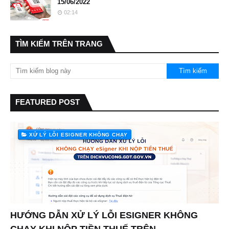
15/06/2022
02:14
TÌM KIẾM TRÊN TRANG
FEATURED POST
XỬ LÝ LỖI ESIGNER KHÔNG CHẠY
HƯỚNG DẪN XỬ LÝ LỖI ESIGNER KHÔNG