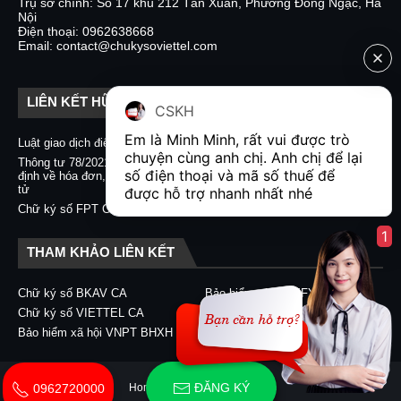
Trụ sở chính: Số 17 khu 212 Tân Xuân, Phường Đông Ngạc, Hà
Nội
Điện thoại: 0962638668
Email: contact@chukysoviettel.com
LIÊN KẾT HỮU ÍCH
CSKH
Em là Minh Minh, rất vui được trò 
Luật giao dịch điện tử
Nghị định 130/2018/NĐ-CP
chuyện cùng anh chị. Anh chị để lại 
Thông tư 78/2021/TT-BTC quy
Chữ ký số CA2 - Nacencomm
số điện thoại và mã số thuế để 
định về hóa đơn, chứng từ điện
Chữ ký số VNPT CA
tử
được hỗ trợ nhanh nhất nhé  
Chữ ký số BKAV CA
Chữ ký số FPT CA
1
THAM KHẢO LIÊN KẾT
Chữ ký số BKAV CA
Bảo hiểm xã hội EFY-eBHXH
Chữ ký số VIETTEL CA
Chữ ký số CA2 - Nacencomm
Bảo hiểm xã hội VNPT BHXH
Chữ ký số VNPT CA
ĐĂNG KÝ
Home
About
Contact Us
0962720000