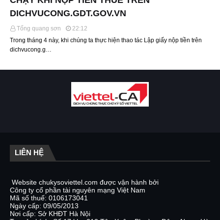
CHẠY KHI NỘP TIỀN THUẾ TRÊN
DICHVUCONG.GDT.GOV.VN
Tống quang sơn
22:12
Trong tháng 4 này, khi chúng ta thực hiện thao tác Lập giấy nộp tiền trên
dichvucong.g…
LIÊN HỆ
Website chukysoviettel.com được vận hành bởi
Công ty cổ phần tài nguyên mạng Việt Nam
Mã số thuế: 0106173041
Ngày cấp: 09/05/2013
Nơi cấp: Sở KHĐT Hà Nội