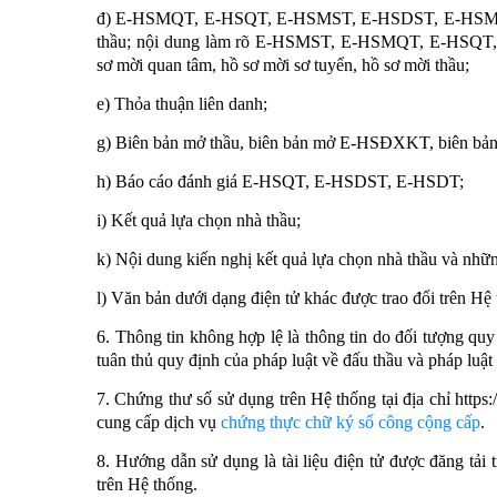
đ) E-HSMQT, E-HSQT, E-HSMST, E-HSDST, E-HSMT, E-
thầu; nội dung làm rõ E-HSMST, E-HSMQT, E-HS
sơ mời quan tâm, hồ sơ mời sơ tuyển, hồ sơ mời thầu;
e) Thỏa thuận liên danh;
g) Biên bản mở thầu, biên bản mở E-HSĐXKT, biên 
h) Báo cáo đánh giá E-HSQT, E-HSDST, E-HSDT;
i) Kết quả lựa chọn nhà thầu;
k) Nội dung kiến nghị kết quả lựa chọn nhà thầu và nhữn
l) Văn bản dưới dạng điện tử khác được trao đổi trên Hệ
6. Thông tin không hợp lệ là thông tin do đối tượng qu
tuân thủ quy định của pháp luật về đấu thầu và pháp luật
7. Chứng thư số sử dụng trên Hệ thống tại địa chỉ http
cung cấp dịch vụ
chứng thực chữ ký số công cộng cấp
.
8. Hướng dẫn sử dụng là tài liệu điện tử được đăng tải
trên Hệ thống.