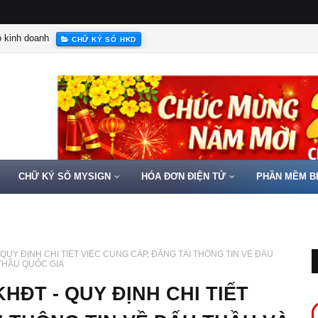
hộ kinh doanh
CHỮ KÝ SỐ HKD
CHỮ KÝ SỐ MYSIGN
HÓA ĐƠN ĐIỆN TỬ
PHẦN MỀM B
 - QUY ĐỊNH CHI TIẾT VIỆC CUNG CẤP, ĐĂNG TẢI THÔNG TIN VỀ ĐẤU
THẦU QUỐC GIA
BKHĐT - QUY ĐỊNH CHI TIẾT