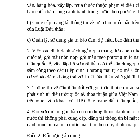
vấn, hàng hóa, xây lắp, mua thuốc thuộc phạm vi điều c
hạn chế, chào hàng cạnh tranh trong nước theo phương thứ
b) Cung cấp, đăng tải thông tin về lựa chọn nhà thầu t
của Luật Đấu thầu;
c) Quản lý, sử dụng giá trị bảo đảm dự thầu, bảo đảm th
2. Việc xác định danh sách ngắn qua mạng, lựa chọn nh
quốc tế, gói thầu hỗn hợp, gói thầu theo phương thức hai 
thầu quốc tế, việc lập hồ sơ mời thầu có thể vận dụng q
sắm công theo các Hiệp định Thương mại tự do mà Cộng
cơ sở bảo đảm không trái với Luật Đấu thầu và Nghị đị
3. Thông tin về đấu thầu đối với gói thầu thuộc dự án 
phát sinh từ điều ước quốc tế, thỏa thuận giữa Việt Nam
trên mục "vốn khác" của Hệ thống mạng đấu thầu quốc g
4. Đối với dự án, gói thầu có nội dung thuộc danh mục b
nước thì không phải cung cấp, đăng tải thông tin bí mật
danh mục bí mật nhà nước tuân thủ theo quy định của phá
Điều 2. Đối tượng áp dụng