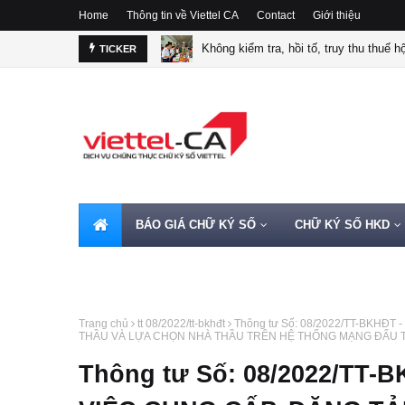
Home
Thông tin về Viettel CA
Contact
Giới thiệu
Không kiểm tra, hồi tố, truy thu thuế 
TICKER
BÁO GIÁ CHỮ KÝ SỐ
CHỮ KÝ SỐ HKD
HOTLINE 0962720000
Trang chủ
tt 08/2022/tt-bkhđt
Thông tư Số: 08/2022/TT-BKHĐT
THẦU VÀ LỰA CHỌN NHÀ THẦU TRÊN HỆ THỐNG MẠNG ĐẤU 
Thông tư Số: 08/2022/TT-