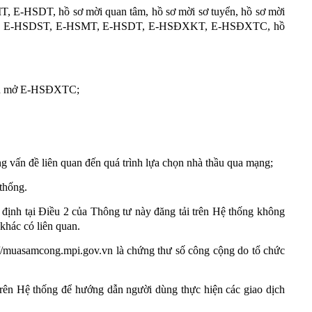
HSDT, hồ sơ mời quan tâm, hồ sơ mời sơ tuyển, hồ sơ mời
QT, E-HSDST, E-HSMT, E-HSDT, E-HSĐXKT, E-HSĐXTC, hồ
bản mở E-HSĐXTC;
g vấn đề liên quan đến quá trình lựa chọn nhà thầu qua mạng;
 thống.
y định tại Điều 2 của Thông tư này đăng tải trên Hệ thống không
 khác có liên quan.
s://muasamcong.mpi.gov.vn là chứng thư số công cộng do tổ chức
 trên Hệ thống để hướng dẫn người dùng thực hiện các giao dịch