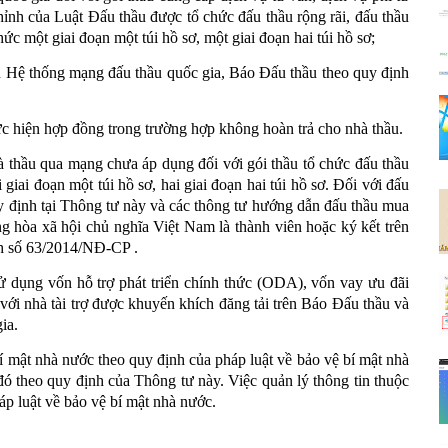
hỉnh của Luật Đấu thầu được tổ chức đấu thầu rộng rãi, đấu thầu
c một giai đoạn một túi hồ sơ, một giai đoạn hai túi hồ sơ;
rên Hệ thống mạng đấu thầu quốc gia, Báo Đấu thầu theo quy định
ực hiện hợp đồng trong trường hợp không hoàn trả cho nhà thầu.
à thầu qua mạng chưa áp dụng đối với gói thầu tổ chức đấu thầu
giai đoạn một túi hồ sơ, hai giai đoạn hai túi hồ sơ. Đối với đấu
uy định tại Thông tư này và các thông tư hướng dẫn đấu thầu mua
 hòa xã hội chủ nghĩa Việt Nam là thành viên hoặc ký kết trên
nh số 63/2014/NĐ-CP .
sử dụng vốn hỗ trợ phát triển chính thức (ODA), vốn vay ưu đãi
 với nhà tài trợ được khuyến khích đăng tải trên Báo Đấu thầu và
ia.
í mật nhà nước theo quy định của pháp luật về bảo vệ bí mật nhà
 đó theo quy định của Thông tư này. Việc quản lý thông tin thuộc
p luật về bảo vệ bí mật nhà nước.