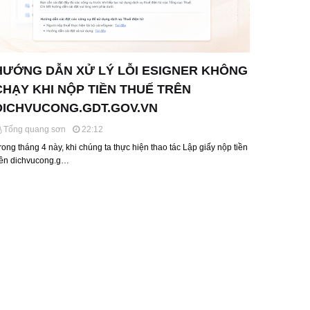
HƯỚNG DẪN XỬ LÝ LỖI ESIGNER KHÔNG
CHẠY KHI NỘP TIỀN THUẾ TRÊN
DICHVUCONG.GDT.GOV.VN
Tống quang sơn
22:12
rong tháng 4 này, khi chúng ta thực hiện thao tác Lập giấy nộp tiền
rên dichvucong.g…