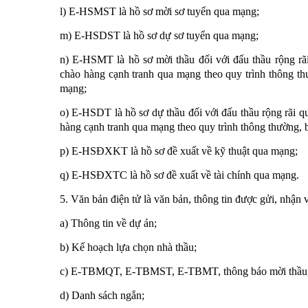
l) E-HSMST là hồ sơ mời sơ tuyển qua mạng;
m) E-HSDST là hồ sơ dự sơ tuyển qua mạng;
n) E-HSMT là hồ sơ mời thầu đối với đấu thầu rộng rã
chào hàng cạnh tranh qua mạng theo quy trình thông th
mạng;
o) E-HSDT là hồ sơ dự thầu đối với đấu thầu rộng rãi q
hàng cạnh tranh qua mạng theo quy trình thông thường, b
p) E-HSĐXKT là hồ sơ đề xuất về kỹ thuật qua mạng;
q) E-HSĐXTC là hồ sơ đề xuất về tài chính qua mạng.
5. Văn bản điện tử là văn bản, thông tin được gửi, nhận 
a) Thông tin về dự án;
b) Kế hoạch lựa chọn nhà thầu;
c) E-TBMQT, E-TBMST, E-TBMT, thông báo mời thầu, t
d) Danh sách ngắn;