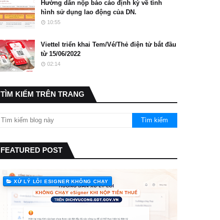
Hướng dẫn nộp báo cáo định kỳ về tình
hình sử dụng lao động của DN.
10:55
Viettel triển khai Tem/Vé/Thẻ điện tử bắt đầu
từ 15/06/2022
02:14
TÌM KIẾM TRÊN TRANG
FEATURED POST
XỬ LÝ LỖI ESIGNER KHÔNG CHẠY