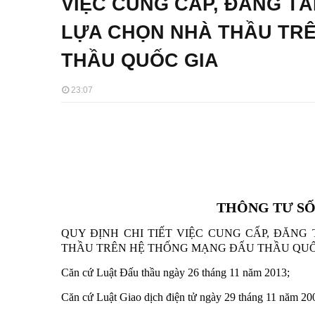
VIỆC CUNG CẤP, ĐĂNG TẢ
LỰA CHỌN NHÀ THẦU TR
THẦU QUỐC GIA
23:07
THÔNG TƯ SỐ:
QUY ĐỊNH CHI TIẾT VIỆC CUNG CẤP, ĐĂNG
THẦU TRÊN HỆ THỐNG MẠNG ĐẤU THẦU QUỐ
Căn cứ Luật Đấu thầu ngày 26 tháng 11 năm 2013;
Căn cứ Luật Giao dịch điện tử ngày 29 tháng 11 năm 20