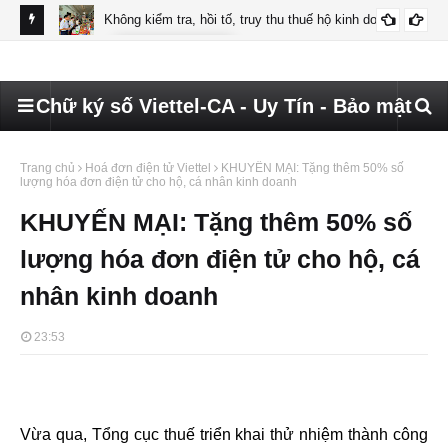
ettel
Không kiểm tra, hồi tố, truy thu thuế hộ kinh doanh
CHỮ KÝ SỐ HKD
Hướ
đã 
Chữ ký số Viettel-CA - Uy Tín - Bảo mật
Trang chủ
Hoá đơn điện tử Viettel
KHUYẾN MẠI: Tặng thêm 50% số
lượng hóa đơn điện tử cho hộ, cá nhân kinh doanh
KHUYẾN MẠI: Tặng thêm 50% số
lượng hóa đơn điện tử cho hộ, cá
nhân kinh doanh
23:53
Vừa qua, Tổng cục thuế triển khai thử nhiệm thành công