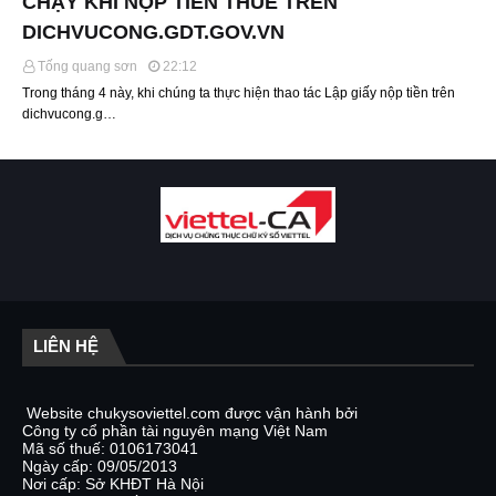
CHẠY KHI NỘP TIỀN THUẾ TRÊN
DICHVUCONG.GDT.GOV.VN
Tống quang sơn
22:12
Trong tháng 4 này, khi chúng ta thực hiện thao tác Lập giấy nộp tiền trên
dichvucong.g…
LIÊN HỆ
Website chukysoviettel.com được vận hành bởi
Công ty cổ phần tài nguyên mạng Việt Nam
Mã số thuế: 0106173041
Ngày cấp: 09/05/2013
Nơi cấp: Sở KHĐT Hà Nội