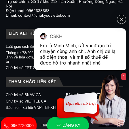
Trụ sở chính: Số 17 khu 212 Tân Xuân, Phường Đông Ngạc, Hà
Nội
Điện thoại: 0962638668
Email: contact@chukysoviettel.com
LIÊN KẾT HỮU ÍCH
CSKH
Em là Minh Minh, rất vui được trò 
Luật giao dịch điện tử
Nghị định 130/2018/NĐ-CP
chuyện cùng anh chị. Anh chị để lại 
Thông tư 78/2021/TT-BTC quy
Chữ ký số CA2 - Nacencomm
số điện thoại và mã số thuế để 
định về hóa đơn, chứng từ điện
Chữ ký số VNPT CA
tử
được hỗ trợ nhanh nhất nhé  
Chữ ký số BKAV CA
Chữ ký số FPT CA
1
THAM KHẢO LIÊN KẾT
Chữ ký số BKAV CA
Bảo hiểm xã hội EFY-eBHXH
Chữ ký số VIETTEL CA
Chữ ký số CA2 - Nacencomm
Bảo hiểm xã hội VNPT BHXH
Chữ ký số VNPT CA
ĐĂNG KÝ
0962720000
Home
About
Contact Us