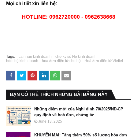
Mọi chi tiết xin liên hệ:
HOTLINE: 0962720000 - 0962638668
Tags:
cá nhân kinh doanh
chữ ký số Hộ kinh doanh
hddt hộ kinh doanh
hóa đơn điện tử cho hộ
Hoá đơn điện tử Viettel
BẠN CÓ THỂ THÍCH NHỮNG BÀI ĐĂNG NÀY
Những điểm mới của Nghị định 70/2025/NĐ-CP
quy định về hoá đơn, chứng từ
June 13, 2025
KHUYẾN MẠI: Tặng thêm 50% số lượng hóa đơn