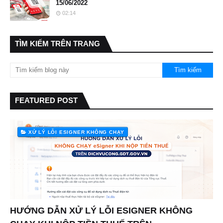
15/06/2022
02:14
TÌM KIẾM TRÊN TRANG
FEATURED POST
XỬ LÝ LỖI ESIGNER KHÔNG CHẠY
HƯỚNG DẪN XỬ LÝ LỖI ESIGNER KHÔNG