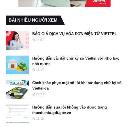
BÀI NHIỀU NGƯỜI XEM
BÁO GIÁ DỊCH VỤ HÓA ĐƠN ĐIỆN TỬ VIETTEL
14:57
Hướng dẫn cài đặt chữ ký số Viettel với Kho bạc
nhà nước
11:17
Cách khắc phục một số lỗi khi sử dụng chữ ký số
Viettel-ca
22:23
Hướng dẫn sửa lỗi không vào được trang
thuedientu.gdt.gov.vn
17:13