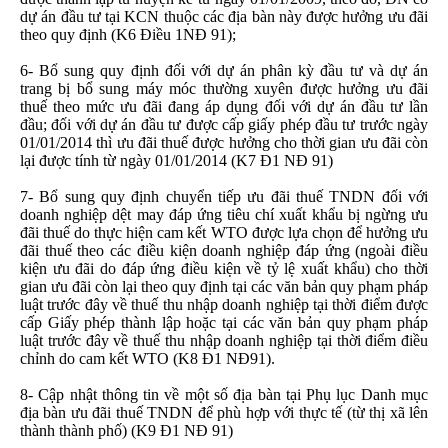
dự án đầu tư tại KCN thuộc các địa bàn này được hưởng ưu đãi
theo quy định (K6 Điều 1NĐ 91);
6- Bổ sung quy định đối với dự án phân kỳ đầu tư và dự án
trang bị bổ sung máy móc thường xuyên được hưởng ưu đãi
thuế theo mức ưu đãi đang áp dụng đối với dự án đầu tư lần
đầu; đối với dự án đầu tư được cấp giấy phép đầu tư trước ngày
01/01/2014 thì ưu đãi thuế được hưởng cho thời gian ưu đãi còn
lại được tính từ ngày 01/01/2014 (K7 Đ1 NĐ 91)
7- Bổ sung quy định chuyển tiếp ưu đãi thuế TNDN đối với
doanh nghiệp dệt may đáp ứng tiêu chí xuất khẩu bị ngừng ưu
đãi thuế do thực hiện cam kết WTO được lựa chọn để hưởng ưu
đãi thuế theo các điều kiện doanh nghiệp đáp ứng (ngoài điều
kiện ưu đãi do đáp ứng điều kiện về tỷ lệ xuất khẩu) cho thời
gian ưu đãi còn lại theo quy định tại các văn bản quy phạm pháp
luật trước đây về thuế thu nhập doanh nghiệp tại thời điểm được
cấp Giấy phép thành lập hoặc tại các văn bản quy phạm pháp
luật trước đây về thuế thu nhập doanh nghiệp tại thời điểm điều
chỉnh do cam kết WTO (K8 Đ1 NĐ91).
8- Cập nhật thông tin về một số địa bàn tại Phụ lục Danh mục
địa bàn ưu đãi thuế TNDN để phù hợp với thực tế (từ thị xã lên
thành thành phố) (K9 Đ1 NĐ 91)