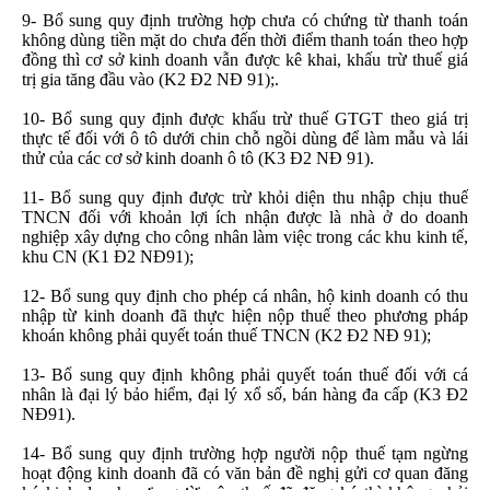
9- Bổ sung quy định trường hợp chưa có chứng từ thanh toán
không dùng tiền mặt do chưa đến thời điểm thanh toán theo hợp
đồng thì cơ sở kinh doanh vẫn được kê khai, khấu trừ thuế giá
trị gia tăng đầu vào (K2 Đ2 NĐ 91);.
10- Bổ sung quy định được khấu trừ thuế GTGT theo giá trị
thực tế đối với ô tô dưới chin chỗ ngồi dùng để làm mẫu và lái
thử của các cơ sở kinh doanh ô tô (K3 Đ2 NĐ 91).
11- Bổ sung quy định được trừ khỏi diện thu nhập chịu thuế
TNCN đối với khoản lợi ích nhận được là nhà ở do doanh
nghiệp xây dựng cho công nhân làm việc trong các khu kinh tế,
khu CN (K1 Đ2 NĐ91);
12- Bổ sung quy định cho phép cá nhân, hộ kinh doanh có thu
nhập từ kinh doanh đã thực hiện nộp thuế theo phương pháp
khoán không phải quyết toán thuế TNCN (K2 Đ2 NĐ 91);
13- Bổ sung quy định không phải quyết toán thuế đối với cá
nhân là đại lý bảo hiểm, đại lý xổ số, bán hàng đa cấp (K3 Đ2
NĐ91).
14- Bổ sung quy định trường hợp người nộp thuế tạm ngừng
hoạt động kinh doanh đã có văn bản đề nghị gửi cơ quan đăng