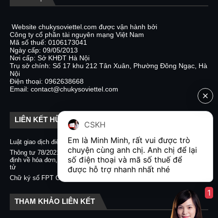
Website chukysoviettel.com được vận hành bởi
Công ty cổ phần tài nguyên mạng Việt Nam
Mã số thuế: 0106173041
Ngày cấp: 09/05/2013
Nơi cấp: Sở KHĐT Hà Nội
Trụ sở chính: Số 17 khu 212 Tân Xuân, Phường Đông Ngạc, Hà
Nội
Điện thoại: 0962638668
Email: contact@chukysoviettel.com
LIÊN KẾT HỮU ÍCH
CSKH
Em là Minh Minh, rất vui được trò 
Luật giao dịch điện tử
Nghị định 130/2018/NĐ-CP
chuyện cùng anh chị. Anh chị để lại 
Thông tư 78/2021/TT-BTC quy
Chữ ký số CA2 - Nacencomm
số điện thoại và mã số thuế để 
định về hóa đơn, chứng từ điện
Chữ ký số VNPT CA
tử
được hỗ trợ nhanh nhất nhé  
Chữ ký số BKAV CA
Chữ ký số FPT CA
1
THAM KHẢO LIÊN KẾT