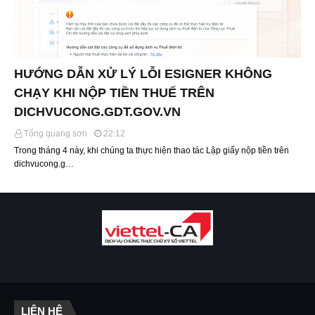
HƯỚNG DẪN XỬ LÝ LỖI ESIGNER KHÔNG
CHẠY KHI NỘP TIỀN THUẾ TRÊN
DICHVUCONG.GDT.GOV.VN
Tống quang sơn
22:12
Trong tháng 4 này, khi chúng ta thực hiện thao tác Lập giấy nộp tiền trên
dichvucong.g…
LIÊN HỆ