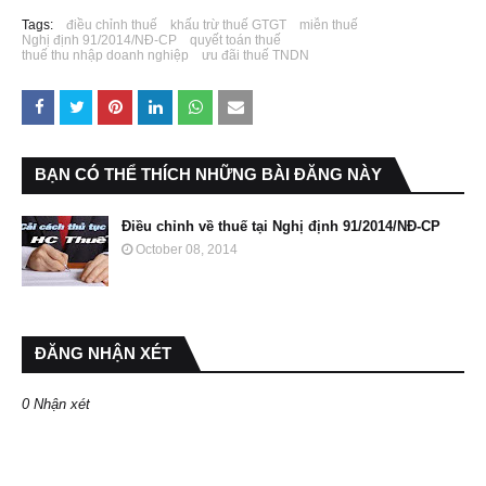
Tags:
điều chỉnh thuế
khấu trừ thuế GTGT
miễn thuế
Nghị định 91/2014/NĐ-CP
quyết toán thuế
thuế thu nhập doanh nghiệp
ưu đãi thuế TNDN
BẠN CÓ THỂ THÍCH NHỮNG BÀI ĐĂNG NÀY
Điều chỉnh về thuế tại Nghị định 91/2014/NĐ-CP
October 08, 2014
ĐĂNG NHẬN XÉT
0 Nhận xét