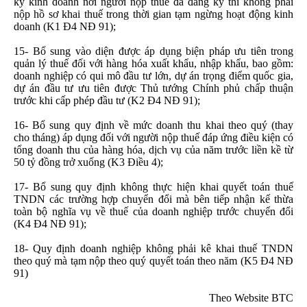
ký kinh doanh nơi người nộp thuế đã đăng ký thì không phải
nộp hồ sơ khai thuế trong thời gian tạm ngừng hoạt động kinh
doanh (K1 Đ4 NĐ 91);
15- Bổ sung vào diện được áp dụng biện pháp ưu tiên trong
quản lý thuế đối với hàng hóa xuất khẩu, nhập khẩu, bao gồm:
doanh nghiệp có qui mô đầu tư lớn, dự án trọng điểm quốc gia,
dự án đầu tư ưu tiên được Thủ tướng Chính phủ chấp thuận
trước khi cấp phép đầu tư (K2 Đ4 NĐ 91);
16- Bổ sung quy định về mức doanh thu khai theo quý (thay
cho tháng) áp dụng đối với người nộp thuế đáp ứng điều kiện có
tổng doanh thu của hàng hóa, dịch vụ của năm trước liền kề từ
50 tỷ đồng trở xuống (K3 Điều 4);
17- Bổ sung quy định không thực hiện khai quyết toán thuế
TNDN các trường hợp chuyển đổi mà bên tiếp nhận kế thừa
toàn bộ nghĩa vụ về thuế của doanh nghiệp trước chuyển đổi
(K4 Đ4 NĐ 91);
18- Quy định doanh nghiệp không phải kê khai thuế TNDN
theo quý mà tạm nộp theo quý quyết toán theo năm (K5 Đ4 NĐ
91)
Theo Website BTC