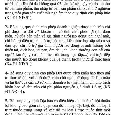
từ 01 năm lên tối đa không quá 05 năm kể từ ngày có doanh thu
từ bán sản phẩm; thu nhập từ bán sản phẩm sản xuất thử nghiệm
trong thời gian sản xuất thử nghiệm theo quy định của pháp luật
(K2 Đ1 NĐ 91);
3- Bổ sung quy định cho phép doanh nghiệp được tính vào chi
phí được trừ đối với khoản chi có tính chất phúc lợi (chi đám
hiếu, hỷ của bản thân và gia đình người lao động; chi nghỉ mát,
chi hỗ trợ điều trị; chi hỗ trợ bổ sung kiến thức học tập tại cơ sở
đào tạo; chi hỗ trợ gia đình người lao động bị ảnh hưởng bởi
thiên tai, địch họa, tai nạn, ốm đau; chi khen thưởng con cái của
người lao động có thành tích tốt trong học tập;...) chi trực tiếp
cho người lao động không quá 01 tháng lương thực tế thực hiện
(K4 Đ1 NĐ 91);
4- Bổ sung quy định cho phép DN được trích khấu hao theo giá
trị thực tế đối với ô tô dưới chín chỗ ngồi sử dụng để làm mẫu
và lái thử của các cơ sở kinh doanh ô tô (hiện hành chỉ cho trích
khấu hao và tích vào chi phí phần nguyên giá dưới 1.6 tỷ) (K5
Đ1 NĐ 91);
5- Bổ sung quy định Địa bàn có điều kiện - kinh tế xã hội thuận
lợi không bao gồm các quận của đô thị loại đặc biệt, đô thị loại I
trực thuộc trung ương và các đô thị loại I trực thuộc tỉnh mới
được thành lập từ huyện kể từ ngày 01/01/2009, theo đó, DN có