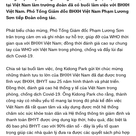
tại Việt Nam làm trưởng đoàn đã có buổi làm việc với BHXH
Việt Nam. Phó Tổng Giám đốc BHXH Việt Nam Phạm Lương
Sơn tiếp Đoàn công tác.
Phát biểu chào mừng, Phó Tổng Giám đốc Phạm Lương Sơn
trân trọng cảm ơn và ghi nhận sự hỗ trợ, giúp đỡ của WHO thời
gian qua với BHXH Việt Nam; đồng thời đánh giá cao sự chung
tay của WHO với Việt Nam trong phòng, chống và đẩy lùi đại
dịch Covid-19.
Chia sẻ tại buổi làm việc, ông Kidong Park gửi lời chúc mừng
những thành tựu to lớn của BHXH Việt Nam đã đạt được trong
lĩnh vực BHXH, BHYT sau 25 năm hình thành và phát triển.
Đồng thời, đánh giá cao hệ thống y tế của Việt Nam trong
phòng, chống dịch Covid-19. Ông Kidong Park cho rằng, thành
công này có nhiều yếu tố mang lại trong đó phải kể đến việc
Việt Nam đã rất quan tâm và xây dựng được một hệ thống
chăm sóc sức khỏe toàn dân và Hệ thống thông tin giám định và
thanh toán BHYT được ứng dụng kịp thời, hiệu quả; đặc biệt là
độ bao phủ BHYT cao với 90% dân số - đây là yếu tố quan
trọng giúp các nhà quản lý đưa ra được các quyết sách phù hợp