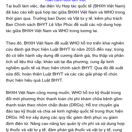
Tại buổi làm việc, đại diện Vụ Hợp tác quốc tế (BHXH Việt Nam)
đã báo cáo kết quả hợp tác giữa BHXH Việt Nam và WHO trong
thời gian qua. Trưởng ban Dược và Vật tư y tế, kiêm phụ trách
Ban Chính sách BHYT Lê Văn Phúc đề xuất các nội dung hợp
tác giữa BHXH Việt Nam và WHO trong tương lai.
Theo đó, BHXH Việt Nam đề xuất WHO hỗ trợ triển khai nghiên
cứu đánh giá thực hiện Luật BHYT từ năm 2015 đến nay; trong
đó có tiến hành xây dựng đề cương đánh giá, thu thập và phân
tích số liệu thứ cấp; khảo sát tại địa phương; cung ấp kinh
nghiệm quốc tế và thực hiện chính sách BHYT. Qua đó đề xuất
sửa đổi, hoàn thiện Luật BHYT và các các giải pháp tổ chức
thực hiện hiệu quả Luật BHYT.
BHXH Việt Nam cũng mong muốn, WHO hỗ trợ kỹ thuật trong
đổi mới phương thức thanh toán chi phí khám chữa bệnh gồm:
thanh toán theo nhóm chẩn đoán (DRGs); Hỗ trợ chuyên gia
đào tạo kỹ thuật và chia sẻ kinh nghiệp quốc tế trong thực hiện
DRGs. Hỗ trợ xây dựng các quy tắc giám định phục vụ giám
định điện tử. Nâng cao năng lực quản lý chi phí và sử dụng hợp
lý thuốc và vật tư y tế; đàm phán giá thuốc và vật tư y tế; cung