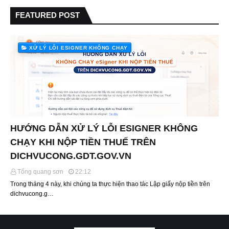
FEATURED POST
XỬ LÝ LỖI ESIGNER KHÔNG CHẠY
HƯỚNG DẪN XỬ LÝ LỖI ESIGNER KHÔNG
CHẠY KHI NỘP TIỀN THUẾ TRÊN
DICHVUCONG.GDT.GOV.VN
Tống quang sơn
22:12
Trong tháng 4 này, khi chúng ta thực hiện thao tác Lập giấy nộp tiền trên
dichvucong.g…