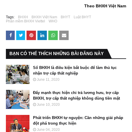
Theo BHXH Việt Nam
Tags:
BHXH
BHXH Việt Nam
BHYT
Luật BHYT
Phần mềm BHXH Viettel
WHO
BẠN CÓ THỂ THÍCH NHỮNG BÀI ĐĂNG NÀY
Sổ BHXH là điều kiện bắt buộc để làm thủ tục
nhận trợ cấp thất nghiệp
June 11, 2020
Đẩy mạnh thực hiện chi trả lương hưu, trợ cấp
BHXH, trợ cấp thất nghiệp không dùng tiền mặt
June 10, 2020
Phát triển BHXH tự nguyện: Cần những giải pháp
đột phá trong thực hiện
June 04, 2020