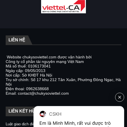
LIÊN HỆ
Website chukysoviettel.com được vận hành bởi
Công ty cổ phần tài nguyên mạng Việt Nam
Mã số thuế: 0106173041
Ngày cấp: 09/05/2013
Nơi cấp: Sở KHĐT Hà Nội
Trụ sở chính: Số 17 khu 212 Tân Xuân, Phường Đông Ngạc, Hà
Nội
Điện thoại: 0962638668
Email: contact@chukysoviettel.com
LIÊN KẾT HỮU ÍCH
CSKH
Em là Minh Minh, rất vui được trò 
Luật giao dịch điện tử
Nghị định 130/2018/NĐ-CP