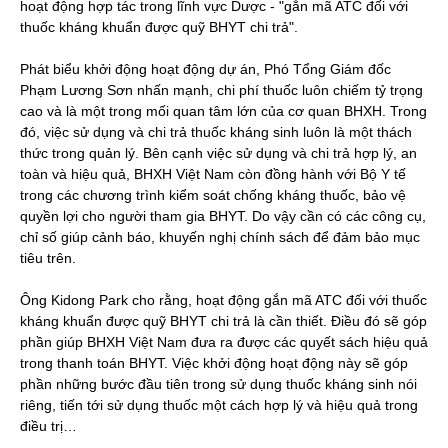
hoạt động hợp tác trong lĩnh vực Dược - "gắn mã ATC đối với
thuốc kháng khuẩn được quỹ BHYT chi trả".
Phát biểu khởi động hoạt động dự án, Phó Tổng Giám đốc
Phạm Lương Sơn nhấn mạnh, chi phí thuốc luôn chiếm tỷ trọng
cao và là một trong mối quan tâm lớn của cơ quan BHXH. Trong
đó, việc sử dụng và chi trả thuốc kháng sinh luôn là một thách
thức trong quản lý. Bên cạnh việc sử dụng và chi trả hợp lý, an
toàn và hiệu quả, BHXH Việt Nam còn đồng hành với Bộ Y tế
trong các chương trình kiểm soát chống kháng thuốc, bảo vệ
quyền lợi cho người tham gia BHYT. Do vậy cần có các công cụ,
chỉ số giúp cảnh báo, khuyến nghị chính sách để đảm bảo mục
tiêu trên.
Ông Kidong Park cho rằng, hoạt động gắn mã ATC đối với thuốc
kháng khuẩn được quỹ BHYT chi trả là cần thiết. Điều đó sẽ góp
phần giúp BHXH Việt Nam đưa ra được các quyết sách hiệu quả
trong thanh toán BHYT. Việc khởi động hoạt động này sẽ góp
phần những bước đầu tiên trong sử dụng thuốc kháng sinh nói
riêng, tiến tới sử dụng thuốc một cách hợp lý và hiệu quả trong
điều trị…