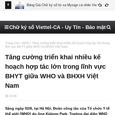
Bảng Giá Chữ ký số từ xa Mysign cá nhân Viettel
BÁO GIÁ MYSIGN CÁ NHÂN VIETTEL
Chữ ký số Viettel-CA - Uy Tín - Bảo mật
Trang chủ
WHO
Tăng cường triển khai nhiều kế hoạch hợp tác lớn trong
lĩnh vực BHYT giữa WHO và BHXH Việt Nam
Tăng cường triển khai nhiều kế
hoạch hợp tác lớn trong lĩnh vực
BHYT giữa WHO và BHXH Việt
Nam
23:46
Sáng ngày 02/6, tại Hà Nội, Đoàn công tác của Tổ chức Y tế
thế giới (WHO) do ông Kidong Park, Trưởng đại diện WHO