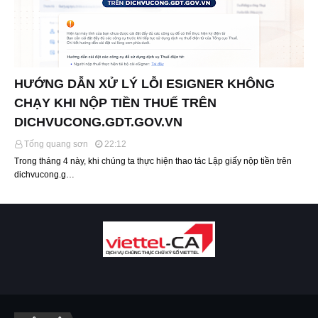
HƯỚNG DẪN XỬ LÝ LỖI ESIGNER KHÔNG
CHẠY KHI NỘP TIỀN THUẾ TRÊN
DICHVUCONG.GDT.GOV.VN
Tống quang sơn
22:12
Trong tháng 4 này, khi chúng ta thực hiện thao tác Lập giấy nộp tiền trên
dichvucong.g…