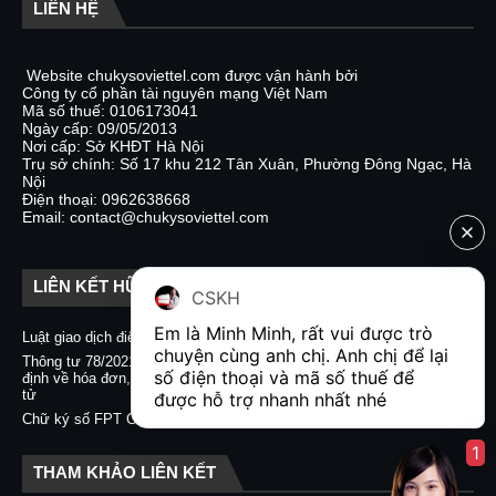
LIÊN HỆ
Website chukysoviettel.com được vận hành bởi
Công ty cổ phần tài nguyên mạng Việt Nam
Mã số thuế: 0106173041
Ngày cấp: 09/05/2013
Nơi cấp: Sở KHĐT Hà Nội
Trụ sở chính: Số 17 khu 212 Tân Xuân, Phường Đông Ngạc, Hà
Nội
Điện thoại: 0962638668
Email: contact@chukysoviettel.com
LIÊN KẾT HỮU ÍCH
CSKH
Em là Minh Minh, rất vui được trò 
Luật giao dịch điện tử
Nghị định 130/2018/NĐ-CP
chuyện cùng anh chị. Anh chị để lại 
Thông tư 78/2021/TT-BTC quy
Chữ ký số CA2 - Nacencomm
số điện thoại và mã số thuế để 
định về hóa đơn, chứng từ điện
Chữ ký số VNPT CA
tử
được hỗ trợ nhanh nhất nhé  
Chữ ký số BKAV CA
Chữ ký số FPT CA
1
THAM KHẢO LIÊN KẾT