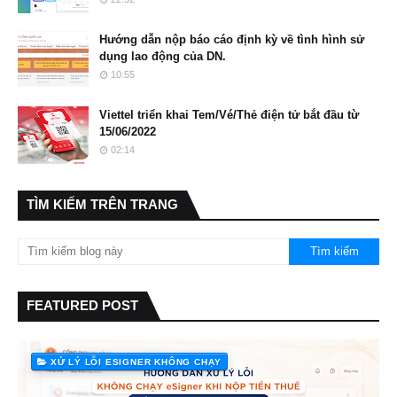
Hướng dẫn nộp báo cáo định kỳ về tình hình sử
dụng lao động của DN.
10:55
Viettel triển khai Tem/Vé/Thẻ điện tử bắt đầu từ
15/06/2022
02:14
TÌM KIẾM TRÊN TRANG
FEATURED POST
XỬ LÝ LỖI ESIGNER KHÔNG CHẠY