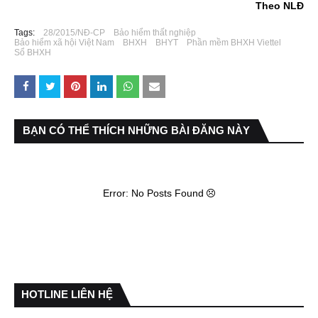
Theo NLĐ
Tags:
28/2015/NĐ-CP
Bảo hiểm thất nghiệp
Bảo hiểm xã hội Việt Nam
BHXH
BHYT
Phần mềm BHXH Viettel
Sổ BHXH
BẠN CÓ THỂ THÍCH NHỮNG BÀI ĐĂNG NÀY
Error: No Posts Found
HOTLINE LIÊN HỆ