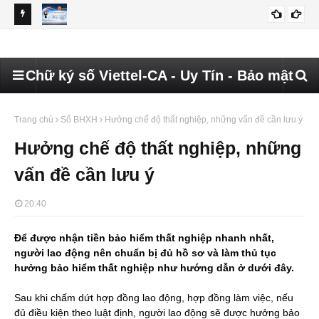
KHI NỘP
Hướng dẫn nộp tờ khai Q1/2026 trên dichvucong.gdt.gov.vn
Hướ
HƯỚNG DẪN NỘP TỜ KHAI Q1/2026 HKD
dic
Chữ ký số Viettel-CA - Uy Tín - Bảo mật
Trang chủ
Sổ BHXH
Hưởng chế độ thất nghiệp, những vấn đề cần lưu ý
Hưởng chế độ thất nghiệp, những
vấn đề cần lưu ý
20:40
Để được nhận tiền bảo hiểm thất nghiệp nhanh nhất,
người lao động nên chuẩn bị đủ hồ sơ và làm thủ tục
hưởng bảo hiểm thất nghiệp như hướng dẫn ở dưới đây.
Sau khi chấm dứt hợp đồng lao động, hợp đồng làm việc, nếu
đủ điều kiện theo luật định, người lao động sẽ được hưởng bảo