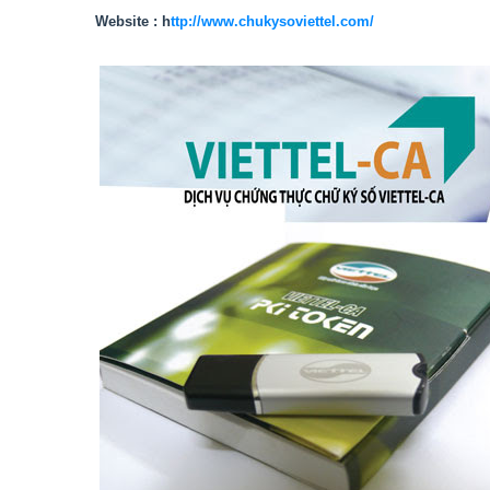
Website : h
ttp://www.chukysoviettel.com/