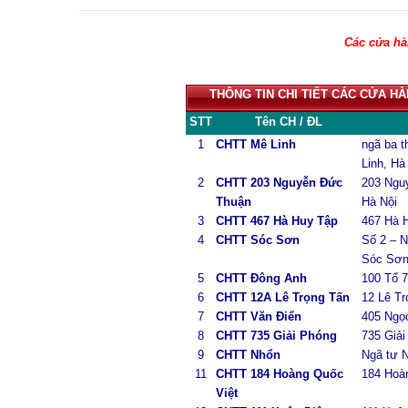
Các cửa hàn
THÔNG TIN CHI TIẾT CÁC CỬA HÀN
STT
Tên CH / ĐL
1
CHTT Mê Linh
ngã ba t
Linh, Hà
2
CHTT 203 Nguyễn Đức
203 Ngu
Thuận
Hà Nội
3
CHTT 467 Hà Huy Tập
467 Hà 
4
CHTT Sóc Sơn
Số 2 – N
Sóc Sơ
5
CHTT Đông Anh
100 Tổ 7
6
CHTT 12A Lê Trọng Tấn
12 Lê Tr
7
CHTT Văn Điển
405 Ngọc
8
CHTT 735 Giải Phóng
735 Giải
9
CHTT Nhổn
Ngã tư 
11
CHTT 184 Hoàng Quốc
184 Hoàn
Việt