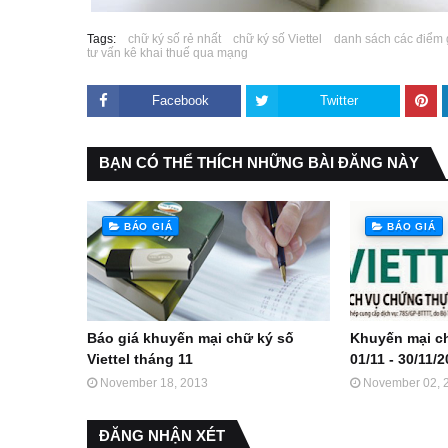
Tags:
chữ ký số rẻ nhất
chữ ký số Viettel
danh sách các điểm g
tư vấn kê khai thuế qua mạng
Facebook
Twitter
BẠN CÓ THỂ THÍCH NHỮNG BÀI ĐĂNG NÀY
BÁO GIÁ
BÁO GIÁ
Báo giá khuyến mại chữ ký số
Khuyến mại ch
Viettel tháng 11
01/11 - 30/11/
November 18, 2013
November 02, 
ĐĂNG NHẬN XÉT