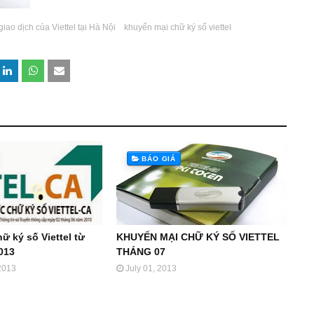
iao dịch của Viettel tại Hà Nội
khuyến mại chữ ký số viettel
BÁO GIÁ
ữ ký số Viettel từ
KHUYẾN MẠI CHỮ KÝ SỐ VIETTEL
2013
THÁNG 07
2013
July 01, 2013