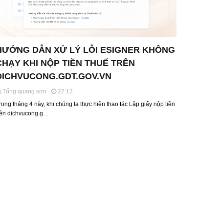
HƯỚNG DẪN XỬ LÝ LỖI ESIGNER KHÔNG
CHẠY KHI NỘP TIỀN THUẾ TRÊN
DICHVUCONG.GDT.GOV.VN
Tống quang sơn
22:12
rong tháng 4 này, khi chúng ta thực hiện thao tác Lập giấy nộp tiền
rên dichvucong.g…