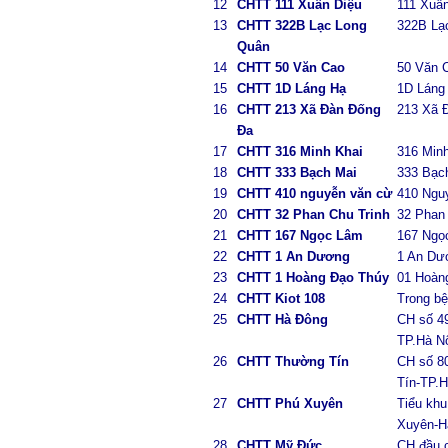
12
CHTT 111 Xuân Diệu
111 Xuân
13
CHTT 322B Lạc Long
322B Lạ
Quân
14
CHTT 50 Văn Cao
50 Văn 
15
CHTT 1D Láng Hạ
1D Láng
16
CHTT 213 Xã Đàn Đống
213 Xã 
Đa
17
CHTT 316 Minh Khai
316 Minh
18
CHTT 333 Bạch Mai
333 Bạch
19
CHTT 410 nguyễn văn cừ
410 Ngu
20
CHTT 32 Phan Chu Trinh
32 Phan
21
CHTT 167 Ngọc Lâm
167 Ngọ
22
CHTT 1 An Dương
1 An Dư
23
CHTT 1 Hoàng Đạo Thúy
01 Hoàn
24
CHTT Kiot 108
Trong bệ
25
CHTT Hà Đông
CH số 4
TP.Hà N
26
CHTT Thường Tín
CH số 8
Tín-TP.H
27
CHTT Phú Xuyên
Tiểu kh
Xuyên-H
28
CHTT Mỹ Đức
CH đầu c