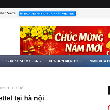
hân Viettel
BÁO GIÁ MYSIGN CÁ NHÂN VIETTEL
CHỮ KÝ SỐ MYSIGN
HÓA ĐƠN ĐIỆN TỬ
PHẦN MỀM B
 viettel tại hà nội
tel tại hà nội