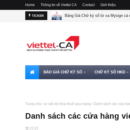
Home
Thông tin về Viettel CA
Contact
Giới thiệu
Bảng Giá Chữ ký số từ xa Mysign cá n
TICKER
BÁO GIÁ CHỮ KÝ SỐ
CHỮ KÝ SỐ HKD
HOTLINE 0962720000
Trang chủ
tư vấn kê khai thuế qua mạng
Danh sách các cửa hàng
Danh sách các cửa hàng viet
15:15