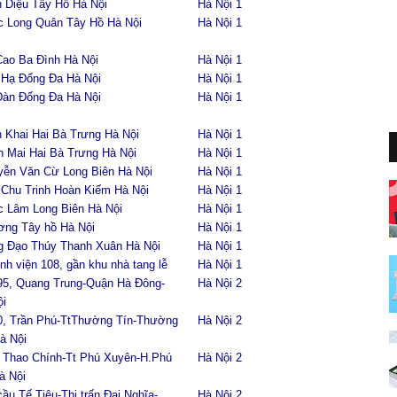
 Diệu Tây Hồ Hà Nội
Hà Nội 1
c Long Quân Tây Hồ Hà Nội
Hà Nội 1
Cao Ba Đình Hà Nội
Hà Nội 1
 Hạ Đống Đa Hà Nội
Hà Nội 1
Đàn Đống Đa Hà Nội
Hà Nội 1
 Khai Hai Bà Trưng Hà Nội
Hà Nội 1
 Mai Hai Bà Trưng Hà Nội
Hà Nội 1
yễn Văn Cừ Long Biên Hà Nội
Hà Nội 1
 Chu Trinh Hoàn Kiếm Hà Nội
Hà Nội 1
c Lâm Long Biên Hà Nội
Hà Nội 1
ơng Tây hồ Hà Nội
Hà Nội 1
g Đạo Thúy Thanh Xuân Hà Nội
Hà Nội 1
nh viện 108, gần khu nhà tang lễ
Hà Nội 1
95, Quang Trung-Quận Hà Đông-
Hà Nội 2
ội
0, Trần Phú-TtThường Tín-Thường
Hà Nội 2
à Nội
u Thao Chính-Tt Phú Xuyên-H.Phú
Hà Nội 2
à Nội
ầu Tế Tiêu-Thị trấn Đại Nghĩa-
Hà Nội 2