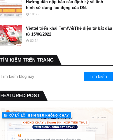
Hướng dẫn nộp báo cáo định kỳ về tình
hình sử dụng lao động của DN.
10:55
Viettel triển khai Tem/Vé/Thẻ điện tử bắt đầu
từ 15/06/2022
02:14
TÌM KIẾM TRÊN TRANG
FEATURED POST
XỬ LÝ LỖI ESIGNER KHÔNG CHẠY