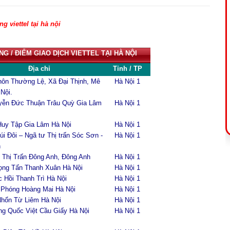
g viettel tại hà nội
G / ĐIỂM GIAO DỊCH VIETTEL TẠI HÀ NỘI
Địa chỉ
Tỉnh / TP
hôn Thường Lệ, Xã Đại Thịnh, Mê
Hà Nội 1
 Nội.
yễn Đức Thuận Trâu Quỳ Gia Lâm
Hà Nội 1
Huy Tập Gia Lâm Hà Nội
Hà Nội 1
úi Đôi – Ngã tư Thị trấn Sóc Sơn -
Hà Nội 1
n
 Thị Trấn Đông Anh, Đông Anh
Hà Nội 1
ọng Tấn Thanh Xuân Hà Nội
Hà Nội 1
 Hồi Thanh Trì Hà Nội
Hà Nội 1
 Phóng Hoàng Mai Hà Nội
Hà Nội 1
Nhổn Từ Liêm Hà Nội
Hà Nội 1
g Quốc Việt Cầu Giấy Hà Nội
Hà Nội 1