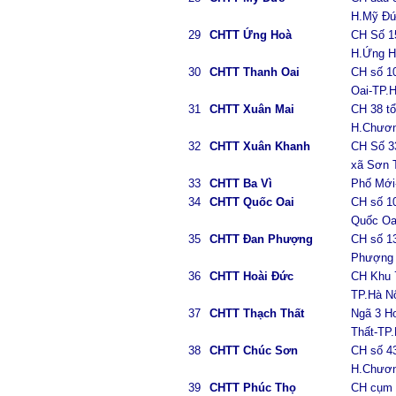
H.Mỹ Đứ
29
CHTT Ứng Hoà
CH Số 15
H.Ứng H
30
CHTT Thanh Oai
CH số 10
Oai-TP.H
31
CHTT Xuân Mai
CH 38 tổ
H.Chươn
32
CHTT Xuân Khanh
CH Số 3
xã Sơn 
33
CHTT Ba Vì
Phố Mới
34
CHTT Quốc Oai
CH số 10
Quốc Oai
35
CHTT Đan Phượng
CH số 13
Phượng 
36
CHTT Hoài Đức
CH Khu 7
TP.Hà N
37
CHTT Thạch Thất
Ngã 3 H
Thất-TP.
38
CHTT Chúc Sơn
CH số 4
H.Chươn
39
CHTT Phúc Thọ
CH cụm 