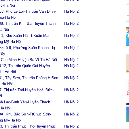
c-Hà Nội
3, Phố Lê Lợi-Thị trấn Vân Đình-
Hà Nội 2
òa-Hà Nội
8, Thị trấn Kim Bài-Huyện Thanh
Hà Nội 2
à Nội
 1, Khu Xuân Hà-Tt.Xuân Mai-
Hà Nội 2
g Mỹ-Hà Nội
35 tổ 6, Phường Xuân Khanh-Thị
Hà Nội 2
Tây
-Chu Minh-Huyện Ba Vì-Tp.Hà Nội
Hà Nội 2
-12, Thị trấn Quốc Oai-Huyện
Hà Nội 2
 - Hà Nội
1, Tây Sơn, Thị trấn Phùng-H.Đan
Hà Nội 2
-Hà Nội
, Thị trấn Trôi-Huyện Hoài Đức-
Hà Nội 2
ội
oà Lạc-Bình Yên-Huyện Thạch
Hà Nội 2
Hà Nội
3A, Khu Bắc Sơn-TtChúc Sơn-
Hà Nội 2
g Mỹ-Hà Nội
3, Thị trấn Phúc Thọ-Huyện Phúc
Hà Nội 2