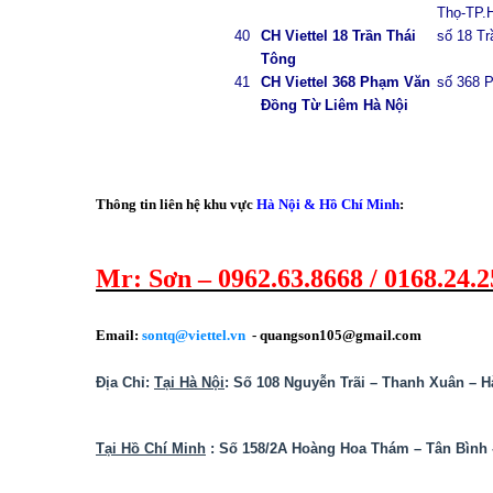
Thọ-TP.
40
CH Viettel 18 Trần Thái
số 18 Tr
Tông
41
CH Viettel 368 Phạm Văn
số 368 
Đồng Từ Liêm Hà Nội
Thông tin liên hệ khu vực
Hà Nội & Hồ Chí Minh
:
Mr: Sơn – 0962.63.8668 / 0168.24.
Email:
sontq@viettel.vn
- quangson105@gmail.com
Địa Chỉ:
Tại Hà Nội
:
Số 108 Nguyễn Trãi – Thanh Xuân – H
Tại Hồ Chí Minh
: Số 158/2A Hoàng Hoa Thám – Tân Bình 