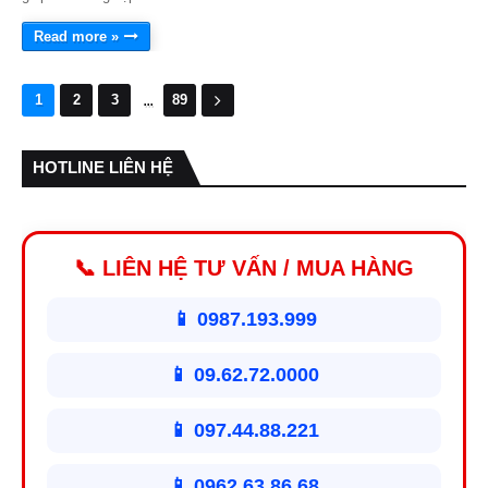
Read more »
...
1
2
3
89
HOTLINE LIÊN HỆ
📞 LIÊN HỆ TƯ VẤN / MUA HÀNG
📱 0987.193.999
📱 09.62.72.0000
📱 097.44.88.221
📱 0962.63.86.68