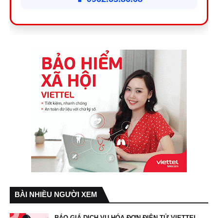
BÀI NHIỀU NGƯỜI XEM
BÁO GIÁ DỊCH VỤ HÓA ĐƠN ĐIỆN TỬ VIETTEL