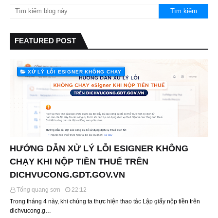
FEATURED POST
XỬ LÝ LỖI ESIGNER KHÔNG CHẠY
HƯỚNG DẪN XỬ LÝ LỖI ESIGNER KHÔNG
CHẠY KHI NỘP TIỀN THUẾ TRÊN
DICHVUCONG.GDT.GOV.VN
Tống quang sơn
22:12
Trong tháng 4 này, khi chúng ta thực hiện thao tác Lập giấy nộp tiền trên
dichvucong.g…