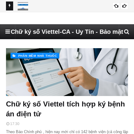
 doanh
Hướng dẫn khắc phục lỗi: Không tìm thấy chữ ký số với Serial
HƯ
CẬP NHẬT LẠI CHỮ KÝ SỐ
đã chọn trong USB trên dichvucong.gdt.gov.vn
TI
Chữ ký số Viettel-CA - Uy Tín - Bảo mật
PHẦN MỀM NHÀ THUỐC
Chữ ký số Viettel tích hợp ký bệnh
án điện tử
17:30
Theo Báo Chính phủ , hiện nay mới chỉ có 142 bệnh viện (cả công lập