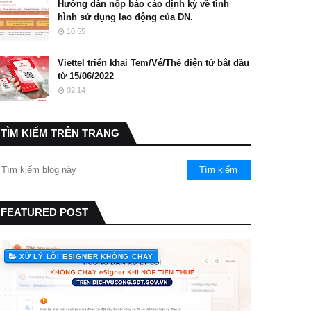
Hướng dẫn nộp báo cáo định kỳ về tình
hình sử dụng lao động của DN.
10:55
Viettel triển khai Tem/Vé/Thẻ điện tử bắt đầu
từ 15/06/2022
02:14
TÌM KIẾM TRÊN TRANG
FEATURED POST
XỬ LÝ LỖI ESIGNER KHÔNG CHẠY