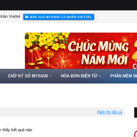
hân Viettel
BÁO GIÁ MYSIGN CÁ NHÂN VIETTEL
CHỮ KÝ SỐ MYSIGN
HÓA ĐƠN ĐIỆN TỬ
PHẦN MỀM B
Hiển thị tất cả
 thấy kết quả nào