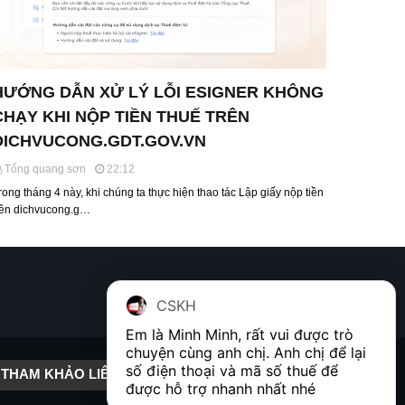
HƯỚNG DẪN XỬ LÝ LỖI ESIGNER KHÔNG
CHẠY KHI NỘP TIỀN THUẾ TRÊN
DICHVUCONG.GDT.GOV.VN
Tống quang sơn
22:12
rong tháng 4 này, khi chúng ta thực hiện thao tác Lập giấy nộp tiền
rên dichvucong.g…
CSKH
Em là Minh Minh, rất vui được trò 
chuyện cùng anh chị. Anh chị để lại 
số điện thoại và mã số thuế để 
THAM KHẢO LIÊN KẾT
được hỗ trợ nhanh nhất nhé  