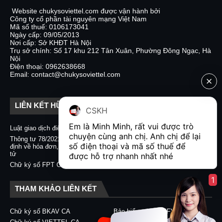
Website chukysoviettel.com được vận hành bởi
Công ty cổ phần tài nguyên mạng Việt Nam
Mã số thuế: 0106173041
Ngày cấp: 09/05/2013
Nơi cấp: Sở KHĐT Hà Nội
Trụ sở chính: Số 17 khu 212 Tân Xuân, Phường Đông Ngạc, Hà
Nội
Điện thoại: 0962638668
Email: contact@chukysoviettel.com
LIÊN KẾT HỮU ÍCH
CSKH
Em là Minh Minh, rất vui được trò 
Luật giao dịch điện tử
Nghị định 130/2018/NĐ-CP
chuyện cùng anh chị. Anh chị để lại 
Thông tư 78/2021/TT-BTC quy
Chữ ký số CA2 - Nacencomm
số điện thoại và mã số thuế để 
định về hóa đơn, chứng từ điện
Chữ ký số VNPT CA
tử
được hỗ trợ nhanh nhất nhé  
Chữ ký số BKAV CA
Chữ ký số FPT CA
1
THAM KHẢO LIÊN KẾT
Chữ ký số BKAV CA
Bảo hiểm xã hội EFY-eBHXH