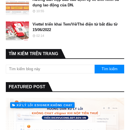
dụng lao động của DN.
10:55
Viettel triển khai Tem/Vé/Thẻ điện tử bắt đầu từ
15/06/2022
02:14
TÌM KIẾM TRÊN TRANG
FEATURED POST
XỬ LÝ LỖI ESIGNER KHÔNG CHẠY