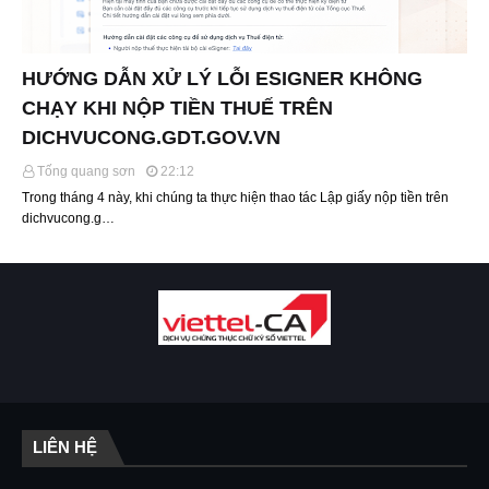
HƯỚNG DẪN XỬ LÝ LỖI ESIGNER KHÔNG
CHẠY KHI NỘP TIỀN THUẾ TRÊN
DICHVUCONG.GDT.GOV.VN
Tống quang sơn
22:12
Trong tháng 4 này, khi chúng ta thực hiện thao tác Lập giấy nộp tiền trên
dichvucong.g…
LIÊN HỆ