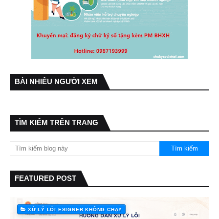
BÀI NHIỀU NGƯỜI XEM
TÌM KIẾM TRÊN TRANG
FEATURED POST
XỬ LÝ LỖI ESIGNER KHÔNG CHẠY