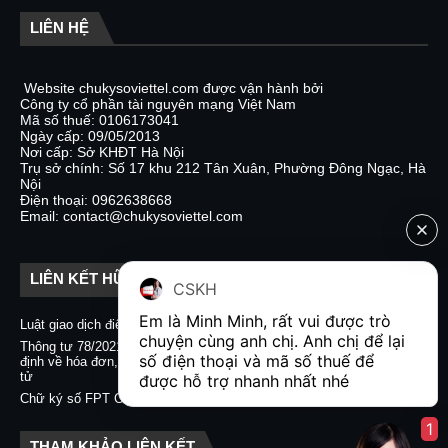
LIÊN HỆ
Website chukysoviettel.com được vận hành bởi
Công ty cổ phần tài nguyên mạng Việt Nam
Mã số thuế: 0106173041
Ngày cấp: 09/05/2013
Nơi cấp: Sở KHĐT Hà Nội
Trụ sở chính: Số 17 khu 212 Tân Xuân, Phường Đông Ngạc, Hà
Nội
Điện thoại: 0962638668
Email: contact@chukysoviettel.com
LIÊN KẾT HỮU ÍCH
CSKH
Em là Minh Minh, rất vui được trò 
Luật giao dịch điện tử
Nghị định 130/2018/NĐ-CP
chuyện cùng anh chị. Anh chị để lại 
Thông tư 78/2021/TT-BTC quy
Chữ ký số CA2 - Nacencomm
số điện thoại và mã số thuế để 
định về hóa đơn, chứng từ điện
Chữ ký số VNPT CA
tử
được hỗ trợ nhanh nhất nhé  
Chữ ký số BKAV CA
Chữ ký số FPT CA
1
THAM KHẢO LIÊN KẾT