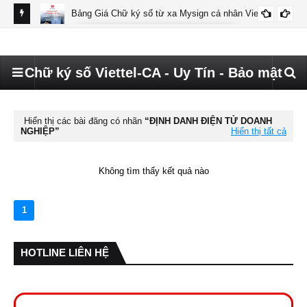
Bảng Giá Chữ ký số từ xa Mysign cá nhân Viettel
BÁO GIÁ MYSIGN CÁ NHÂN VIETTEL
Chữ ký số Viettel-CA - Uy Tín - Bảo mật
Hiển thị các bài đăng có nhãn
ĐỊNH DANH ĐIỆN TỬ DOANH
NGHIỆP
Hiển thị tất cả
Không tìm thấy kết quả nào
1
HOTLINE LIÊN HỆ