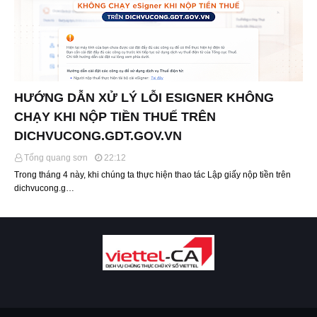
HƯỚNG DẪN XỬ LÝ LỖI ESIGNER KHÔNG
CHẠY KHI NỘP TIỀN THUẾ TRÊN
DICHVUCONG.GDT.GOV.VN
Tống quang sơn
22:12
Trong tháng 4 này, khi chúng ta thực hiện thao tác Lập giấy nộp tiền trên
dichvucong.g…