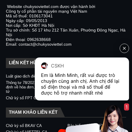
Website chukysoviettel.com được vận hành bởi
Công ty cổ phần tài nguyên mạng Việt Nam
Mã số thuế: 0106173041
Ngày cấp: 09/05/2013
Nơi cấp: Sở KHĐT Hà Nội
Trụ sở chính: Số 17 khu 212 Tân Xuân, Phường Đông Ngạc, Hà
Nội
Điện thoại: 0962638668
Email: contact@chukysoviettel.com
LIÊN KẾT HỮU ÍCH
CSKH
Em là Minh Minh, rất vui được trò 
Luật giao dịch điện tử
Nghị định 130/2018/NĐ-CP
chuyện cùng anh chị. Anh chị để lại 
Thông tư 78/2021/TT-BTC quy
Chữ ký số CA2 - Nacencomm
số điện thoại và mã số thuế để 
định về hóa đơn, chứng từ điện
Chữ ký số VNPT CA
tử
được hỗ trợ nhanh nhất nhé  
Chữ ký số BKAV CA
Chữ ký số FPT CA
1
THAM KHẢO LIÊN KẾT
Chữ ký số BKAV CA
Bảo hiểm xã hội EFY-eBHXH