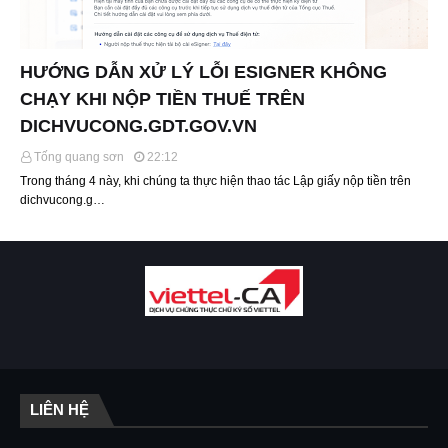
HƯỚNG DẪN XỬ LÝ LỖI ESIGNER KHÔNG
CHẠY KHI NỘP TIỀN THUẾ TRÊN
DICHVUCONG.GDT.GOV.VN
Tống quang sơn
22:12
Trong tháng 4 này, khi chúng ta thực hiện thao tác Lập giấy nộp tiền trên
dichvucong.g…
LIÊN HỆ