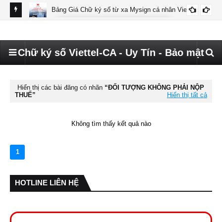
Bảng Giá Chữ ký số từ xa Mysign cá nhân Viettel
BÁO GIÁ MYSIGN CÁ NHÂN VIETTEL
Chữ ký số Viettel-CA - Uy Tín - Bảo mật
Hiển thị các bài đăng có nhãn
ĐỐI TƯỢNG KHÔNG PHẢI NỘP
THUẾ
Hiển thị tất cả
Không tìm thấy kết quả nào
1
HOTLINE LIÊN HỆ