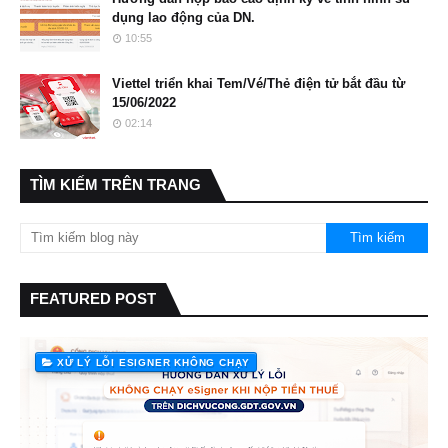
dụng lao động của DN.
10:55
Viettel triển khai Tem/Vé/Thẻ điện tử bắt đầu từ
15/06/2022
02:14
TÌM KIẾM TRÊN TRANG
FEATURED POST
XỬ LÝ LỖI ESIGNER KHÔNG CHẠY